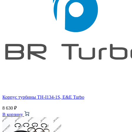
Корпус турбины TH-I134-1S, E&E Turbo
8 630
₽
В корзину