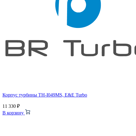
Корпус турбины TH-I049MS, E&E Turbo
11 330
₽
В корзину