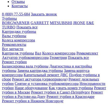
Отзывы
Контакты
8 (800) 77-55-684
Заказать звонок
Турбины
BORGWARNER
GARRETT
MITSUBISHI
JRONE
E&E
TURBO
Показать все
Картриджи турбины
Валы турбины
Колеса компрессора
Ремкомплекты
Все запчасти
Картридж турбины
Вал
Колесо компрессора
Ремкомплект
Актуатор турбокомпрессора
Геометрия
Показать все
Ремонт турбин
Балансировка вала турбины
Диагностика и настройка
турбины
Замена картриджа турбины
Замена корпуса
компрессора
Капитальный ремонт ДВС
Подбор турбины в
сборе
Ремонт актуатора (сервопривода)
Ремонт дизельных
турбин
Снятие и установка турбокомпрессора
Неисправности
турбин
Наше оборудование
Как узнать номер турбины
Ремонт
турбин в Москве
Ремонт турбин в Санкт-Петербурге
Ремонт
турбин в Ростове-на-Дону
Ремонт турбин в Краснодаре
Ремонт турбин в Нижнем Новгороде