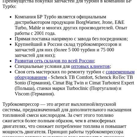
Преимущества покупки запчастей для турбин в компании БР
Турбо:
Компания БР Турбо является официальным
дистрибьютором продукции BorgWarner, Jrone, E&E
Turbo, Mahle и многих других производителей. Опыт
работы с 2001 года.
Прямая поставка напрямую с завода без посредников;
Крупнейший в России склад турбокомпрессоров и
запчастей для них (более 5 000 турбин и 75 000
запчастей для них);
Развитая сеть складов по всей России
;
Специальные условия для
оптовых клиентов
;
Своя сеть мастерских по ремонту турбин с
современным
оборудованием
- Schenck TB Comfort, Schenck RoTec TB
Sonio (Германия), Cimat Big Twin и Cimat Turbotest Expert
(Польша), станки марки Turboclinic (Португалия) и
Viscom (Германия).
Турбокомпрессор — это агрегат выхлопной/впускной
системы, предназначенный для дополнительного насыщения
топливной смеси кислородом. За счет этого топливо
сжигается более полным образом, чем в атмосферных
двигателях, что снижает потребление топлива и повышает
мощность двигателя. Принцип работы турбокомпрессора