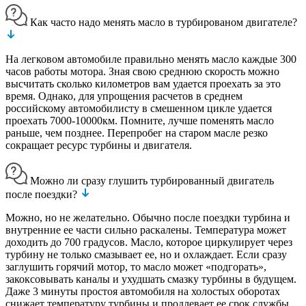
Как часто надо менять масло в турбированом двигателе?
На легковом автомобиле правильно менять масло каждые 300
часов работы мотора. Зная свою среднюю скорость можно
высчитать сколько километров вам удается проехать за это
время. Однако, для упрощения расчетов в среднем
российскому автомобилисту в смешенном цикле удается
проехать 7000-10000км. Помните, лучше поменять масло
раньше, чем позднее. Перепробег на старом масле резко
сокращает ресурс турбины и двигателя.
Можно ли сразу глушить турбированный двигатель
после поездки?
Можно, но не желательно. Обычно после поездки турбина и
внутренние ее части сильно раскалены. Температура может
доходить до 700 градусов. Масло, которое циркулирует через
турбину не только смазывает ее, но и охлаждает. Если сразу
заглушить горячий мотор, то масло может «подгорать»,
закоксовывать каналы и ухудшать смазку турбины в будущем.
Даже 3 минуты простоя автомобиля на холостых оборотах
снижает температуру турбины и продлевает ее срок службы.