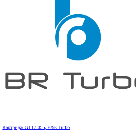
Картридж GT17-055, E&E Turbo