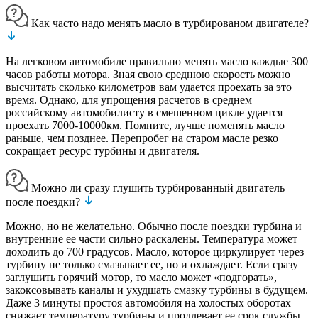
Как часто надо менять масло в турбированом двигателе?
На легковом автомобиле правильно менять масло каждые 300
часов работы мотора. Зная свою среднюю скорость можно
высчитать сколько километров вам удается проехать за это
время. Однако, для упрощения расчетов в среднем
российскому автомобилисту в смешенном цикле удается
проехать 7000-10000км. Помните, лучше поменять масло
раньше, чем позднее. Перепробег на старом масле резко
сокращает ресурс турбины и двигателя.
Можно ли сразу глушить турбированный двигатель
после поездки?
Можно, но не желательно. Обычно после поездки турбина и
внутренние ее части сильно раскалены. Температура может
доходить до 700 градусов. Масло, которое циркулирует через
турбину не только смазывает ее, но и охлаждает. Если сразу
заглушить горячий мотор, то масло может «подгорать»,
закоксовывать каналы и ухудшать смазку турбины в будущем.
Даже 3 минуты простоя автомобиля на холостых оборотах
снижает температуру турбины и продлевает ее срок службы.