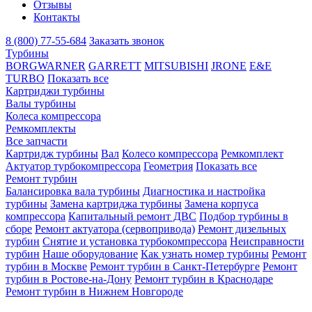
Отзывы
Контакты
8 (800) 77-55-684
Заказать звонок
Турбины
BORGWARNER
GARRETT
MITSUBISHI
JRONE
E&E
TURBO
Показать все
Картриджи турбины
Валы турбины
Колеса компрессора
Ремкомплекты
Все запчасти
Картридж турбины
Вал
Колесо компрессора
Ремкомплект
Актуатор турбокомпрессора
Геометрия
Показать все
Ремонт турбин
Балансировка вала турбины
Диагностика и настройка
турбины
Замена картриджа турбины
Замена корпуса
компрессора
Капитальный ремонт ДВС
Подбор турбины в
сборе
Ремонт актуатора (сервопривода)
Ремонт дизельных
турбин
Снятие и установка турбокомпрессора
Неисправности
турбин
Наше оборудование
Как узнать номер турбины
Ремонт
турбин в Москве
Ремонт турбин в Санкт-Петербурге
Ремонт
турбин в Ростове-на-Дону
Ремонт турбин в Краснодаре
Ремонт турбин в Нижнем Новгороде