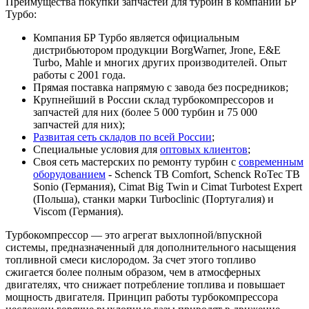
Преимущества покупки запчастей для турбин в компании БР
Турбо:
Компания БР Турбо является официальным
дистрибьютором продукции BorgWarner, Jrone, E&E
Turbo, Mahle и многих других производителей. Опыт
работы с 2001 года.
Прямая поставка напрямую с завода без посредников;
Крупнейший в России склад турбокомпрессоров и
запчастей для них (более 5 000 турбин и 75 000
запчастей для них);
Развитая сеть складов по всей России
;
Специальные условия для
оптовых клиентов
;
Своя сеть мастерских по ремонту турбин с
современным
оборудованием
- Schenck TB Comfort, Schenck RoTec TB
Sonio (Германия), Cimat Big Twin и Cimat Turbotest Expert
(Польша), станки марки Turboclinic (Португалия) и
Viscom (Германия).
Турбокомпрессор — это агрегат выхлопной/впускной
системы, предназначенный для дополнительного насыщения
топливной смеси кислородом. За счет этого топливо
сжигается более полным образом, чем в атмосферных
двигателях, что снижает потребление топлива и повышает
мощность двигателя. Принцип работы турбокомпрессора