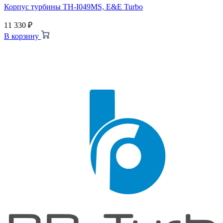
Корпус турбины TH-I049MS, E&E Turbo
11 330
₽
В корзину