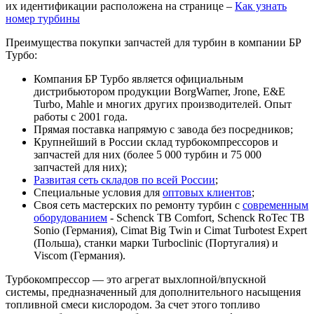
их идентификации расположена на странице –
Как узнать
номер турбины
Преимущества покупки запчастей для турбин в компании БР
Турбо:
Компания БР Турбо является официальным
дистрибьютором продукции BorgWarner, Jrone, E&E
Turbo, Mahle и многих других производителей. Опыт
работы с 2001 года.
Прямая поставка напрямую с завода без посредников;
Крупнейший в России склад турбокомпрессоров и
запчастей для них (более 5 000 турбин и 75 000
запчастей для них);
Развитая сеть складов по всей России
;
Специальные условия для
оптовых клиентов
;
Своя сеть мастерских по ремонту турбин с
современным
оборудованием
- Schenck TB Comfort, Schenck RoTec TB
Sonio (Германия), Cimat Big Twin и Cimat Turbotest Expert
(Польша), станки марки Turboclinic (Португалия) и
Viscom (Германия).
Турбокомпрессор — это агрегат выхлопной/впускной
системы, предназначенный для дополнительного насыщения
топливной смеси кислородом. За счет этого топливо