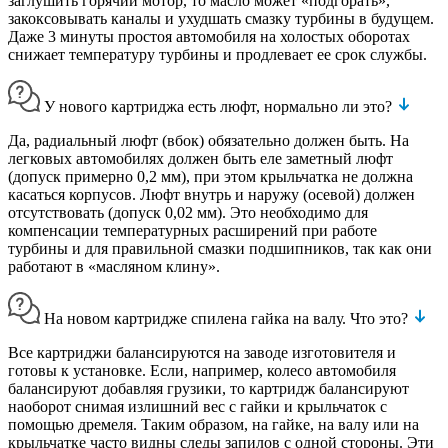
заглушить горячий мотор, то масло может «подгорать»,
закоксовывать каналы и ухудшать смазку турбины в будущем.
Даже 3 минуты простоя автомобиля на холостых оборотах
снижает температуру турбины и продлевает ее срок службы.
У нового картриджа есть люфт, нормально ли это?
Да, радиальный люфт (вбок) обязательно должен быть. На
легковых автомобилях должен быть еле заметный люфт
(допуск примерно 0,2 мм), при этом крыльчатка не должна
касаться корпусов. Люфт внутрь и наружу (осевой) должен
отсутствовать (допуск 0,02 мм). Это необходимо для
компенсации температурных расширений при работе
турбины и для правильной смазки подшипников, так как они
работают в «масляном клину».
На новом картридже спилена гайка на валу. Что это?
Все картриджи балансируются на заводе изготовителя и
готовы к установке. Если, например, колесо автомобиля
балансируют добавляя грузики, то картридж балансируют
наоборот снимая излишний вес с гайки и крыльчаток с
помощью дремеля. Таким образом, на гайке, на валу или на
крыльчатке часто видны следы запилов с одной стороны. Эти