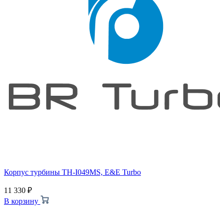
Корпус турбины TH-I049MS, E&E Turbo
11 330
₽
В корзину