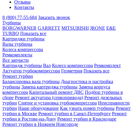
Отзывы
Контакты
8 (800) 77-55-684
Заказать звонок
Турбины
BORGWARNER
GARRETT
MITSUBISHI
JRONE
E&E
TURBO
Показать все
Картриджи турбины
Валы турбины
Колеса компрессора
Ремкомплекты
Все запчасти
Картридж турбины
Вал
Колесо компрессора
Ремкомплект
Актуатор турбокомпрессора
Геометрия
Показать все
Ремонт турбин
Балансировка вала турбины
Диагностика и настройка
турбины
Замена картриджа турбины
Замена корпуса
компрессора
Капитальный ремонт ДВС
Подбор турбины в
сборе
Ремонт актуатора (сервопривода)
Ремонт дизельных
турбин
Снятие и установка турбокомпрессора
Неисправности
турбин
Наше оборудование
Как узнать номер турбины
Ремонт
турбин в Москве
Ремонт турбин в Санкт-Петербурге
Ремонт
турбин в Ростове-на-Дону
Ремонт турбин в Краснодаре
Ремонт турбин в Нижнем Новгороде