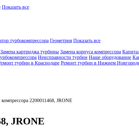
O
Показать все
атор турбокомпрессора
Геометрия
Показать все
Замена картриджа турбины
Замена корпуса компрессора
Капита
турбокомпрессора
Неисправности турбин
Наше оборудование
Ка
Ремонт турбин в Краснодаре
Ремонт турбин в Нижнем Новгород
 компрессора 2200011468, JRONE
68, JRONE