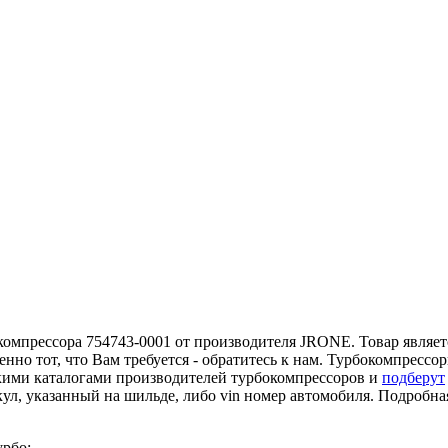
компрессора 754743-0001 от производителя JRONE. Товар являетс
нно тот, что Вам требуется - обратитесь к нам. Турбокомпресс
кими каталогами производителей турбокомпрессоров и
подберут
кул, указанный на шильде, либо vin номер автомобиля. Подробн
урбо: