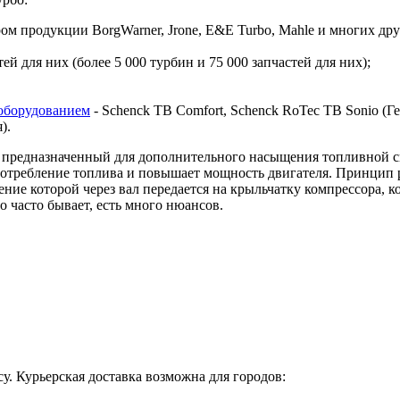
 продукции BorgWarner, Jrone, E&E Turbo, Mahle и многих дру
й для них (более 5 000 турбин и 75 000 запчастей для них);
оборудованием
- Schenck TB Comfort, Schenck RoTec TB Sonio (Гер
я).
предназначенный для дополнительного насыщения топливной сме
 потребление топлива и повышает мощность двигателя. Принцип 
ие которой через вал передается на крыльчатку компрессора, ко
о часто бывает, есть много нюансов.
у. Курьерская доставка возможна для городов: