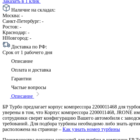
Заказать в 1 клик
Наличие на складах:
Москва:
-
Санкт-Петербург:
-
Ростов:
-
Краснодар:
-
ННовгород:
-
Доставка по РФ:
Срок
от 1 рабочего дня
Описание
Оплата и доставка
Гарантии
Частые вопросы
Описание
БР Турбо предлагает корпус компрессора 2200011468 для турбо
уверены в том, что Корпус компрессора 2200011468, JRONE име
сотрудники сверят конфигурацию Вашего автомобиля с заводс
требований. Для подбора турбины необходимо либо знать арти
расположена на странице –
Как узнать номер турбины
Преимущества покупки запчастей для турбин в компании БР Т