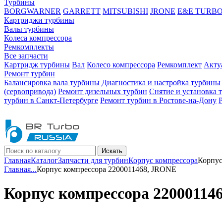
Турбины
BORGWARNER
GARRETT
MITSUBISHI
JRONE
E&E TURB
Картриджи турбины
Валы турбины
Колеса компрессора
Ремкомплекты
Все запчасти
Картридж турбины
Вал
Колесо компрессора
Ремкомплект
Акту
Ремонт турбин
Балансировка вала турбины
Диагностика и настройка турбины
(сервопривода)
Ремонт дизельных турбин
Снятие и установка 
турбин в Санкт-Петербурге
Ремонт турбин в Ростове-на-Дону
Искать
Главная
Каталог
Запчасти для турбин
Корпус компрессора
Корпус
Главная
...
Корпус компрессора 2200011468, JRONE
Корпус компрессора 22000114