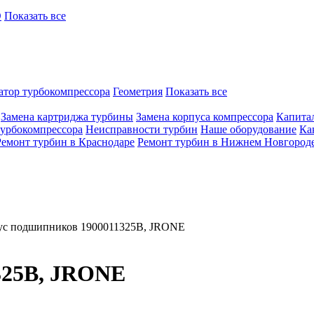
O
Показать все
атор турбокомпрессора
Геометрия
Показать все
Замена картриджа турбины
Замена корпуса компрессора
Капита
турбокомпрессора
Неисправности турбин
Наше оборудование
Ка
Ремонт турбин в Краснодаре
Ремонт турбин в Нижнем Новгород
ус подшипников 1900011325B, JRONE
325B, JRONE