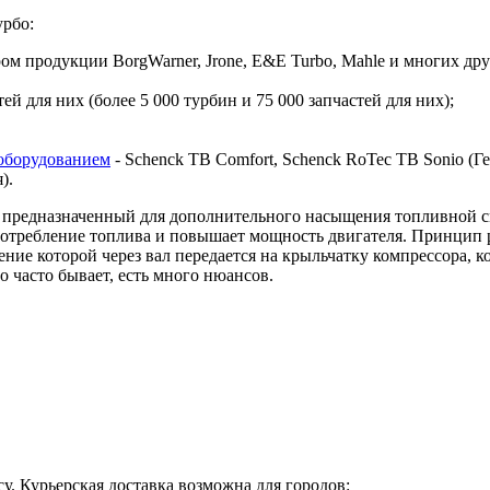
урбо:
 продукции BorgWarner, Jrone, E&E Turbo, Mahle и многих дру
й для них (более 5 000 турбин и 75 000 запчастей для них);
оборудованием
- Schenck TB Comfort, Schenck RoTec TB Sonio (Гер
я).
предназначенный для дополнительного насыщения топливной сме
 потребление топлива и повышает мощность двигателя. Принцип 
ие которой через вал передается на крыльчатку компрессора, ко
о часто бывает, есть много нюансов.
у. Курьерская доставка возможна для городов: