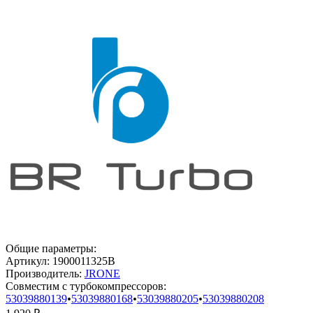
Общие параметры:
Артикул:
1900011325B
Производитель:
JRONE
Совместим с турбокомпрессоров:
53039880139
•
53039880168
•
53039880205
•
53039880208