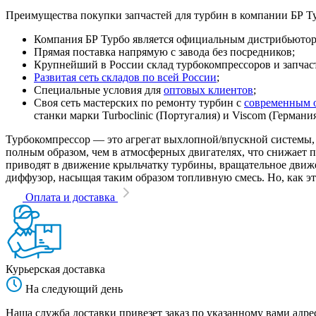
Преимущества покупки запчастей для турбин в компании БР Т
Компания БР Турбо является официальным дистрибьютором
Прямая поставка напрямую с завода без посредников;
Крупнейший в России склад турбокомпрессоров и запчасте
Развитая сеть складов по всей России
;
Специальные условия для
оптовых клиентов
;
Своя сеть мастерских по ремонту турбин с
современным 
станки марки Turboclinic (Португалия) и Viscom (Германи
Турбокомпрессор — это агрегат выхлопной/впускной системы, 
полным образом, чем в атмосферных двигателях, что снижает
приводят в движение крыльчатку турбины, вращательное движен
диффузор, насыщая таким образом топливную смесь. Но, как эт
Оплата и доставка
Курьерская доставка
На следующий день
Наша служба доставки привезет заказ по указанному вами адрес