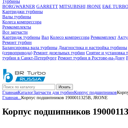
Турбины
BORGWARNER
GARRETT
MITSUBISHI
JRONE
E&E TURB
Картриджи турбины
Валы турбины
Колеса компрессора
Ремкомплекты
Все запчасти
Картридж турбины
Вал
Колесо компрессора
Ремкомплект
Акту
Ремонт турбин
Балансировка вала турбины
Диагностика и настройка турбины
(сервопривода)
Ремонт дизельных турбин
Снятие и установка 
турбин в Санкт-Петербурге
Ремонт турбин в Ростове-на-Дону
Искать
Главная
Каталог
Запчасти для турбин
Корпус подшипников
Корп
Главная
...
Корпус подшипников 1900011325B, JRONE
Корпус подшипников 1900011