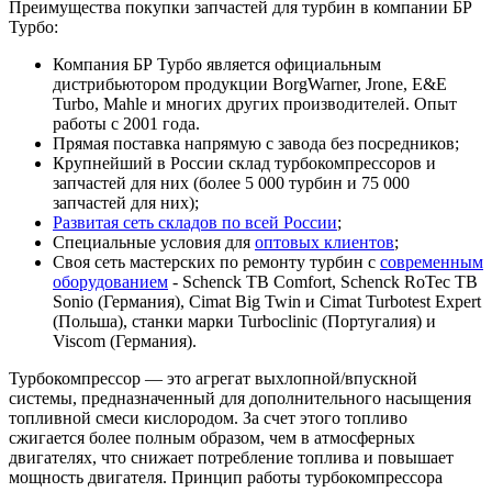
Преимущества покупки запчастей для турбин в компании БР
Турбо:
Компания БР Турбо является официальным
дистрибьютором продукции BorgWarner, Jrone, E&E
Turbo, Mahle и многих других производителей. Опыт
работы с 2001 года.
Прямая поставка напрямую с завода без посредников;
Крупнейший в России склад турбокомпрессоров и
запчастей для них (более 5 000 турбин и 75 000
запчастей для них);
Развитая сеть складов по всей России
;
Специальные условия для
оптовых клиентов
;
Своя сеть мастерских по ремонту турбин с
современным
оборудованием
- Schenck TB Comfort, Schenck RoTec TB
Sonio (Германия), Cimat Big Twin и Cimat Turbotest Expert
(Польша), станки марки Turboclinic (Португалия) и
Viscom (Германия).
Турбокомпрессор — это агрегат выхлопной/впускной
системы, предназначенный для дополнительного насыщения
топливной смеси кислородом. За счет этого топливо
сжигается более полным образом, чем в атмосферных
двигателях, что снижает потребление топлива и повышает
мощность двигателя. Принцип работы турбокомпрессора