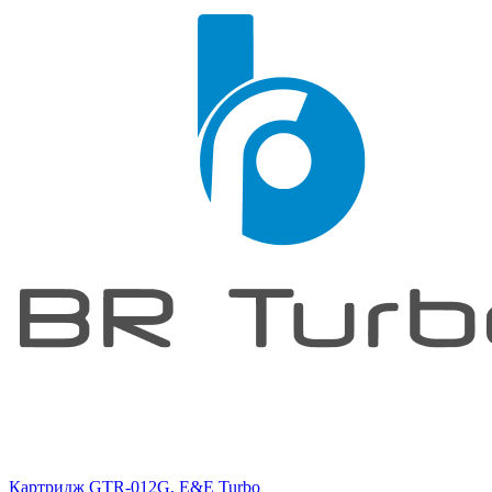
Картридж GTR-012G, E&E Turbo