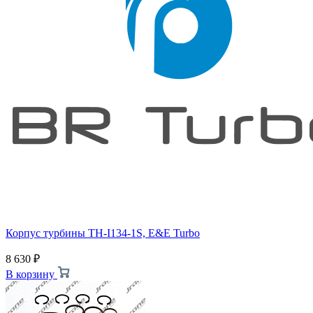
Корпус турбины TH-I134-1S, E&E Turbo
8 630
₽
В корзину