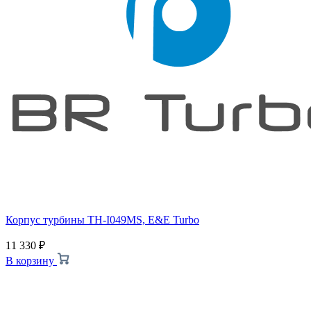
Корпус турбины TH-I049MS, E&E Turbo
11 330
₽
В корзину