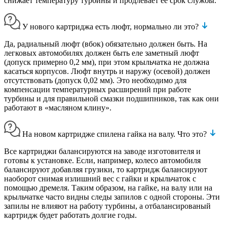
снижает температуру турбины и продлевает ее срок службы.
У нового картриджа есть люфт, нормально ли это?
Да, радиальный люфт (вбок) обязательно должен быть. На
легковых автомобилях должен быть еле заметный люфт
(допуск примерно 0,2 мм), при этом крыльчатка не должна
касаться корпусов. Люфт внутрь и наружу (осевой) должен
отсутствовать (допуск 0,02 мм). Это необходимо для
компенсации температурных расширений при работе
турбины и для правильной смазки подшипников, так как они
работают в «масляном клину».
На новом картридже спилена гайка на валу. Что это?
Все картриджи балансируются на заводе изготовителя и
готовы к установке. Если, например, колесо автомобиля
балансируют добавляя грузики, то картридж балансируют
наоборот снимая излишний вес с гайки и крыльчаток с
помощью дремеля. Таким образом, на гайке, на валу или на
крыльчатке часто видны следы запилов с одной стороны. Эти
запилы не влияют на работу турбины, а отбалансированый
картридж будет работать долгие годы.