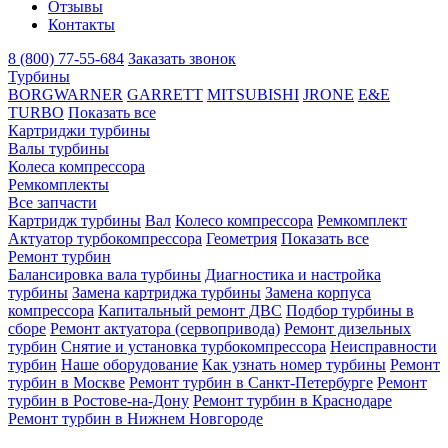
Отзывы
Контакты
8 (800) 77-55-684
Заказать звонок
Турбины
BORGWARNER
GARRETT
MITSUBISHI
JRONE
E&E
TURBO
Показать все
Картриджи турбины
Валы турбины
Колеса компрессора
Ремкомплекты
Все запчасти
Картридж турбины
Вал
Колесо компрессора
Ремкомплект
Актуатор турбокомпрессора
Геометрия
Показать все
Ремонт турбин
Балансировка вала турбины
Диагностика и настройка
турбины
Замена картриджа турбины
Замена корпуса
компрессора
Капитальный ремонт ДВС
Подбор турбины в
сборе
Ремонт актуатора (сервопривода)
Ремонт дизельных
турбин
Снятие и установка турбокомпрессора
Неисправности
турбин
Наше оборудование
Как узнать номер турбины
Ремонт
турбин в Москве
Ремонт турбин в Санкт-Петербурге
Ремонт
турбин в Ростове-на-Дону
Ремонт турбин в Краснодаре
Ремонт турбин в Нижнем Новгороде