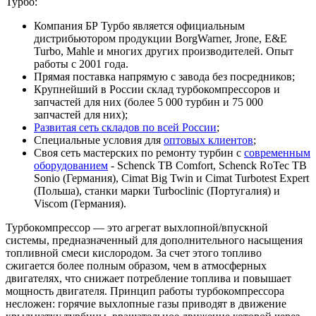
Турбо:
Компания БР Турбо является официальным
дистрибьютором продукции BorgWarner, Jrone, E&E
Turbo, Mahle и многих других производителей. Опыт
работы с 2001 года.
Прямая поставка напрямую с завода без посредников;
Крупнейший в России склад турбокомпрессоров и
запчастей для них (более 5 000 турбин и 75 000
запчастей для них);
Развитая сеть складов по всей России
;
Специальные условия для
оптовых клиентов
;
Своя сеть мастерских по ремонту турбин с
современным
оборудованием
- Schenck TB Comfort, Schenck RoTec TB
Sonio (Германия), Cimat Big Twin и Cimat Turbotest Expert
(Польша), станки марки Turboclinic (Португалия) и
Viscom (Германия).
Турбокомпрессор — это агрегат выхлопной/впускной
системы, предназначенный для дополнительного насыщения
топливной смеси кислородом. За счет этого топливо
сжигается более полным образом, чем в атмосферных
двигателях, что снижает потребление топлива и повышает
мощность двигателя. Принцип работы турбокомпрессора
несложен: горячие выхлопные газы приводят в движение