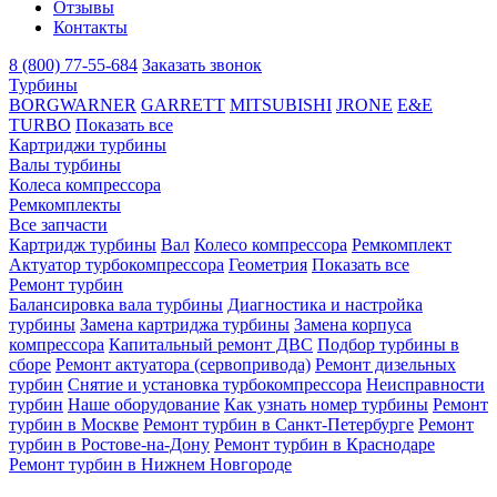
Отзывы
Контакты
8 (800) 77-55-684
Заказать звонок
Турбины
BORGWARNER
GARRETT
MITSUBISHI
JRONE
E&E
TURBO
Показать все
Картриджи турбины
Валы турбины
Колеса компрессора
Ремкомплекты
Все запчасти
Картридж турбины
Вал
Колесо компрессора
Ремкомплект
Актуатор турбокомпрессора
Геометрия
Показать все
Ремонт турбин
Балансировка вала турбины
Диагностика и настройка
турбины
Замена картриджа турбины
Замена корпуса
компрессора
Капитальный ремонт ДВС
Подбор турбины в
сборе
Ремонт актуатора (сервопривода)
Ремонт дизельных
турбин
Снятие и установка турбокомпрессора
Неисправности
турбин
Наше оборудование
Как узнать номер турбины
Ремонт
турбин в Москве
Ремонт турбин в Санкт-Петербурге
Ремонт
турбин в Ростове-на-Дону
Ремонт турбин в Краснодаре
Ремонт турбин в Нижнем Новгороде