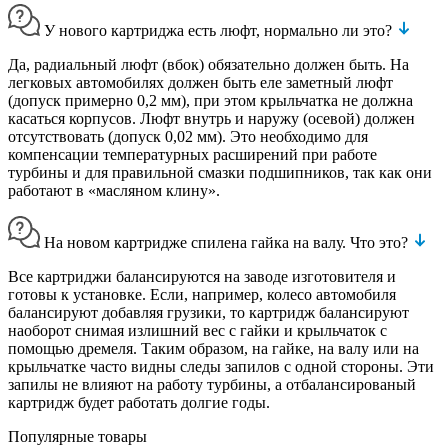
У нового картриджа есть люфт, нормально ли это?
Да, радиальный люфт (вбок) обязательно должен быть. На
легковых автомобилях должен быть еле заметный люфт
(допуск примерно 0,2 мм), при этом крыльчатка не должна
касаться корпусов. Люфт внутрь и наружу (осевой) должен
отсутствовать (допуск 0,02 мм). Это необходимо для
компенсации температурных расширений при работе
турбины и для правильной смазки подшипников, так как они
работают в «масляном клину».
На новом картридже спилена гайка на валу. Что это?
Все картриджи балансируются на заводе изготовителя и
готовы к установке. Если, например, колесо автомобиля
балансируют добавляя грузики, то картридж балансируют
наоборот снимая излишний вес с гайки и крыльчаток с
помощью дремеля. Таким образом, на гайке, на валу или на
крыльчатке часто видны следы запилов с одной стороны. Эти
запилы не влияют на работу турбины, а отбалансированый
картридж будет работать долгие годы.
Популярные товары