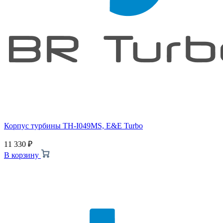
Корпус турбины TH-I049MS, E&E Turbo
11 330
₽
В корзину