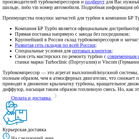
производителей турбокомпрессоров и
подберут
для Вас нужный
шильде, либо vin номер автомобиля. Подробная информация об
Преимущества покупки запчастей для турбин в компании БР Т
Компания БР Турбо является официальным дистрибьютором
Прямая поставка напрямую с завода без посредников;
Крупнейший в России склад турбокомпрессоров и запчасте
Развитая сеть складов по всей России
;
Специальные условия для
оптовых клиентов
;
Своя сеть мастерских по ремонту турбин с
современным 
станки марки Turboclinic (Португалия) и Viscom (Германи
Турбокомпрессор — это агрегат выхлопной/впускной системы, 
полным образом, чем в атмосферных двигателях, что снижает
приводят в движение крыльчатку турбины, вращательное движен
диффузор, насыщая таким образом топливную смесь. Но, как эт
Оплата и доставка
Курьерская доставка
На следующий день