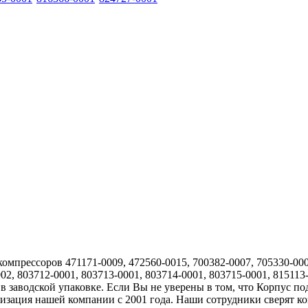
мпрессоров 471171-0009, 472560-0015, 700382-0007, 705330-0001
02, 803712-0001, 803713-0001, 803714-0001, 803715-0001, 815113
 в заводской упаковке. Если Вы не уверены в том, что Корпус 
ализация нашей компании с 2001 года. Наши сотрудники сверят 