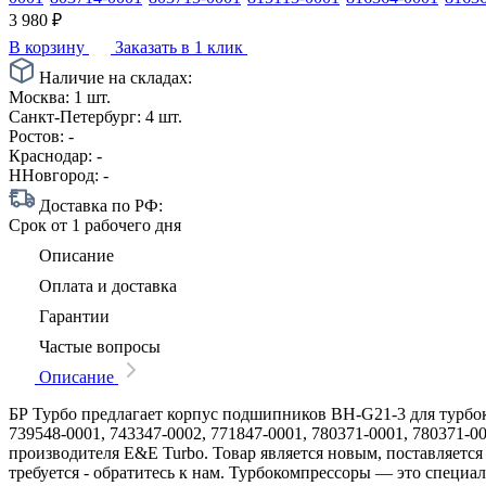
3 980
₽
В корзину
Заказать в 1 клик
Наличие на складах:
Москва:
1 шт.
Санкт-Петербург:
4 шт.
Ростов:
-
Краснодар:
-
ННовгород:
-
Доставка по РФ:
Срок
от 1 рабочего дня
Описание
Оплата и доставка
Гарантии
Частые вопросы
Описание
БР Турбо предлагает корпус подшипников BH-G21-3 для турбоко
739548-0001, 743347-0002, 771847-0001, 780371-0001, 780371-00
производителя E&E Turbo. Товар является новым, поставляется
требуется - обратитесь к нам. Турбокомпрессоры — это специ