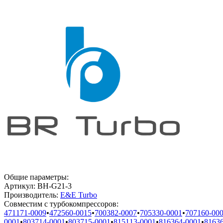
Общие параметры:
Артикул:
BH-G21-3
Производитель:
E&E Turbo
Совместим с турбокомпрессоров:
471171-0009
•
472560-0015
•
700382-0007
•
705330-0001
•
707160-00
0001
•
803714-0001
•
803715-0001
•
815113-0001
•
816364-0001
•
8163