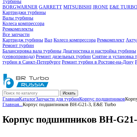
Турбины
BORGWARNER
GARRETT
MITSUBISHI
JRONE
E&E TURB
Картриджи турбины
Валы турбины
Колеса компрессора
Ремкомплекты
Все запчасти
Картридж турбины
Вал
Колесо компрессора
Ремкомплект
Акту
Ремонт турбин
Балансировка вала турбины
Диагностика и настройка турбины
(сервопривода)
Ремонт дизельных турбин
Снятие и установка 
турбин в Санкт-Петербурге
Ремонт турбин в Ростове-на-Дону
Искать
Главная
Каталог
Запчасти для турбин
Корпус подшипников
Корп
Главная
...
Корпус подшипников BH-G21-3, E&E Turbo
Корпус подшипников BH-G21-