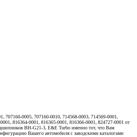
, 707160-0005, 707160-0010, 714568-0003, 714569-0001,
-0001, 816364-0001, 816365-0001, 816366-0001, 824727-0001 от
подшипников BH-G21-3, E&E Turbo именно тот, что Вам
конфигурацию Вашего автомобиля с заводскими каталогами