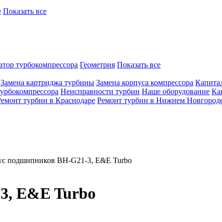
O
Показать все
атор турбокомпрессора
Геометрия
Показать все
Замена картриджа турбины
Замена корпуса компрессора
Капита
турбокомпрессора
Неисправности турбин
Наше оборудование
Ка
Ремонт турбин в Краснодаре
Ремонт турбин в Нижнем Новгород
ус подшипников BH-G21-3, E&E Turbo
3, E&E Turbo