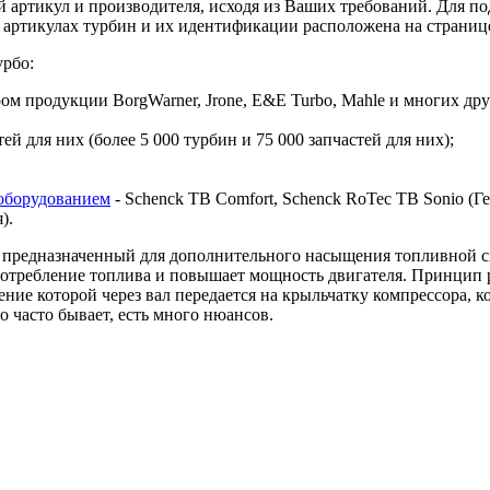
 артикул и производителя, исходя из Ваших требований. Для по
 артикулах турбин и их идентификации расположена на страниц
урбо:
 продукции BorgWarner, Jrone, E&E Turbo, Mahle и многих дру
й для них (более 5 000 турбин и 75 000 запчастей для них);
оборудованием
- Schenck TB Comfort, Schenck RoTec TB Sonio (Гер
я).
предназначенный для дополнительного насыщения топливной сме
 потребление топлива и повышает мощность двигателя. Принцип 
ие которой через вал передается на крыльчатку компрессора, ко
о часто бывает, есть много нюансов.