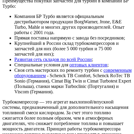
Преимущества покупки запчастей для турбин в компании БР
Турбо:
Компания БР Турбо является официальным
дистрибьютором продукции BorgWarner, Jrone, E&E
Turbo, Mahle и многих других производителей. Опыт
работы с 2001 года.
Прямая поставка напрямую с завода без посредников;
Крупнейший в России склад турбокомпрессоров и
запчастей для них (более 5 000 турбин и 75 000
запчастей для них);
Развитая сеть складов по всей России
;
Специальные условия для
оптовых клиентов
;
Своя сеть мастерских по ремонту турбин с
современным
оборудованием
- Schenck TB Comfort, Schenck RoTec TB
Sonio (Германия), Cimat Big Twin и Cimat Turbotest Expert
(Польша), станки марки Turboclinic (Португалия) и
Viscom (Германия).
Турбокомпрессор — это агрегат выхлопной/впускной
системы, предназначенный для дополнительного насыщения
топливной смеси кислородом. За счет этого топливо
сжигается более полным образом, чем в атмосферных
двигателях, что снижает потребление топлива и повышает
мощность двигателя. Принцип работы турбокомпрессора