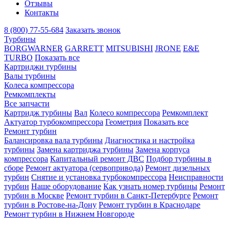
Отзывы
Контакты
8 (800) 77-55-684
Заказать звонок
Турбины
BORGWARNER
GARRETT
MITSUBISHI
JRONE
E&E
TURBO
Показать все
Картриджи турбины
Валы турбины
Колеса компрессора
Ремкомплекты
Все запчасти
Картридж турбины
Вал
Колесо компрессора
Ремкомплект
Актуатор турбокомпрессора
Геометрия
Показать все
Ремонт турбин
Балансировка вала турбины
Диагностика и настройка
турбины
Замена картриджа турбины
Замена корпуса
компрессора
Капитальный ремонт ДВС
Подбор турбины в
сборе
Ремонт актуатора (сервопривода)
Ремонт дизельных
турбин
Снятие и установка турбокомпрессора
Неисправности
турбин
Наше оборудование
Как узнать номер турбины
Ремонт
турбин в Москве
Ремонт турбин в Санкт-Петербурге
Ремонт
турбин в Ростове-на-Дону
Ремонт турбин в Краснодаре
Ремонт турбин в Нижнем Новгороде