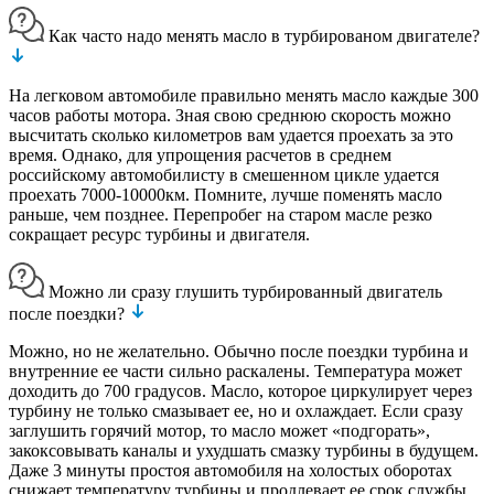
Как часто надо менять масло в турбированом двигателе?
На легковом автомобиле правильно менять масло каждые 300
часов работы мотора. Зная свою среднюю скорость можно
высчитать сколько километров вам удается проехать за это
время. Однако, для упрощения расчетов в среднем
российскому автомобилисту в смешенном цикле удается
проехать 7000-10000км. Помните, лучше поменять масло
раньше, чем позднее. Перепробег на старом масле резко
сокращает ресурс турбины и двигателя.
Можно ли сразу глушить турбированный двигатель
после поездки?
Можно, но не желательно. Обычно после поездки турбина и
внутренние ее части сильно раскалены. Температура может
доходить до 700 градусов. Масло, которое циркулирует через
турбину не только смазывает ее, но и охлаждает. Если сразу
заглушить горячий мотор, то масло может «подгорать»,
закоксовывать каналы и ухудшать смазку турбины в будущем.
Даже 3 минуты простоя автомобиля на холостых оборотах
снижает температуру турбины и продлевает ее срок службы.