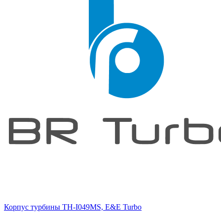
Корпус турбины TH-I049MS, E&E Turbo