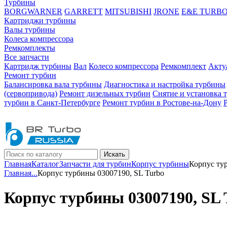
Турбины
BORGWARNER
GARRETT
MITSUBISHI
JRONE
E&E TURB
Картриджи турбины
Валы турбины
Колеса компрессора
Ремкомплекты
Все запчасти
Картридж турбины
Вал
Колесо компрессора
Ремкомплект
Акту
Ремонт турбин
Балансировка вала турбины
Диагностика и настройка турбины
(сервопривода)
Ремонт дизельных турбин
Снятие и установка 
турбин в Санкт-Петербурге
Ремонт турбин в Ростове-на-Дону
Искать
Главная
Каталог
Запчасти для турбин
Корпус турбины
Корпус ту
Главная
...
Корпус турбины 03007190, SL Turbo
Корпус турбины 03007190, SL 