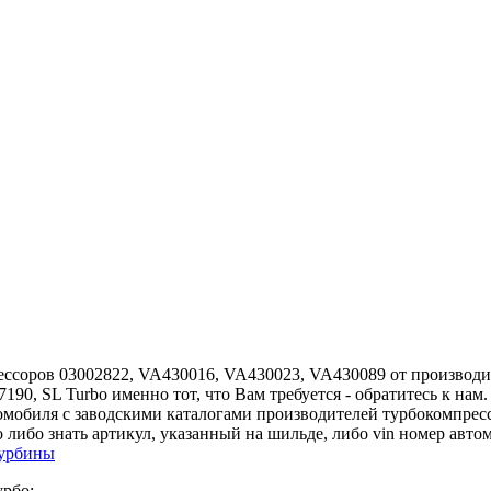
ссоров 03002822, VA430016, VA430023, VA430089 от производите
7190, SL Turbo именно тот, что Вам требуется - обратитесь к н
омобиля с заводскими каталогами производителей турбокомпрес
 либо знать артикул, указанный на шильде, либо vin номер авто
турбины
урбо: