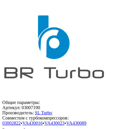
Общие параметры:
Артикул:
03007190
Производитель:
SL Turbo
Совместим с турбокомпрессоров:
03002822
•
VA430016
•
VA430023
•
VA430089