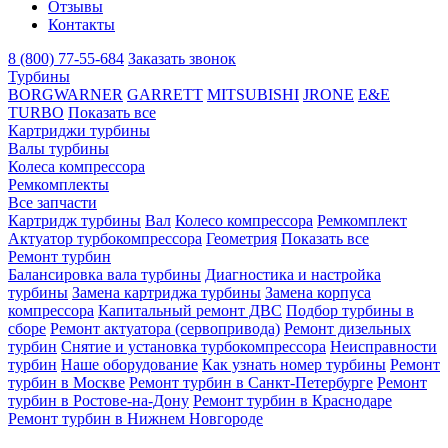
Отзывы
Контакты
8 (800) 77-55-684
Заказать звонок
Турбины
BORGWARNER
GARRETT
MITSUBISHI
JRONE
E&E
TURBO
Показать все
Картриджи турбины
Валы турбины
Колеса компрессора
Ремкомплекты
Все запчасти
Картридж турбины
Вал
Колесо компрессора
Ремкомплект
Актуатор турбокомпрессора
Геометрия
Показать все
Ремонт турбин
Балансировка вала турбины
Диагностика и настройка
турбины
Замена картриджа турбины
Замена корпуса
компрессора
Капитальный ремонт ДВС
Подбор турбины в
сборе
Ремонт актуатора (сервопривода)
Ремонт дизельных
турбин
Снятие и установка турбокомпрессора
Неисправности
турбин
Наше оборудование
Как узнать номер турбины
Ремонт
турбин в Москве
Ремонт турбин в Санкт-Петербурге
Ремонт
турбин в Ростове-на-Дону
Ремонт турбин в Краснодаре
Ремонт турбин в Нижнем Новгороде