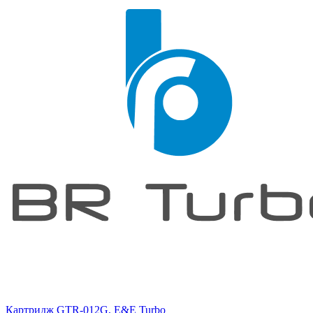
Картридж GTR-012G, E&E Turbo