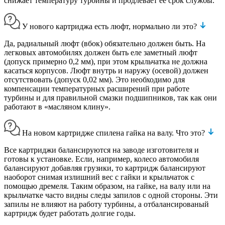
снижает температуру турбины и продлевает ее срок службы.
У нового картриджа есть люфт, нормально ли это?
Да, радиальный люфт (вбок) обязательно должен быть. На
легковых автомобилях должен быть еле заметный люфт
(допуск примерно 0,2 мм), при этом крыльчатка не должна
касаться корпусов. Люфт внутрь и наружу (осевой) должен
отсутствовать (допуск 0,02 мм). Это необходимо для
компенсации температурных расширений при работе
турбины и для правильной смазки подшипников, так как они
работают в «масляном клину».
На новом картридже спилена гайка на валу. Что это?
Все картриджи балансируются на заводе изготовителя и
готовы к установке. Если, например, колесо автомобиля
балансируют добавляя грузики, то картридж балансируют
наоборот снимая излишний вес с гайки и крыльчаток с
помощью дремеля. Таким образом, на гайке, на валу или на
крыльчатке часто видны следы запилов с одной стороны. Эти
запилы не влияют на работу турбины, а отбалансированый
картридж будет работать долгие годы.