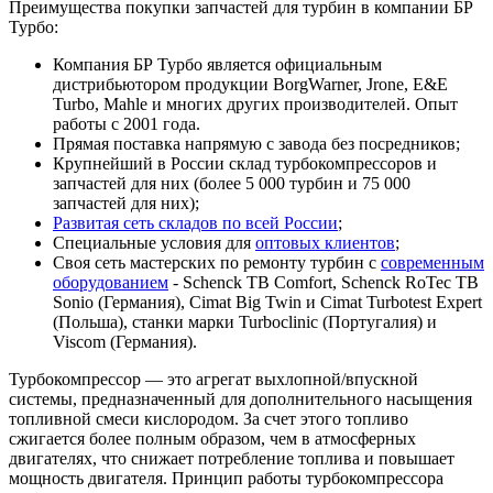
Преимущества покупки запчастей для турбин в компании БР
Турбо:
Компания БР Турбо является официальным
дистрибьютором продукции BorgWarner, Jrone, E&E
Turbo, Mahle и многих других производителей. Опыт
работы с 2001 года.
Прямая поставка напрямую с завода без посредников;
Крупнейший в России склад турбокомпрессоров и
запчастей для них (более 5 000 турбин и 75 000
запчастей для них);
Развитая сеть складов по всей России
;
Специальные условия для
оптовых клиентов
;
Своя сеть мастерских по ремонту турбин с
современным
оборудованием
- Schenck TB Comfort, Schenck RoTec TB
Sonio (Германия), Cimat Big Twin и Cimat Turbotest Expert
(Польша), станки марки Turboclinic (Португалия) и
Viscom (Германия).
Турбокомпрессор — это агрегат выхлопной/впускной
системы, предназначенный для дополнительного насыщения
топливной смеси кислородом. За счет этого топливо
сжигается более полным образом, чем в атмосферных
двигателях, что снижает потребление топлива и повышает
мощность двигателя. Принцип работы турбокомпрессора