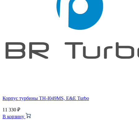
Корпус турбины TH-I049MS, E&E Turbo
11 330
₽
В корзину