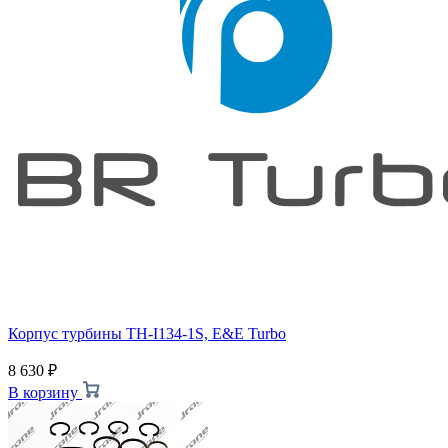
Корпус турбины TH-I134-1S, E&E Turbo
8 630
₽
В корзину