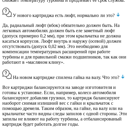
снижает температуру турбины и продлевает ее срок службы.
У нового картриджа есть люфт, нормально ли это?
Да, радиальный люфт (вбок) обязательно должен быть. На
легковых автомобилях должен быть еле заметный люфт
(допуск примерно 0,2 мм), при этом крыльчатка не должна
касаться корпусов. Люфт внутрь и наружу (осевой) должен
отсутствовать (допуск 0,02 мм). Это необходимо для
компенсации температурных расширений при работе
турбины и для правильной смазки подшипников, так как они
работают в «масляном клину».
На новом картридже спилена гайка на валу. Что это?
Все картриджи балансируются на заводе изготовителя и
готовы к установке. Если, например, колесо автомобиля
балансируют добавляя грузики, то картридж балансируют
наоборот снимая излишний вес с гайки и крыльчаток с
помощью дремеля. Таким образом, на гайке, на валу или на
крыльчатке часто видны следы запилов с одной стороны. Эти
запилы не влияют на работу турбины, а отбалансированый
картридж будет работать долгие годы.