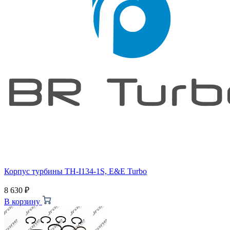
Корпус турбины TH-I134-1S, E&E Turbo
8 630
₽
В корзину