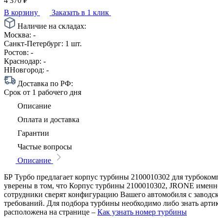
4 370
₽
В корзину
Заказать в 1 клик
Наличие на складах:
Москва:
-
Санкт-Петербург:
1 шт.
Ростов:
-
Краснодар:
-
ННовгород:
-
Доставка по РФ:
Срок
от 1 рабочего дня
Описание
Оплата и доставка
Гарантии
Частые вопросы
Описание
БР Турбо предлагает корпус турбины 2100010302 для турбоком
уверены в том, что Корпус турбины 2100010302, JRONE именно 
сотрудники сверят конфигурацию Вашего автомобиля с заводс
требований. Для подбора турбины необходимо либо знать арти
расположена на странице –
Как узнать номер турбины