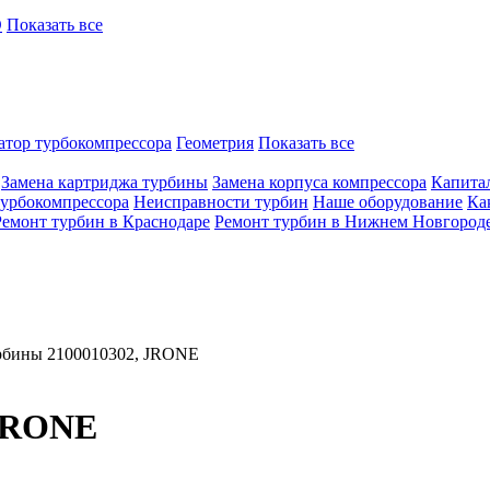
O
Показать все
атор турбокомпрессора
Геометрия
Показать все
Замена картриджа турбины
Замена корпуса компрессора
Капита
турбокомпрессора
Неисправности турбин
Наше оборудование
Ка
Ремонт турбин в Краснодаре
Ремонт турбин в Нижнем Новгород
рбины 2100010302, JRONE
 JRONE