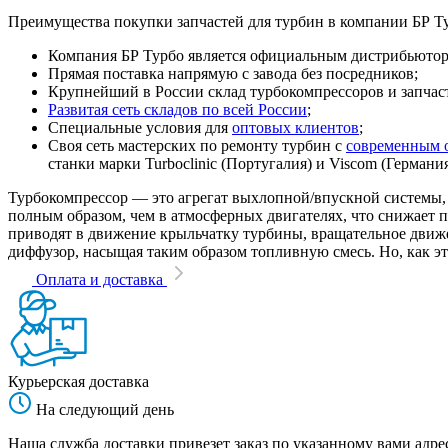
Преимущества покупки запчастей для турбин в компании БР Т
Компания БР Турбо является официальным дистрибьютором
Прямая поставка напрямую с завода без посредников;
Крупнейший в России склад турбокомпрессоров и запчасте
Развитая сеть складов по всей России
;
Специальные условия для
оптовых клиентов
;
Своя сеть мастерских по ремонту турбин с
современным 
станки марки Turboclinic (Португалия) и Viscom (Германи
Турбокомпрессор — это агрегат выхлопной/впускной системы, 
полным образом, чем в атмосферных двигателях, что снижает
приводят в движение крыльчатку турбины, вращательное движен
диффузор, насыщая таким образом топливную смесь. Но, как эт
Оплата и доставка
Курьерская доставка
На следующий день
Наша служба доставки привезет заказ по указанному вами адрес