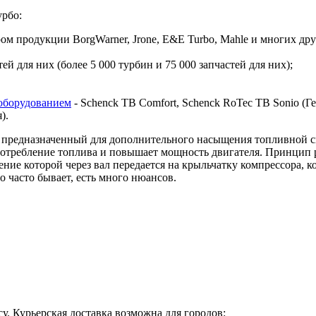
урбо:
 продукции BorgWarner, Jrone, E&E Turbo, Mahle и многих дру
й для них (более 5 000 турбин и 75 000 запчастей для них);
оборудованием
- Schenck TB Comfort, Schenck RoTec TB Sonio (Гер
я).
предназначенный для дополнительного насыщения топливной сме
 потребление топлива и повышает мощность двигателя. Принцип 
ие которой через вал передается на крыльчатку компрессора, ко
о часто бывает, есть много нюансов.
у. Курьерская доставка возможна для городов: