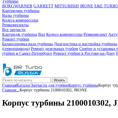
Турбины
BORGWARNER
GARRETT
MITSUBISHI
JRONE
E&E TURB
Картриджи турбины
Валы турбины
Колеса компрессора
Ремкомплекты
Все запчасти
Картридж турбины
Вал
Колесо компрессора
Ремкомплект
Акту
Ремонт турбин
Балансировка вала турбины
Диагностика и настройка турбины
(сервопривода)
Ремонт дизельных турбин
Снятие и установка 
турбин в Санкт-Петербурге
Ремонт турбин в Ростове-на-Дону
Искать
Главная
Каталог
Запчасти для турбин
Корпус турбины
Корпус ту
Главная
...
Корпус турбины 2100010302, JRONE
Корпус турбины 2100010302,