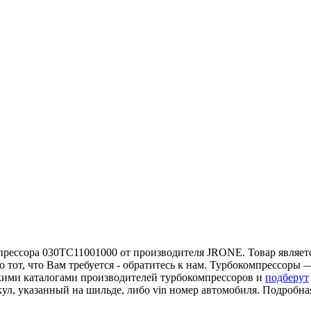
прессора 030TC11001000 от производителя JRONE. Товар являетс
тот, что Вам требуется - обратитесь к нам. Турбокомпрессоры 
кими каталогами производителей турбокомпрессоров и
подберут
кул, указанный на шильде, либо vin номер автомобиля. Подробн