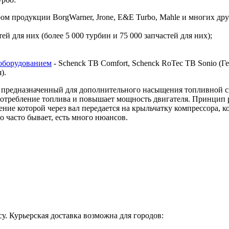
 продукции BorgWarner, Jrone, E&E Turbo, Mahle и многих дру
й для них (более 5 000 турбин и 75 000 запчастей для них);
оборудованием
- Schenck TB Comfort, Schenck RoTec TB Sonio (Гер
я).
предназначенный для дополнительного насыщения топливной сме
 потребление топлива и повышает мощность двигателя. Принцип 
ие которой через вал передается на крыльчатку компрессора, ко
о часто бывает, есть много нюансов.
у. Курьерская доставка возможна для городов: