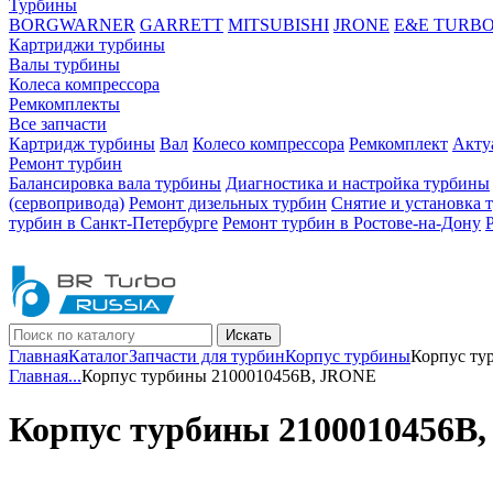
Турбины
BORGWARNER
GARRETT
MITSUBISHI
JRONE
E&E TURB
Картриджи турбины
Валы турбины
Колеса компрессора
Ремкомплекты
Все запчасти
Картридж турбины
Вал
Колесо компрессора
Ремкомплект
Акту
Ремонт турбин
Балансировка вала турбины
Диагностика и настройка турбины
(сервопривода)
Ремонт дизельных турбин
Снятие и установка 
турбин в Санкт-Петербурге
Ремонт турбин в Ростове-на-Дону
Искать
Главная
Каталог
Запчасти для турбин
Корпус турбины
Корпус ту
Главная
...
Корпус турбины 2100010456B, JRONE
Корпус турбины 2100010456B