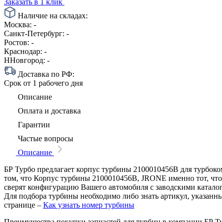
Заказать в 1 клик
Наличие на складах:
Москва:
-
Санкт-Петербург:
-
Ростов:
-
Краснодар:
-
ННовгород:
-
Доставка по РФ:
Срок
от 1 рабочего дня
Описание
Оплата и доставка
Гарантии
Частые вопросы
Описание
БР Турбо предлагает корпус турбины 2100010456B для турбоком
том, что Корпус турбины 2100010456B, JRONE именно тот, что
сверят конфигурацию Вашего автомобиля с заводскими катало
Для подбора турбины необходимо либо знать артикул, указанн
странице –
Как узнать номер турбины
Преимущества покупки запчастей для турбин в компании БР Т