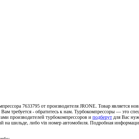
прессора 7633795 от производителя JRONE. Товар является новы
 Вам требуется - обратитесь к нам. Турбокомпрессоры — это сп
гами производителей турбокомпрессоров и
подберут
для Вас нуж
ый на шильде, либо vin номер автомобиля. Подробная информац
урбо: