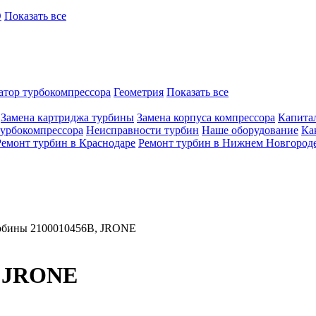
O
Показать все
атор турбокомпрессора
Геометрия
Показать все
Замена картриджа турбины
Замена корпуса компрессора
Капита
турбокомпрессора
Неисправности турбин
Наше оборудование
Ка
Ремонт турбин в Краснодаре
Ремонт турбин в Нижнем Новгород
рбины 2100010456B, JRONE
, JRONE