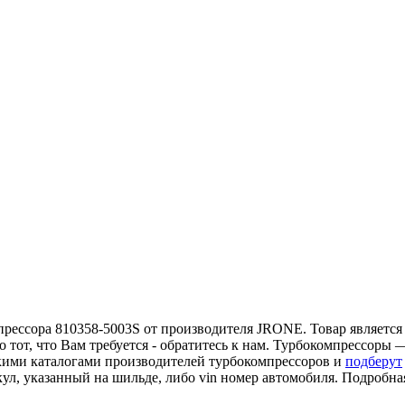
рессора 810358-5003S от производителя JRONE. Товар является 
тот, что Вам требуется - обратитесь к нам. Турбокомпрессоры 
кими каталогами производителей турбокомпрессоров и
подберут
кул, указанный на шильде, либо vin номер автомобиля. Подробн