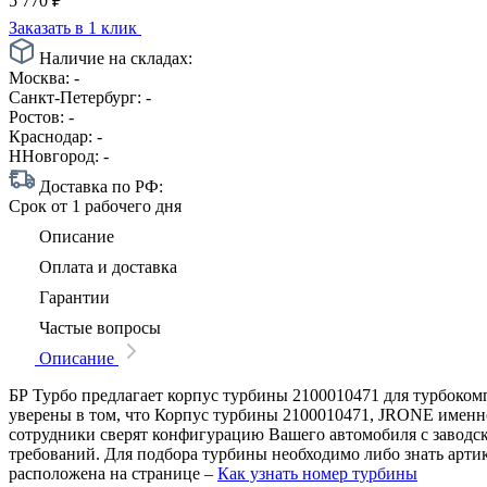
5 770
₽
Заказать в 1 клик
Наличие на складах:
Москва:
-
Санкт-Петербург:
-
Ростов:
-
Краснодар:
-
ННовгород:
-
Доставка по РФ:
Срок
от 1 рабочего дня
Описание
Оплата и доставка
Гарантии
Частые вопросы
Описание
БР Турбо предлагает корпус турбины 2100010471 для турбокомп
уверены в том, что Корпус турбины 2100010471, JRONE именно 
сотрудники сверят конфигурацию Вашего автомобиля с заводс
требований. Для подбора турбины необходимо либо знать арти
расположена на странице –
Как узнать номер турбины