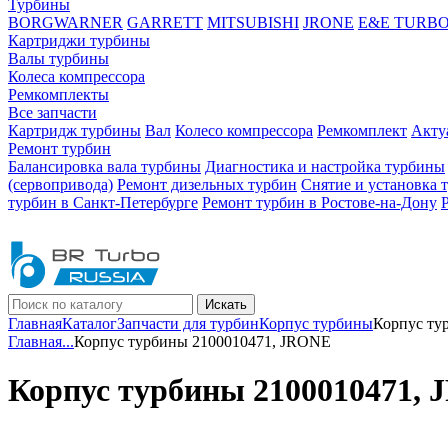
Турбины
BORGWARNER
GARRETT
MITSUBISHI
JRONE
E&E TURB
Картриджи турбины
Валы турбины
Колеса компрессора
Ремкомплекты
Все запчасти
Картридж турбины
Вал
Колесо компрессора
Ремкомплект
Акту
Ремонт турбин
Балансировка вала турбины
Диагностика и настройка турбины
(сервопривода)
Ремонт дизельных турбин
Снятие и установка 
турбин в Санкт-Петербурге
Ремонт турбин в Ростове-на-Дону
Искать
Главная
Каталог
Запчасти для турбин
Корпус турбины
Корпус ту
Главная
...
Корпус турбины 2100010471, JRONE
Корпус турбины 2100010471,