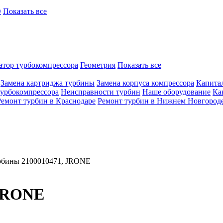
O
Показать все
атор турбокомпрессора
Геометрия
Показать все
Замена картриджа турбины
Замена корпуса компрессора
Капита
турбокомпрессора
Неисправности турбин
Наше оборудование
Ка
Ремонт турбин в Краснодаре
Ремонт турбин в Нижнем Новгород
рбины 2100010471, JRONE
 JRONE