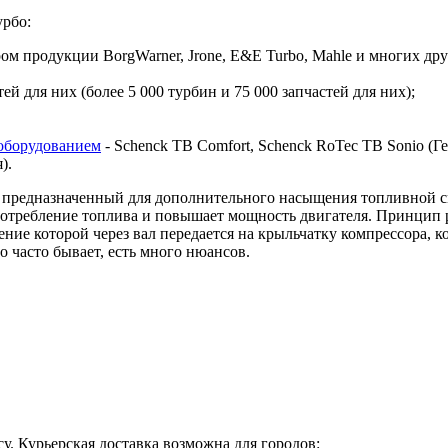
урбо:
 продукции BorgWarner, Jrone, E&E Turbo, Mahle и многих дру
й для них (более 5 000 турбин и 75 000 запчастей для них);
оборудованием
- Schenck TB Comfort, Schenck RoTec TB Sonio (Гер
я).
предназначенный для дополнительного насыщения топливной сме
 потребление топлива и повышает мощность двигателя. Принцип 
ие которой через вал передается на крыльчатку компрессора, ко
о часто бывает, есть много нюансов.
у. Курьерская доставка возможна для городов: