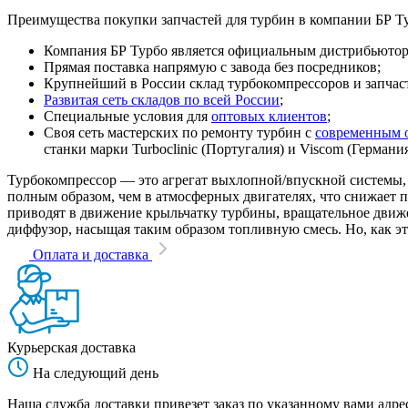
Преимущества покупки запчастей для турбин в компании БР Т
Компания БР Турбо является официальным дистрибьютором
Прямая поставка напрямую с завода без посредников;
Крупнейший в России склад турбокомпрессоров и запчасте
Развитая сеть складов по всей России
;
Специальные условия для
оптовых клиентов
;
Своя сеть мастерских по ремонту турбин с
современным 
станки марки Turboclinic (Португалия) и Viscom (Германи
Турбокомпрессор — это агрегат выхлопной/впускной системы, 
полным образом, чем в атмосферных двигателях, что снижает
приводят в движение крыльчатку турбины, вращательное движен
диффузор, насыщая таким образом топливную смесь. Но, как эт
Оплата и доставка
Курьерская доставка
На следующий день
Наша служба доставки привезет заказ по указанному вами адрес