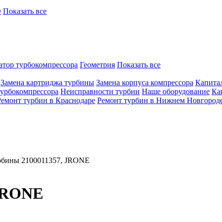
O
Показать все
атор турбокомпрессора
Геометрия
Показать все
Замена картриджа турбины
Замена корпуса компрессора
Капита
турбокомпрессора
Неисправности турбин
Наше оборудование
Ка
Ремонт турбин в Краснодаре
Ремонт турбин в Нижнем Новгород
рбины 2100011357, JRONE
 JRONE