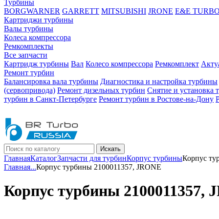
Турбины
BORGWARNER
GARRETT
MITSUBISHI
JRONE
E&E TURB
Картриджи турбины
Валы турбины
Колеса компрессора
Ремкомплекты
Все запчасти
Картридж турбины
Вал
Колесо компрессора
Ремкомплект
Акту
Ремонт турбин
Балансировка вала турбины
Диагностика и настройка турбины
(сервопривода)
Ремонт дизельных турбин
Снятие и установка 
турбин в Санкт-Петербурге
Ремонт турбин в Ростове-на-Дону
Искать
Главная
Каталог
Запчасти для турбин
Корпус турбины
Корпус ту
Главная
...
Корпус турбины 2100011357, JRONE
Корпус турбины 2100011357,