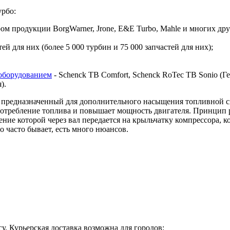
урбо:
 продукции BorgWarner, Jrone, E&E Turbo, Mahle и многих дру
й для них (более 5 000 турбин и 75 000 запчастей для них);
оборудованием
- Schenck TB Comfort, Schenck RoTec TB Sonio (Гер
я).
предназначенный для дополнительного насыщения топливной сме
 потребление топлива и повышает мощность двигателя. Принцип 
ие которой через вал передается на крыльчатку компрессора, ко
о часто бывает, есть много нюансов.
у. Курьерская доставка возможна для городов: