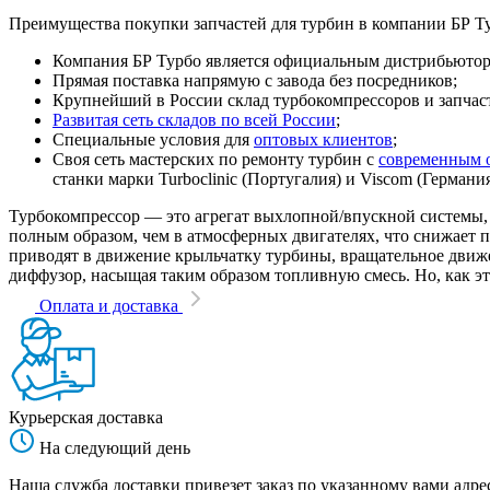
Преимущества покупки запчастей для турбин в компании БР Т
Компания БР Турбо является официальным дистрибьютором
Прямая поставка напрямую с завода без посредников;
Крупнейший в России склад турбокомпрессоров и запчасте
Развитая сеть складов по всей России
;
Специальные условия для
оптовых клиентов
;
Своя сеть мастерских по ремонту турбин с
современным 
станки марки Turboclinic (Португалия) и Viscom (Германи
Турбокомпрессор — это агрегат выхлопной/впускной системы, 
полным образом, чем в атмосферных двигателях, что снижает
приводят в движение крыльчатку турбины, вращательное движен
диффузор, насыщая таким образом топливную смесь. Но, как эт
Оплата и доставка
Курьерская доставка
На следующий день
Наша служба доставки привезет заказ по указанному вами адрес