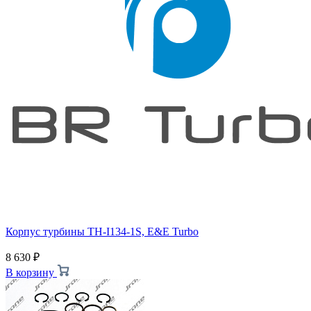
Корпус турбины TH-I134-1S, E&E Turbo
8 630
₽
В корзину