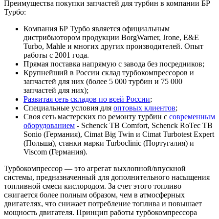
Преимущества покупки запчастей для турбин в компании БР
Турбо:
Компания БР Турбо является официальным
дистрибьютором продукции BorgWarner, Jrone, E&E
Turbo, Mahle и многих других производителей. Опыт
работы с 2001 года.
Прямая поставка напрямую с завода без посредников;
Крупнейший в России склад турбокомпрессоров и
запчастей для них (более 5 000 турбин и 75 000
запчастей для них);
Развитая сеть складов по всей России
;
Специальные условия для
оптовых клиентов
;
Своя сеть мастерских по ремонту турбин с
современным
оборудованием
- Schenck TB Comfort, Schenck RoTec TB
Sonio (Германия), Cimat Big Twin и Cimat Turbotest Expert
(Польша), станки марки Turboclinic (Португалия) и
Viscom (Германия).
Турбокомпрессор — это агрегат выхлопной/впускной
системы, предназначенный для дополнительного насыщения
топливной смеси кислородом. За счет этого топливо
сжигается более полным образом, чем в атмосферных
двигателях, что снижает потребление топлива и повышает
мощность двигателя. Принцип работы турбокомпрессора