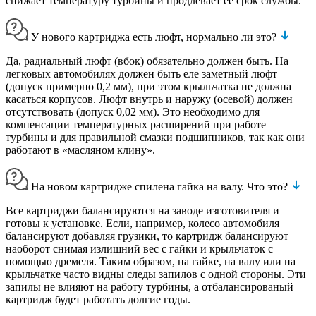
снижает температуру турбины и продлевает ее срок службы.
У нового картриджа есть люфт, нормально ли это?
Да, радиальный люфт (вбок) обязательно должен быть. На
легковых автомобилях должен быть еле заметный люфт
(допуск примерно 0,2 мм), при этом крыльчатка не должна
касаться корпусов. Люфт внутрь и наружу (осевой) должен
отсутствовать (допуск 0,02 мм). Это необходимо для
компенсации температурных расширений при работе
турбины и для правильной смазки подшипников, так как они
работают в «масляном клину».
На новом картридже спилена гайка на валу. Что это?
Все картриджи балансируются на заводе изготовителя и
готовы к установке. Если, например, колесо автомобиля
балансируют добавляя грузики, то картридж балансируют
наоборот снимая излишний вес с гайки и крыльчаток с
помощью дремеля. Таким образом, на гайке, на валу или на
крыльчатке часто видны следы запилов с одной стороны. Эти
запилы не влияют на работу турбины, а отбалансированый
картридж будет работать долгие годы.