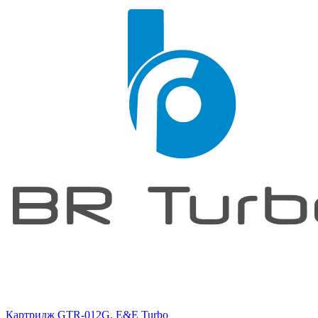
Картридж GTR-012G, E&E Turbo