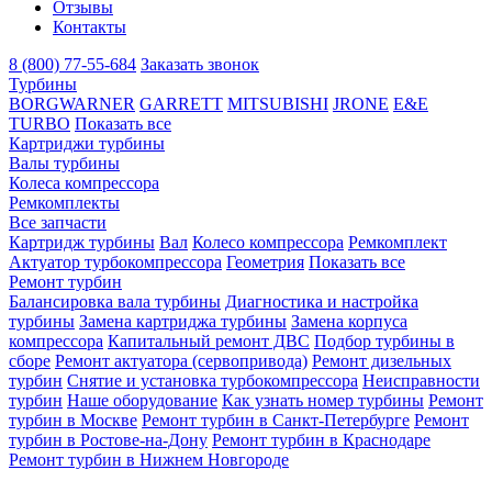
Отзывы
Контакты
8 (800) 77-55-684
Заказать звонок
Турбины
BORGWARNER
GARRETT
MITSUBISHI
JRONE
E&E
TURBO
Показать все
Картриджи турбины
Валы турбины
Колеса компрессора
Ремкомплекты
Все запчасти
Картридж турбины
Вал
Колесо компрессора
Ремкомплект
Актуатор турбокомпрессора
Геометрия
Показать все
Ремонт турбин
Балансировка вала турбины
Диагностика и настройка
турбины
Замена картриджа турбины
Замена корпуса
компрессора
Капитальный ремонт ДВС
Подбор турбины в
сборе
Ремонт актуатора (сервопривода)
Ремонт дизельных
турбин
Снятие и установка турбокомпрессора
Неисправности
турбин
Наше оборудование
Как узнать номер турбины
Ремонт
турбин в Москве
Ремонт турбин в Санкт-Петербурге
Ремонт
турбин в Ростове-на-Дону
Ремонт турбин в Краснодаре
Ремонт турбин в Нижнем Новгороде