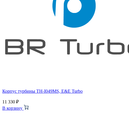
Корпус турбины TH-I049MS, E&E Turbo
11 330
₽
В корзину