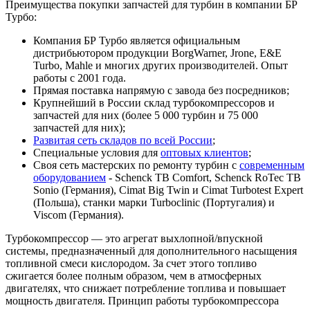
Преимущества покупки запчастей для турбин в компании БР
Турбо:
Компания БР Турбо является официальным
дистрибьютором продукции BorgWarner, Jrone, E&E
Turbo, Mahle и многих других производителей. Опыт
работы с 2001 года.
Прямая поставка напрямую с завода без посредников;
Крупнейший в России склад турбокомпрессоров и
запчастей для них (более 5 000 турбин и 75 000
запчастей для них);
Развитая сеть складов по всей России
;
Специальные условия для
оптовых клиентов
;
Своя сеть мастерских по ремонту турбин с
современным
оборудованием
- Schenck TB Comfort, Schenck RoTec TB
Sonio (Германия), Cimat Big Twin и Cimat Turbotest Expert
(Польша), станки марки Turboclinic (Португалия) и
Viscom (Германия).
Турбокомпрессор — это агрегат выхлопной/впускной
системы, предназначенный для дополнительного насыщения
топливной смеси кислородом. За счет этого топливо
сжигается более полным образом, чем в атмосферных
двигателях, что снижает потребление топлива и повышает
мощность двигателя. Принцип работы турбокомпрессора