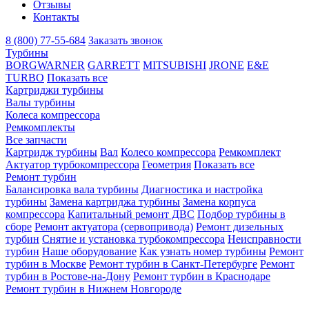
Отзывы
Контакты
8 (800) 77-55-684
Заказать звонок
Турбины
BORGWARNER
GARRETT
MITSUBISHI
JRONE
E&E
TURBO
Показать все
Картриджи турбины
Валы турбины
Колеса компрессора
Ремкомплекты
Все запчасти
Картридж турбины
Вал
Колесо компрессора
Ремкомплект
Актуатор турбокомпрессора
Геометрия
Показать все
Ремонт турбин
Балансировка вала турбины
Диагностика и настройка
турбины
Замена картриджа турбины
Замена корпуса
компрессора
Капитальный ремонт ДВС
Подбор турбины в
сборе
Ремонт актуатора (сервопривода)
Ремонт дизельных
турбин
Снятие и установка турбокомпрессора
Неисправности
турбин
Наше оборудование
Как узнать номер турбины
Ремонт
турбин в Москве
Ремонт турбин в Санкт-Петербурге
Ремонт
турбин в Ростове-на-Дону
Ремонт турбин в Краснодаре
Ремонт турбин в Нижнем Новгороде