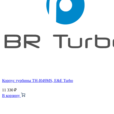
Корпус турбины TH-I049MS, E&E Turbo
11 330
₽
В корзину