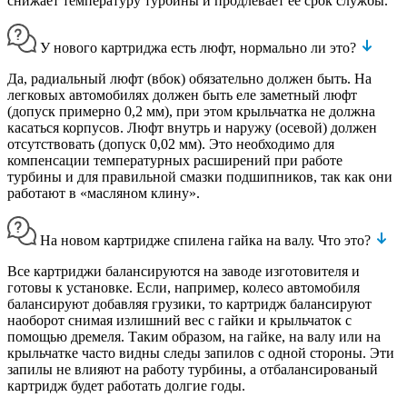
снижает температуру турбины и продлевает ее срок службы.
У нового картриджа есть люфт, нормально ли это?
Да, радиальный люфт (вбок) обязательно должен быть. На
легковых автомобилях должен быть еле заметный люфт
(допуск примерно 0,2 мм), при этом крыльчатка не должна
касаться корпусов. Люфт внутрь и наружу (осевой) должен
отсутствовать (допуск 0,02 мм). Это необходимо для
компенсации температурных расширений при работе
турбины и для правильной смазки подшипников, так как они
работают в «масляном клину».
На новом картридже спилена гайка на валу. Что это?
Все картриджи балансируются на заводе изготовителя и
готовы к установке. Если, например, колесо автомобиля
балансируют добавляя грузики, то картридж балансируют
наоборот снимая излишний вес с гайки и крыльчаток с
помощью дремеля. Таким образом, на гайке, на валу или на
крыльчатке часто видны следы запилов с одной стороны. Эти
запилы не влияют на работу турбины, а отбалансированый
картридж будет работать долгие годы.