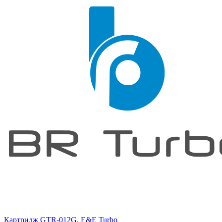
Картридж GTR-012G, E&E Turbo