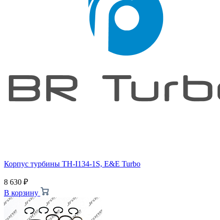
Корпус турбины TH-I134-1S, E&E Turbo
8 630
₽
В корзину