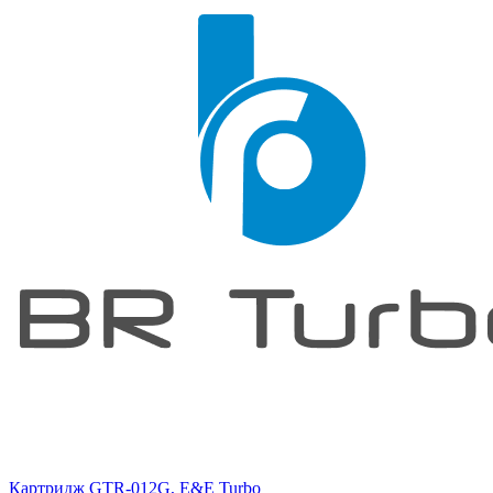
Картридж GTR-012G, E&E Turbo