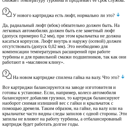
снижает температуру турбины и продлевает ее срок службы.
У нового картриджа есть люфт, нормально ли это?
Да, радиальный люфт (вбок) обязательно должен быть. На
легковых автомобилях должен быть еле заметный люфт
(допуск примерно 0,2 мм), при этом крыльчатка не должна
касаться корпусов. Люфт внутрь и наружу (осевой) должен
отсутствовать (допуск 0,02 мм). Это необходимо для
компенсации температурных расширений при работе
турбины и для правильной смазки подшипников, так как они
работают в «масляном клину».
На новом картридже спилена гайка на валу. Что это?
Все картриджи балансируются на заводе изготовителя и
готовы к установке. Если, например, колесо автомобиля
балансируют добавляя грузики, то картридж балансируют
наоборот снимая излишний вес с гайки и крыльчаток с
помощью дремеля. Таким образом, на гайке, на валу или на
крыльчатке часто видны следы запилов с одной стороны. Эти
запилы не влияют на работу турбины, а отбалансированый
картридж будет работать долгие годы.