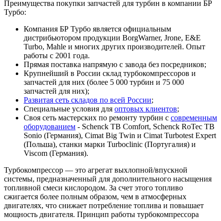
Преимущества покупки запчастей для турбин в компании БР
Турбо:
Компания БР Турбо является официальным
дистрибьютором продукции BorgWarner, Jrone, E&E
Turbo, Mahle и многих других производителей. Опыт
работы с 2001 года.
Прямая поставка напрямую с завода без посредников;
Крупнейший в России склад турбокомпрессоров и
запчастей для них (более 5 000 турбин и 75 000
запчастей для них);
Развитая сеть складов по всей России
;
Специальные условия для
оптовых клиентов
;
Своя сеть мастерских по ремонту турбин с
современным
оборудованием
- Schenck TB Comfort, Schenck RoTec TB
Sonio (Германия), Cimat Big Twin и Cimat Turbotest Expert
(Польша), станки марки Turboclinic (Португалия) и
Viscom (Германия).
Турбокомпрессор — это агрегат выхлопной/впускной
системы, предназначенный для дополнительного насыщения
топливной смеси кислородом. За счет этого топливо
сжигается более полным образом, чем в атмосферных
двигателях, что снижает потребление топлива и повышает
мощность двигателя. Принцип работы турбокомпрессора