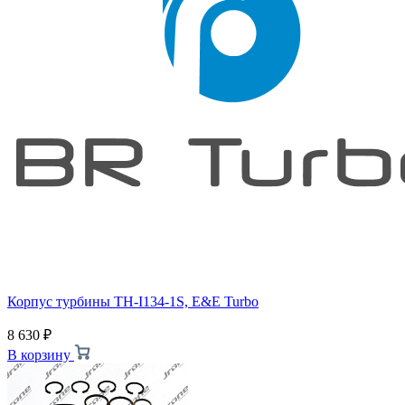
Корпус турбины TH-I134-1S, E&E Turbo
8 630
₽
В корзину