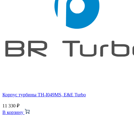
Корпус турбины TH-I049MS, E&E Turbo
11 330
₽
В корзину