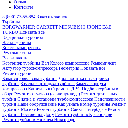
Отзывы
Контакты
8 (800) 77-55-684
Заказать звонок
Турбины
BORGWARNER
GARRETT
MITSUBISHI
JRONE
E&E
TURBO
Показать все
Картриджи турбины
Валы турбины
Колеса компрессора
Ремкомплекты
Все запчасти
Картридж турбины
Вал
Колесо компрессора
Ремкомплект
Актуатор турбокомпрессора
Геометрия
Показать все
Ремонт турбин
Балансировка вала турбины
Диагностика и настройка
турбины
Замена картриджа турбины
Замена корпуса
компрессора
Капитальный ремонт ДВС
Подбор турбины в
сборе
Ремонт актуатора (сервопривода)
Ремонт дизельных
турбин
Снятие и установка турбокомпрессора
Неисправности
турбин
Наше оборудование
Как узнать номер турбины
Ремонт
турбин в Москве
Ремонт турбин в Санкт-Петербурге
Ремонт
турбин в Ростове-на-Дону
Ремонт турбин в Краснодаре
Ремонт турбин в Нижнем Новгороде