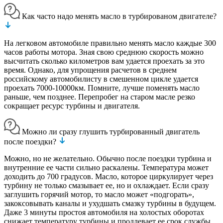
Как часто надо менять масло в турбированом двигателе?
На легковом автомобиле правильно менять масло каждые 300
часов работы мотора. Зная свою среднюю скорость можно
высчитать сколько километров вам удается проехать за это
время. Однако, для упрощения расчетов в среднем
российскому автомобилисту в смешенном цикле удается
проехать 7000-10000км. Помните, лучше поменять масло
раньше, чем позднее. Перепробег на старом масле резко
сокращает ресурс турбины и двигателя.
Можно ли сразу глушить турбированный двигатель
после поездки?
Можно, но не желательно. Обычно после поездки турбина и
внутренние ее части сильно раскалены. Температура может
доходить до 700 градусов. Масло, которое циркулирует через
турбину не только смазывает ее, но и охлаждает. Если сразу
заглушить горячий мотор, то масло может «подгорать»,
закоксовывать каналы и ухудшать смазку турбины в будущем.
Даже 3 минуты простоя автомобиля на холостых оборотах
снижает температуру турбины и продлевает ее срок службы.