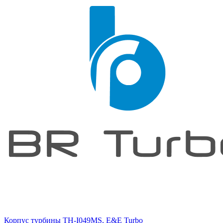
Корпус турбины TH-I049MS, E&E Turbo