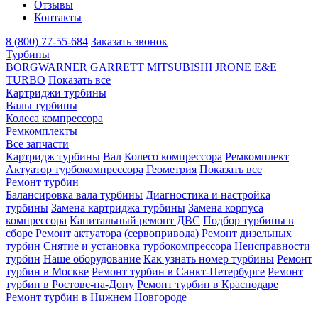
Отзывы
Контакты
8 (800) 77-55-684
Заказать звонок
Турбины
BORGWARNER
GARRETT
MITSUBISHI
JRONE
E&E
TURBO
Показать все
Картриджи турбины
Валы турбины
Колеса компрессора
Ремкомплекты
Все запчасти
Картридж турбины
Вал
Колесо компрессора
Ремкомплект
Актуатор турбокомпрессора
Геометрия
Показать все
Ремонт турбин
Балансировка вала турбины
Диагностика и настройка
турбины
Замена картриджа турбины
Замена корпуса
компрессора
Капитальный ремонт ДВС
Подбор турбины в
сборе
Ремонт актуатора (сервопривода)
Ремонт дизельных
турбин
Снятие и установка турбокомпрессора
Неисправности
турбин
Наше оборудование
Как узнать номер турбины
Ремонт
турбин в Москве
Ремонт турбин в Санкт-Петербурге
Ремонт
турбин в Ростове-на-Дону
Ремонт турбин в Краснодаре
Ремонт турбин в Нижнем Новгороде