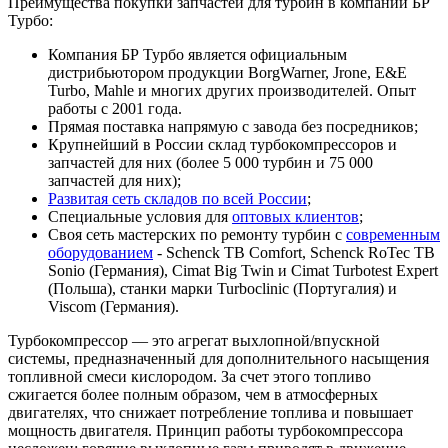
Преимущества покупки запчастей для турбин в компании БР
Турбо:
Компания БР Турбо является официальным
дистрибьютором продукции BorgWarner, Jrone, E&E
Turbo, Mahle и многих других производителей. Опыт
работы с 2001 года.
Прямая поставка напрямую с завода без посредников;
Крупнейший в России склад турбокомпрессоров и
запчастей для них (более 5 000 турбин и 75 000
запчастей для них);
Развитая сеть складов по всей России
;
Специальные условия для
оптовых клиентов
;
Своя сеть мастерских по ремонту турбин с
современным
оборудованием
- Schenck TB Comfort, Schenck RoTec TB
Sonio (Германия), Cimat Big Twin и Cimat Turbotest Expert
(Польша), станки марки Turboclinic (Португалия) и
Viscom (Германия).
Турбокомпрессор — это агрегат выхлопной/впускной
системы, предназначенный для дополнительного насыщения
топливной смеси кислородом. За счет этого топливо
сжигается более полным образом, чем в атмосферных
двигателях, что снижает потребление топлива и повышает
мощность двигателя. Принцип работы турбокомпрессора