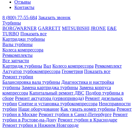
Отзывы
Контакты
8 (800) 77-55-684
Заказать звонок
Турбины
BORGWARNER
GARRETT
MITSUBISHI
JRONE
E&E
TURBO
Показать все
Картриджи турбины
Валы турбины
Колеса компрессора
Ремкомплекты
Все запчасти
Картридж турбины
Вал
Колесо компрессора
Ремкомплект
Актуатор турбокомпрессора
Геометрия
Показать все
Ремонт турбин
Балансировка вала турбины
Диагностика и настройка
турбины
Замена картриджа турбины
Замена корпуса
компрессора
Капитальный ремонт ДВС
Подбор турбины в
сборе
Ремонт актуатора (сервопривода)
Ремонт дизельных
турбин
Снятие и установка турбокомпрессора
Неисправности
турбин
Наше оборудование
Как узнать номер турбины
Ремонт
турбин в Москве
Ремонт турбин в Санкт-Петербурге
Ремонт
турбин в Ростове-на-Дону
Ремонт турбин в Краснодаре
Ремонт турбин в Нижнем Новгороде