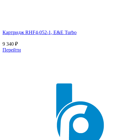
Картридж RHF4-052-1, E&E Turbo
9 340
₽
Перейти