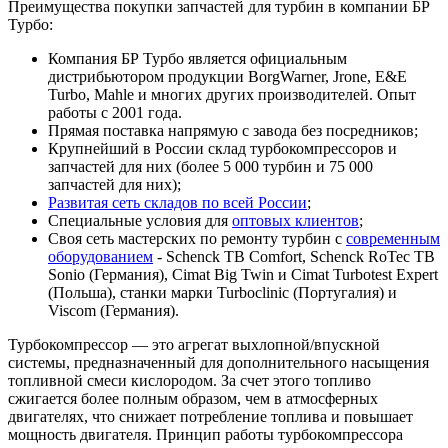
Преимущества покупки запчастей для турбин в компании БР
Турбо:
Компания БР Турбо является официальным
дистрибьютором продукции BorgWarner, Jrone, E&E
Turbo, Mahle и многих других производителей. Опыт
работы с 2001 года.
Прямая поставка напрямую с завода без посредников;
Крупнейший в России склад турбокомпрессоров и
запчастей для них (более 5 000 турбин и 75 000
запчастей для них);
Развитая сеть складов по всей России
;
Специальные условия для
оптовых клиентов
;
Своя сеть мастерских по ремонту турбин с
современным
оборудованием
- Schenck TB Comfort, Schenck RoTec TB
Sonio (Германия), Cimat Big Twin и Cimat Turbotest Expert
(Польша), станки марки Turboclinic (Португалия) и
Viscom (Германия).
Турбокомпрессор — это агрегат выхлопной/впускной
системы, предназначенный для дополнительного насыщения
топливной смеси кислородом. За счет этого топливо
сжигается более полным образом, чем в атмосферных
двигателях, что снижает потребление топлива и повышает
мощность двигателя. Принцип работы турбокомпрессора