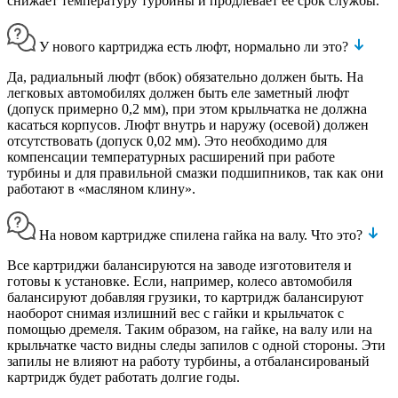
снижает температуру турбины и продлевает ее срок службы.
У нового картриджа есть люфт, нормально ли это?
Да, радиальный люфт (вбок) обязательно должен быть. На
легковых автомобилях должен быть еле заметный люфт
(допуск примерно 0,2 мм), при этом крыльчатка не должна
касаться корпусов. Люфт внутрь и наружу (осевой) должен
отсутствовать (допуск 0,02 мм). Это необходимо для
компенсации температурных расширений при работе
турбины и для правильной смазки подшипников, так как они
работают в «масляном клину».
На новом картридже спилена гайка на валу. Что это?
Все картриджи балансируются на заводе изготовителя и
готовы к установке. Если, например, колесо автомобиля
балансируют добавляя грузики, то картридж балансируют
наоборот снимая излишний вес с гайки и крыльчаток с
помощью дремеля. Таким образом, на гайке, на валу или на
крыльчатке часто видны следы запилов с одной стороны. Эти
запилы не влияют на работу турбины, а отбалансированый
картридж будет работать долгие годы.