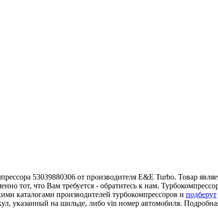
рессора 53039880306 от производителя E&E Turbo. Товар являет
нно тот, что Вам требуется - обратитесь к нам. Турбокомпресс
кими каталогами производителей турбокомпрессоров и
подберут
кул, указанный на шильде, либо vin номер автомобиля. Подробн