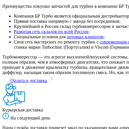
Преимущества покупки запчастей для турбин в компании БР Т
Компания БР Турбо является официальным дистрибьютором
Прямая поставка напрямую с завода без посредников;
Крупнейший в России склад турбокомпрессоров и запчасте
Развитая сеть складов по всей России
;
Специальные условия для
оптовых клиентов
;
Своя сеть мастерских по ремонту турбин с
современным 
станки марки Turboclinic (Португалия) и Viscom (Германи
Турбокомпрессор — это агрегат выхлопной/впускной системы, 
полным образом, чем в атмосферных двигателях, что снижает
приводят в движение крыльчатку турбины, вращательное движен
диффузор, насыщая таким образом топливную смесь. Но, как эт
Оплата и доставка
Курьерская доставка
На следующий день
Наша служба доставки привезет заказ по указанному вами адрес