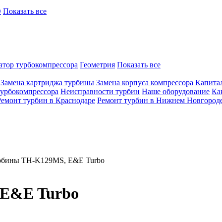
O
Показать все
атор турбокомпрессора
Геометрия
Показать все
Замена картриджа турбины
Замена корпуса компрессора
Капита
турбокомпрессора
Неисправности турбин
Наше оборудование
Ка
Ремонт турбин в Краснодаре
Ремонт турбин в Нижнем Новгород
рбины TH-K129MS, E&E Turbo
 E&E Turbo