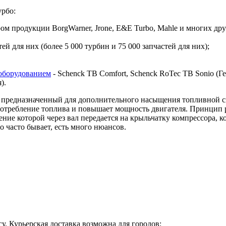
урбо:
 продукции BorgWarner, Jrone, E&E Turbo, Mahle и многих дру
й для них (более 5 000 турбин и 75 000 запчастей для них);
оборудованием
- Schenck TB Comfort, Schenck RoTec TB Sonio (Гер
я).
предназначенный для дополнительного насыщения топливной сме
 потребление топлива и повышает мощность двигателя. Принцип 
ие которой через вал передается на крыльчатку компрессора, ко
о часто бывает, есть много нюансов.
у. Курьерская доставка возможна для городов: