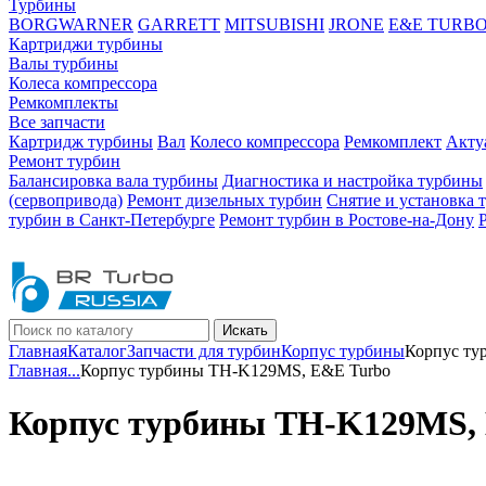
Турбины
BORGWARNER
GARRETT
MITSUBISHI
JRONE
E&E TURB
Картриджи турбины
Валы турбины
Колеса компрессора
Ремкомплекты
Все запчасти
Картридж турбины
Вал
Колесо компрессора
Ремкомплект
Акту
Ремонт турбин
Балансировка вала турбины
Диагностика и настройка турбины
(сервопривода)
Ремонт дизельных турбин
Снятие и установка 
турбин в Санкт-Петербурге
Ремонт турбин в Ростове-на-Дону
Искать
Главная
Каталог
Запчасти для турбин
Корпус турбины
Корпус ту
Главная
...
Корпус турбины TH-K129MS, E&E Turbo
Корпус турбины TH-K129MS,