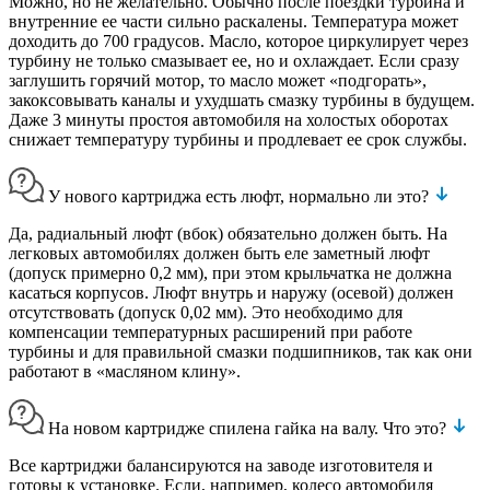
Можно, но не желательно. Обычно после поездки турбина и
внутренние ее части сильно раскалены. Температура может
доходить до 700 градусов. Масло, которое циркулирует через
турбину не только смазывает ее, но и охлаждает. Если сразу
заглушить горячий мотор, то масло может «подгорать»,
закоксовывать каналы и ухудшать смазку турбины в будущем.
Даже 3 минуты простоя автомобиля на холостых оборотах
снижает температуру турбины и продлевает ее срок службы.
У нового картриджа есть люфт, нормально ли это?
Да, радиальный люфт (вбок) обязательно должен быть. На
легковых автомобилях должен быть еле заметный люфт
(допуск примерно 0,2 мм), при этом крыльчатка не должна
касаться корпусов. Люфт внутрь и наружу (осевой) должен
отсутствовать (допуск 0,02 мм). Это необходимо для
компенсации температурных расширений при работе
турбины и для правильной смазки подшипников, так как они
работают в «масляном клину».
На новом картридже спилена гайка на валу. Что это?
Все картриджи балансируются на заводе изготовителя и
готовы к установке. Если, например, колесо автомобиля