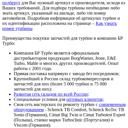
подберут
для Вас нужный артикул и производителя, исходя из
Ваших требований. Для подбора турбины необходимо либо
знать артикул, указанный на шильде, либо vin номер
автомобиля. Подробная информация об артикулах турбин и
их идентификации расположена на странице –
Как узнать
номер турбины
Преимущества покупки запчастей для турбин в компании БР
Турбо:
Компания БР Турбо является официальным
дистрибьютором продукции BorgWarner, Jrone, E&E
Turbo, Mahle и многих других производителей. Опыт
работы с 2001 года.
Прямая поставка напрямую с завода без посредников;
Крупнейший в России склад турбокомпрессоров и
запчастей для них (более 5 000 турбин и 75 000
запчастей для них);
Развитая сеть складов по всей России
;
Специальные условия для
оптовых клиентов
;
Своя сеть мастерских по ремонту турбин с
современным
оборудованием
- Schenck TB Comfort, Schenck RoTec TB
Sonio (Германия), Cimat Big Twin и Cimat Turbotest Expert
(Польша), станки марки Turboclinic (Португалия) и
Viscom (Германия).