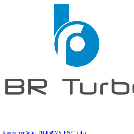
Корпус турбины TH-I049MS, E&E Turbo