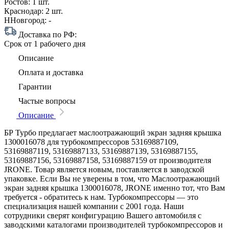
Ростов:
1 шт.
Краснодар:
2 шт.
ННовгород:
-
Доставка по РФ:
Срок
от 1 рабочего дня
Описание
Оплата и доставка
Гарантии
Частые вопросы
Описание
БР Турбо предлагает маслоотражающий экран задняя крышка
1300016078 для турбокомпрессоров 53169887109,
53169887119, 53169887133, 53169887139, 53169887155,
53169887156, 53169887158, 53169887159 от производителя
JRONE. Товар является новым, поставляется в заводской
упаковке. Если Вы не уверены в том, что Маслоотражающий
экран задняя крышка 1300016078, JRONE именно тот, что Вам
требуется - обратитесь к нам. Турбокомпрессоры — это
специализация нашей компании с 2001 года. Наши
сотрудники сверят конфигурацию Вашего автомобиля с
заводскими каталогами производителей турбокомпрессоров и