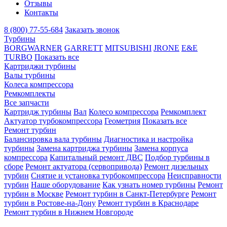
Отзывы
Контакты
8 (800) 77-55-684
Заказать звонок
Турбины
BORGWARNER
GARRETT
MITSUBISHI
JRONE
E&E
TURBO
Показать все
Картриджи турбины
Валы турбины
Колеса компрессора
Ремкомплекты
Все запчасти
Картридж турбины
Вал
Колесо компрессора
Ремкомплект
Актуатор турбокомпрессора
Геометрия
Показать все
Ремонт турбин
Балансировка вала турбины
Диагностика и настройка
турбины
Замена картриджа турбины
Замена корпуса
компрессора
Капитальный ремонт ДВС
Подбор турбины в
сборе
Ремонт актуатора (сервопривода)
Ремонт дизельных
турбин
Снятие и установка турбокомпрессора
Неисправности
турбин
Наше оборудование
Как узнать номер турбины
Ремонт
турбин в Москве
Ремонт турбин в Санкт-Петербурге
Ремонт
турбин в Ростове-на-Дону
Ремонт турбин в Краснодаре
Ремонт турбин в Нижнем Новгороде