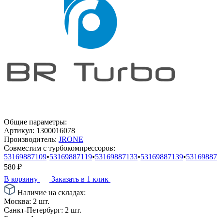
Общие параметры:
Артикул:
1300016078
Производитель:
JRONE
Совместим с турбокомпрессоров:
53169887109
•
53169887119
•
53169887133
•
53169887139
•
53169887
580
₽
В корзину
Заказать в 1 клик
Наличие на складах:
Москва:
2 шт.
Санкт-Петербург:
2 шт.