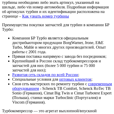
турбины необходимо либо знать артикул, указанный на
шильде, либо vin номер автомобиля. Подробная информация
об артикулах турбин и их идентификации расположена на
странице –
Как узнать номер турбины
Преимущества покупки запчастей для турбин в компании БР
Турбо:
Компания БР Турбо является официальным
дистрибьютором продукции BorgWarner, Jrone, E&E
Turbo, Mahle и многих других производителей. Опыт
работы с 2001 года.
Прямая поставка напрямую с завода без посредников;
Крупнейший в России склад турбокомпрессоров и
запчастей для них (более 5 000 турбин и 75 000
запчастей для них);
Развитая сеть складов по всей России
;
Специальные условия для
оптовых клиентов
;
Своя сеть мастерских по ремонту турбин с
современным
оборудованием
- Schenck TB Comfort, Schenck RoTec TB
Sonio (Германия), Cimat Big Twin и Cimat Turbotest Expert
(Польша), станки марки Turboclinic (Португалия) и
Viscom (Германия).
Турбокомпрессор — это агрегат выхлопной/впускной