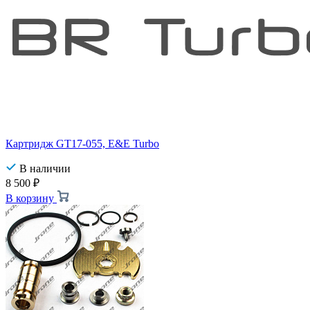
Картридж GT17-055, E&E Turbo
В наличии
8 500
₽
В корзину