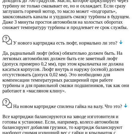
доходить до 700 градусов. Масло, которое циркулирует через
турбину не только смазывает ее, но и охлаждает. Если сразу
заглушить горячий мотор, то масло может «подгорать»,
закоксовывать каналы и ухудшать смазку турбины в будущем.
Даже 3 минуты простоя автомобиля на холостых оборотах
снижает температуру турбины и продлевает ее срок службы.
У нового картриджа есть люфт, нормально ли это?
Да, радиальный люфт (вбок) обязательно должен быть. На
легковых автомобилях должен быть еле заметный люфт
(допуск примерно 0,2 мм), при этом крыльчатка не должна
касаться корпусов. Люфт внутрь и наружу (осевой) должен
отсутствовать (допуск 0,02 мм). Это необходимо для
компенсации температурных расширений при работе
турбины и для правильной смазки подшипников, так как они
работают в «масляном клину».
На новом картридже спилена гайка на валу. Что это?
Все картриджи балансируются на заводе изготовителя и
готовы к установке. Если, например, колесо автомобиля
балансируют добавляя грузики, то картридж балансируют
наоборот снимая излишний вес с гайки и крыльчаток с