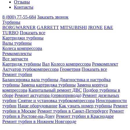
Отзывы
Контакты
8 (800) 77-55-684
Заказать звонок
Турбины
BORGWARNER
GARRETT
MITSUBISHI
JRONE
E&E
TURBO
Показать все
Картриджи турбины
Валы турбины
Колеса компрессора
Ремкомплекты
Все запчасти
Картридж турбины
Вал
Колесо компрессора
Ремкомплект
Актуатор турбокомпрессора
Геометрия
Показать все
Ремонт турбин
Балансировка вала турбины
Диагностика и настройка
турбины
Замена картриджа турбины
Замена корпуса
компрессора
Капитальный ремонт ДВС
Подбор турбины в
сборе
Ремонт актуатора (сервопривода)
Ремонт дизельных
турбин
Снятие и установка турбокомпрессора
Неисправности
турбин
Наше оборудование
Как узнать номер турбины
Ремонт
турбин в Москве
Ремонт турбин в Санкт-Петербурге
Ремонт
турбин в Ростове-на-Дону
Ремонт турбин в Краснодаре
Ремонт турбин в Нижнем Новгороде