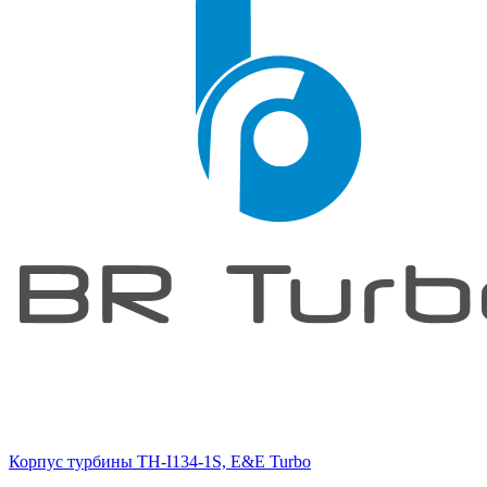
Корпус турбины TH-I134-1S, E&E Turbo