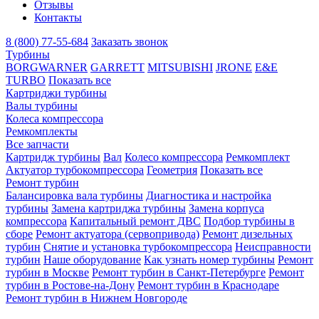
Отзывы
Контакты
8 (800) 77-55-684
Заказать звонок
Турбины
BORGWARNER
GARRETT
MITSUBISHI
JRONE
E&E
TURBO
Показать все
Картриджи турбины
Валы турбины
Колеса компрессора
Ремкомплекты
Все запчасти
Картридж турбины
Вал
Колесо компрессора
Ремкомплект
Актуатор турбокомпрессора
Геометрия
Показать все
Ремонт турбин
Балансировка вала турбины
Диагностика и настройка
турбины
Замена картриджа турбины
Замена корпуса
компрессора
Капитальный ремонт ДВС
Подбор турбины в
сборе
Ремонт актуатора (сервопривода)
Ремонт дизельных
турбин
Снятие и установка турбокомпрессора
Неисправности
турбин
Наше оборудование
Как узнать номер турбины
Ремонт
турбин в Москве
Ремонт турбин в Санкт-Петербурге
Ремонт
турбин в Ростове-на-Дону
Ремонт турбин в Краснодаре
Ремонт турбин в Нижнем Новгороде