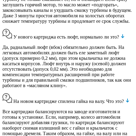
заглушить горячий мотор, то масло может «подгорать»,
закоксовывать каналы и ухудшать смазку турбины в будущем.
Даже 3 минуты простоя автомобиля на холостых оборотах
снижает температуру турбины и продлевает ее срок службы.
У нового картриджа есть люфт, нормально ли это?
Да, радиальный люфт (вбок) обязательно должен быть. На
легковых автомобилях должен быть еле заметный люфт
(допуск примерно 0,2 мм), при этом крыльчатка не должна
касаться корпусов. Люфт внутрь и наружу (осевой) должен
отсутствовать (допуск 0,02 мм). Это необходимо для
компенсации температурных расширений при работе
турбины и для правильной смазки подшипников, так как они
работают в «масляном клину».
На новом картридже спилена гайка на валу. Что это?
Все картриджи балансируются на заводе изготовителя и
готовы к установке. Если, например, колесо автомобиля
балансируют добавляя грузики, то картридж балансируют
наоборот снимая излишний вес с гайки и крыльчаток с
помощью дремеля. Таким образом, на гайке, на валу или на