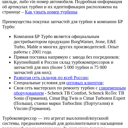
шильде, либо vin номер автомобиля. Подробная информация
об артикулах турбин и их идентификации расположена на
странице –
Как узнать номер турбины
Преимущества покупки запчастей для турбин в компании БР
Турбо:
Компания БР Турбо является официальным
дистрибьютором продукции BorgWarner, Jrone, E&E
Turbo, Mahle и многих других производителей. Опыт
работы с 2001 года.
Прямая поставка напрямую с завода без посредников;
Крупнейший в России склад турбокомпрессоров и
запчастей для них (более 5 000 турбин и 75 000
запчастей для них);
Развитая сеть складов по всей России
;
Специальные условия для
оптовых клиентов
;
Своя сеть мастерских по ремонту турбин с
современным
оборудованием
- Schenck TB Comfort, Schenck RoTec TB
Sonio (Германия), Cimat Big Twin и Cimat Turbotest Expert
(Польша), станки марки Turboclinic (Португалия) и
Viscom (Германия).
Турбокомпрессор — это агрегат выхлопной/впускной
системы, предназначенный для дополнительного насыщения