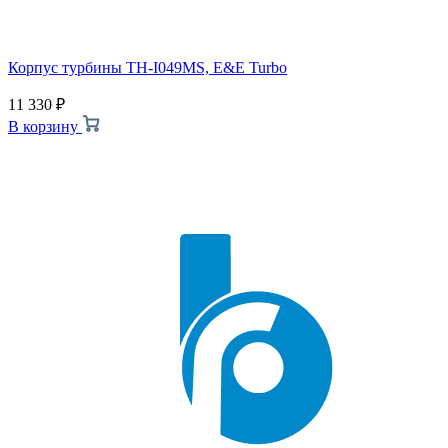
Корпус турбины TH-I049MS, E&E Turbo
11 330
₽
В корзину