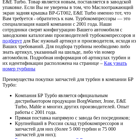
E&E Turbo. Товар является новым, поставляется в заводской
упаковке. Если Вы не уверены в том, что Маслоотражающий
экран задняя крышка BP-GT002, E&E Turbo именно тот, что
Вам требуется - обратитесь к нам. Турбокомпрессоры — это
специализация нашей компании с 2001 года. Наши
сотрудники сверят конфигурацию Вашего автомобиля с
заводскими каталогами производителей турбокомпрессоров и
подберут
для Вас нужный артикул и производителя, исходя из
Ваших требований. Для подбора турбины необходимо либо
знать артикул, указанный на шильде, либо vin номер
автомобиля. Подробная информация об артикулах турбин и
их идентификации расположена на странице –
Как узнать
номер турбины
Преимущества покупки запчастей для турбин в компании БР
Турбо:
Компания БР Турбо является официальным
дистрибьютором продукции BorgWarner, Jrone, E&E
Turbo, Mahle и многих других производителей. Опыт
работы с 2001 года.
Прямая поставка напрямую с завода без посредников;
Крупнейший в России склад турбокомпрессоров и
запчастей для них (более 5 000 турбин и 75 000
запчастей для них);