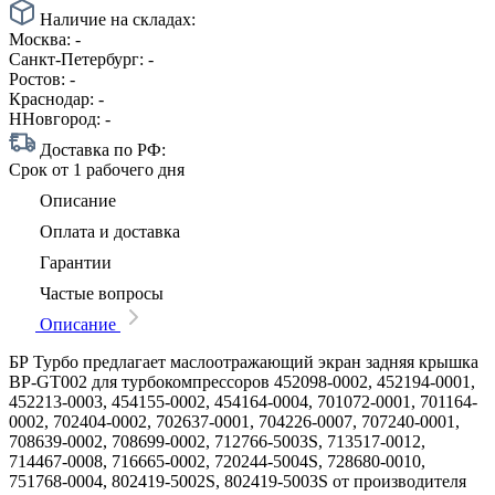
Наличие на складах:
Москва:
-
Санкт-Петербург:
-
Ростов:
-
Краснодар:
-
ННовгород:
-
Доставка по РФ:
Срок
от 1 рабочего дня
Описание
Оплата и доставка
Гарантии
Частые вопросы
Описание
БР Турбо предлагает маслоотражающий экран задняя крышка
BP-GT002 для турбокомпрессоров 452098-0002, 452194-0001,
452213-0003, 454155-0002, 454164-0004, 701072-0001, 701164-
0002, 702404-0002, 702637-0001, 704226-0007, 707240-0001,
708639-0002, 708699-0002, 712766-5003S, 713517-0012,
714467-0008, 716665-0002, 720244-5004S, 728680-0010,
751768-0004, 802419-5002S, 802419-5003S от производителя