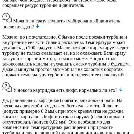
сокращает ресурс турбины и двигателя.
Можно ли сразу глушить турбированный двигатель
после поездки?
Можно, но не желательно. Обычно после поездки турбина и
внутренние ее части сильно раскалены. Температура может
доходить до 700 градусов. Масло, которое циркулирует через
турбину не только смазывает ее, но и охлаждает. Если сразу
заглушить горячий мотор, то масло может «подгорать»,
закоксовывать каналы и ухудшать смазку турбины в будущем.
Даже 3 минуты простоя автомобиля на холостых оборотах
снижает температуру турбины и продлевает ее срок службы.
У нового картриджа есть люфт, нормально ли это?
Да, радиальный люфт (вбок) обязательно должен быть. На
легковых автомобилях должен быть еле заметный люфт
(допуск примерно 0,2 мм), при этом крыльчатка не должна
касаться корпусов. Люфт внутрь и наружу (осевой) должен
отсутствовать (допуск 0,02 мм). Это необходимо для
компенсации температурных расширений при работе
турбины и для правильной смазки подшипников, так как они