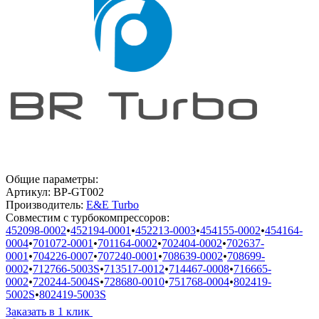
Общие параметры:
Артикул:
BP-GT002
Производитель:
E&E Turbo
Совместим с турбокомпрессоров:
452098-0002
•
452194-0001
•
452213-0003
•
454155-0002
•
454164-
0004
•
701072-0001
•
701164-0002
•
702404-0002
•
702637-
0001
•
704226-0007
•
707240-0001
•
708639-0002
•
708699-
0002
•
712766-5003S
•
713517-0012
•
714467-0008
•
716665-
0002
•
720244-5004S
•
728680-0010
•
751768-0004
•
802419-
5002S
•
802419-5003S
Заказать в 1 клик