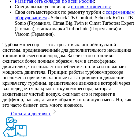
Развитая сеть складов по всей России
;
Специальные условия для
оптовых клиентов
;
Своя сеть мастерских по ремонту турбин с
современным
оборудованием
- Schenck TB Comfort, Schenck RoTec TB
Sonio (Германия), Cimat Big Twin и Cimat Turbotest Expert
(Польша), станки марки Turboclinic (Португалия) и
Viscom (Германия).
Турбокомпрессор — это агрегат выхлопной/впускной
системы, предназначенный для дополнительного насыщения
топливной смеси кислородом. За счет этого топливо
сжигается более полным образом, чем в атмосферных
двигателях, что снижает потребление топлива и повышает
мощность двигателя. Принцип работы турбокомпрессора
несложен: горячие выхлопные газы приводят в движение
крыльчатку турбины, вращательное движение которой через
вал передается на крыльчатку компрессора, которая
захватывает чистый воздух, сжимает его и передает в
диффузор, насыщая таким образом топливную смесь. Но, как
это часто бывает, есть много нюансов.
Оплата и доставка