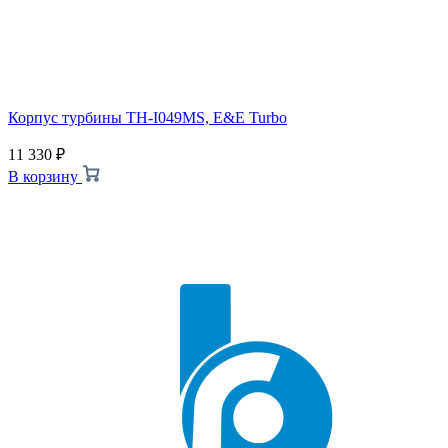
Корпус турбины TH-I049MS, E&E Turbo
11 330
₽
В корзину