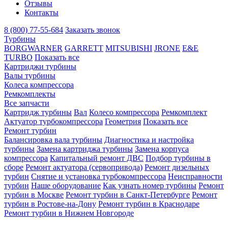
Отзывы
Контакты
8 (800) 77-55-684
Заказать звонок
Турбины
BORGWARNER
GARRETT
MITSUBISHI
JRONE
E&E
TURBO
Показать все
Картриджи турбины
Валы турбины
Колеса компрессора
Ремкомплекты
Все запчасти
Картридж турбины
Вал
Колесо компрессора
Ремкомплект
Актуатор турбокомпрессора
Геометрия
Показать все
Ремонт турбин
Балансировка вала турбины
Диагностика и настройка
турбины
Замена картриджа турбины
Замена корпуса
компрессора
Капитальный ремонт ДВС
Подбор турбины в
сборе
Ремонт актуатора (сервопривода)
Ремонт дизельных
турбин
Снятие и установка турбокомпрессора
Неисправности
турбин
Наше оборудование
Как узнать номер турбины
Ремонт
турбин в Москве
Ремонт турбин в Санкт-Петербурге
Ремонт
турбин в Ростове-на-Дону
Ремонт турбин в Краснодаре
Ремонт турбин в Нижнем Новгороде