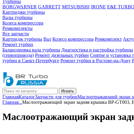
Турбины
BORGWARNER
GARRETT
MITSUBISHI
JRONE
E&E TURB
Картриджи турбины
Валы турбины
Колеса компрессора
Ремкомплекты
Все запчасти
Картридж турбины
Вал
Колесо компрессора
Ремкомплект
Акту
Ремонт турбин
Балансировка вала турбины
Диагностика и настройка турбины
(сервопривода)
Ремонт дизельных турбин
Снятие и установка 
турбин в Санкт-Петербурге
Ремонт турбин в Ростове-на-Дону
Искать
Главная
Каталог
Запчасти для турбин
Маслоотражающий экран з
Главная
...
Маслоотражающий экран задняя крышка BP-GT003, 
Маслоотражающий экран зад