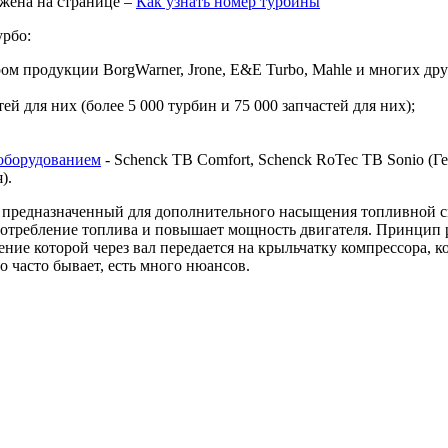
жена на странице –
Как узнать номер турбины
урбо:
 продукции BorgWarner, Jrone, E&E Turbo, Mahle и многих дру
й для них (более 5 000 турбин и 75 000 запчастей для них);
оборудованием
- Schenck TB Comfort, Schenck RoTec TB Sonio (Гер
я).
предназначенный для дополнительного насыщения топливной сме
 потребление топлива и повышает мощность двигателя. Принцип 
ие которой через вал передается на крыльчатку компрессора, ко
о часто бывает, есть много нюансов.