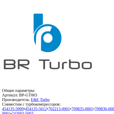
Общие параметры:
Артикул:
BP-GT003
Производитель:
E&E Turbo
Совместим с турбокомпрессоров:
454135-5009
•
454135-5012
•
702213-0001
•
709835-0001
•
709836-00
0001
•
742693-5003