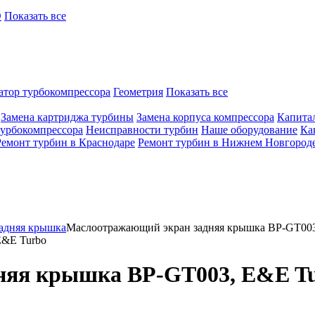
O
Показать все
атор турбокомпрессора
Геометрия
Показать все
Замена картриджа турбины
Замена корпуса компрессора
Капита
турбокомпрессора
Неисправности турбин
Наше оборудование
Ка
Ремонт турбин в Краснодаре
Ремонт турбин в Нижнем Новгород
адняя крышка
Маслоотражающий экран задняя крышка BP-GT003
E&E Turbo
няя крышка BP-GT003, E&E T