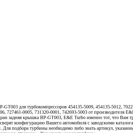
GT003 для турбокомпрессоров 454135-5009, 454135-5012, 702213
006, 727461-0005, 731320-0001, 742693-5003 от производителя E&
ран задняя крышка BP-GT003, E&E Turbo именно тот, что Вам тр
 сверят конфигурацию Вашего автомобиля с заводскими каталог
. Для подбора турбины необходимо либо знать артикул, указанн