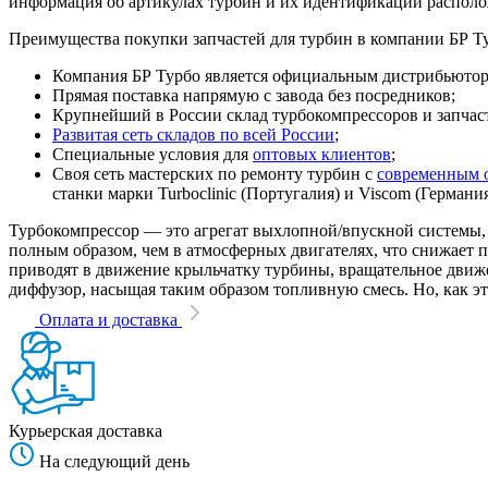
информация об артикулах турбин и их идентификации располо
Преимущества покупки запчастей для турбин в компании БР Т
Компания БР Турбо является официальным дистрибьютором
Прямая поставка напрямую с завода без посредников;
Крупнейший в России склад турбокомпрессоров и запчасте
Развитая сеть складов по всей России
;
Специальные условия для
оптовых клиентов
;
Своя сеть мастерских по ремонту турбин с
современным 
станки марки Turboclinic (Португалия) и Viscom (Германи
Турбокомпрессор — это агрегат выхлопной/впускной системы, 
полным образом, чем в атмосферных двигателях, что снижает
приводят в движение крыльчатку турбины, вращательное движен
диффузор, насыщая таким образом топливную смесь. Но, как эт
Оплата и доставка
Курьерская доставка
На следующий день