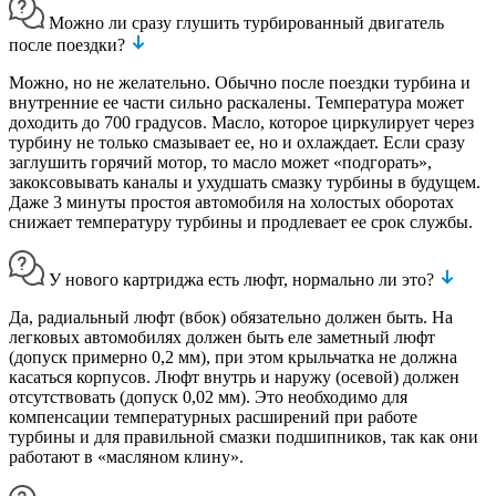
Можно ли сразу глушить турбированный двигатель
после поездки?
Можно, но не желательно. Обычно после поездки турбина и
внутренние ее части сильно раскалены. Температура может
доходить до 700 градусов. Масло, которое циркулирует через
турбину не только смазывает ее, но и охлаждает. Если сразу
заглушить горячий мотор, то масло может «подгорать»,
закоксовывать каналы и ухудшать смазку турбины в будущем.
Даже 3 минуты простоя автомобиля на холостых оборотах
снижает температуру турбины и продлевает ее срок службы.
У нового картриджа есть люфт, нормально ли это?
Да, радиальный люфт (вбок) обязательно должен быть. На
легковых автомобилях должен быть еле заметный люфт
(допуск примерно 0,2 мм), при этом крыльчатка не должна
касаться корпусов. Люфт внутрь и наружу (осевой) должен
отсутствовать (допуск 0,02 мм). Это необходимо для
компенсации температурных расширений при работе
турбины и для правильной смазки подшипников, так как они
работают в «масляном клину».