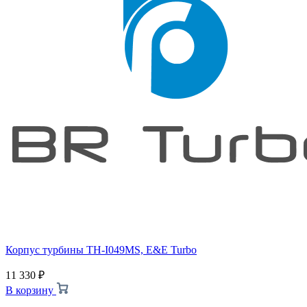
Корпус турбины TH-I049MS, E&E Turbo
11 330
₽
В корзину