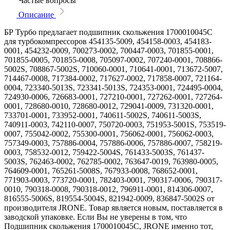
Частые вопросы
Описание
БР Турбо предлагает подшипник скольжения 1700010045C
для турбокомпрессоров 454135-5009, 454158-0003, 454183-
0001, 454232-0009, 700273-0002, 700447-0003, 701855-0001,
701855-0005, 701855-0008, 705097-0002, 707240-0001, 708866-
5002S, 708867-5002S, 710060-0001, 710641-0001, 713672-5007,
714467-0008, 717384-0002, 717627-0002, 717858-0007, 721164-
0004, 723340-5013S, 723341-5013S, 724353-0001, 724495-0004,
724930-0006, 726683-0001, 727210-0001, 727262-0001, 727264-
0001, 728680-0010, 728680-0012, 729041-0009, 731320-0001,
733701-0001, 733952-0001, 740611-5002S, 740611-5003S,
740911-0003, 742110-0007, 750720-0003, 751953-5001S, 753519-
0007, 755042-0002, 755300-0001, 756062-0001, 756062-0003,
757349-0003, 757886-0004, 757886-0006, 757886-0007, 758219-
0003, 758532-0012, 759422-5004S, 761433-5003S, 761437-
5003S, 762463-0002, 762785-0002, 763647-0019, 763980-0005,
764609-0001, 765261-5008S, 767933-0008, 768652-0001,
771903-0003, 773720-0001, 782403-0001, 790317-0006, 790317-
0010, 790318-0008, 790318-0012, 796911-0001, 814306-0007,
816555-5006S, 819554-5004S, 821942-0009, 836847-5002S от
производителя JRONE. Товар является новым, поставляется в
заводской упаковке. Если Вы не уверены в том, что
Подшипник скольжения 1700010045C, JRONE именно тот,