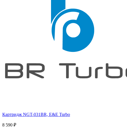
Картридж NGT-031BR, E&E Turbo
8 590
₽