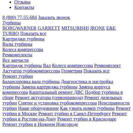
Отзывы
Контакты
8 (800) 77-55-684
Заказать звонок
Турбины
BORGWARNER
GARRETT
MITSUBISHI
JRONE
E&E
TURBO
Показать все
Картриджи турбины
Валы турбины
Колеса компрессора
Ремкомплекты
Все запчасти
Картридж турбины
Вал
Колесо компрессора
Ремкомплект
Актуатор турбокомпрессора
Геометрия
Показать все
Ремонт турбин
Балансировка вала турбины
Диагностика и настройка
турбины
Замена картриджа турбины
Замена корпуса
компрессора
Капитальный ремонт ДВС
Подбор турбины в
сборе
Ремонт актуатора (сервопривода)
Ремонт дизельных
турбин
Снятие и установка турбокомпрессора
Неисправности
турбин
Наше оборудование
Как узнать номер турбины
Ремонт
турбин в Москве
Ремонт турбин в Санкт-Петербурге
Ремонт
турбин в Ростове-на-Дону
Ремонт турбин в Краснодаре
Ремонт турбин в Нижнем Новгороде