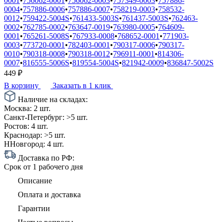
0001
•
756062-0001
•
756062-0003
•
757349-0003
•
757886-
0004
•
757886-0006
•
757886-0007
•
758219-0003
•
758532-
0012
•
759422-5004S
•
761433-5003S
•
761437-5003S
•
762463-
0002
•
762785-0002
•
763647-0019
•
763980-0005
•
764609-
0001
•
765261-5008S
•
767933-0008
•
768652-0001
•
771903-
0003
•
773720-0001
•
782403-0001
•
790317-0006
•
790317-
0010
•
790318-0008
•
790318-0012
•
796911-0001
•
814306-
0007
•
816555-5006S
•
819554-5004S
•
821942-0009
•
836847-5002S
449
₽
В корзину
Заказать в 1 клик
Наличие на складах:
Москва:
2 шт.
Санкт-Петербург:
>5 шт.
Ростов:
4 шт.
Краснодар:
>5 шт.
ННовгород:
4 шт.
Доставка по РФ:
Срок
от 1 рабочего дня
Описание
Оплата и доставка
Гарантии