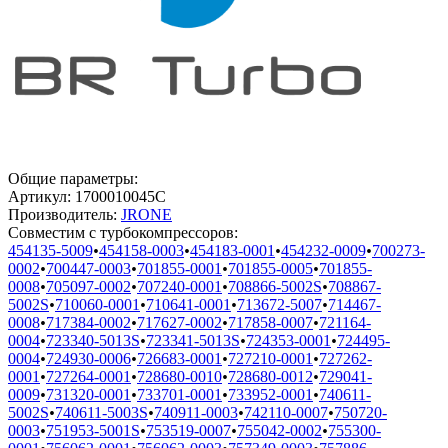
Общие параметры:
Артикул:
1700010045C
Производитель:
JRONE
Совместим с турбокомпрессоров:
454135-5009
•
454158-0003
•
454183-0001
•
454232-0009
•
700273-
0002
•
700447-0003
•
701855-0001
•
701855-0005
•
701855-
0008
•
705097-0002
•
707240-0001
•
708866-5002S
•
708867-
5002S
•
710060-0001
•
710641-0001
•
713672-5007
•
714467-
0008
•
717384-0002
•
717627-0002
•
717858-0007
•
721164-
0004
•
723340-5013S
•
723341-5013S
•
724353-0001
•
724495-
0004
•
724930-0006
•
726683-0001
•
727210-0001
•
727262-
0001
•
727264-0001
•
728680-0010
•
728680-0012
•
729041-
0009
•
731320-0001
•
733701-0001
•
733952-0001
•
740611-
5002S
•
740611-5003S
•
740911-0003
•
742110-0007
•
750720-
0003
•
751953-5001S
•
753519-0007
•
755042-0002
•
755300-