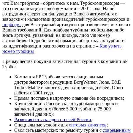
что Вам требуется - обратитесь к нам. Турбокомпрессоры —
это специализация нашей компании с 2001 года. Наши
сотрудники сверят конфигурацию Вашего автомобиля с
заводскими каталогами производителей турбокомпрессоров и
подберут
для Вас нужный артикул и производителя, исходя из
Ваших требований. Для подбора турбины необходимо либо
знать артикул, указанный на шильде, либо vin номер
автомобиля. Подробная информация об артикулах турбин и
их идентификации расположена на странице –
Как узнать
номер турбины
Преимущества покупки запчастей для турбин в компании БР
Турбо:
Компания БР Турбо является официальным
дистрибьютором продукции BorgWarner, Jrone, E&E
Turbo, Mahle и многих других производителей. Опыт
работы с 2001 года.
Прямая поставка напрямую с завода без посредников;
Крупнейший в России склад турбокомпрессоров и
запчастей для них (более 5 000 турбин и 75 000
запчастей для них);
Развитая сеть складов по всей России
;
Специальные условия для
оптовых клиентов
;
Своя сеть мастерских по ремонту турбин с
современным