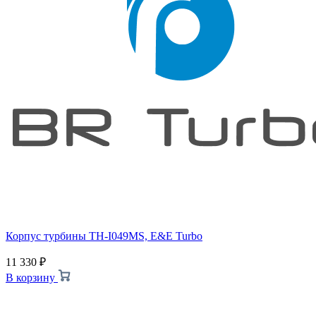
Корпус турбины TH-I049MS, E&E Turbo
11 330
₽
В корзину