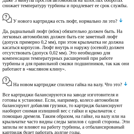
Даже 3 минуты простоя автомобиля на холостых оборотах
снижает температуру турбины и продлевает ее срок службы.
У нового картриджа есть люфт, нормально ли это?
Да, радиальный люфт (вбок) обязательно должен быть. На
легковых автомобилях должен быть еле заметный люфт
(допуск примерно 0,2 мм), при этом крыльчатка не должна
касаться корпусов. Люфт внутрь и наружу (осевой) должен
отсутствовать (допуск 0,02 мм). Это необходимо для
компенсации температурных расширений при работе
турбины и для правильной смазки подшипников, так как они
работают в «масляном клину».
На новом картридже спилена гайка на валу. Что это?
Все картриджи балансируются на заводе изготовителя и
готовы к установке. Если, например, колесо автомобиля
балансируют добавляя грузики, то картридж балансируют
наоборот снимая излишний вес с гайки и крыльчаток с
помощью дремеля. Таким образом, на гайке, на валу или на
крыльчатке часто видны следы запилов с одной стороны. Эти
запилы не влияют на работу турбины, а отбалансированый
картридж будет работать долгие годы.