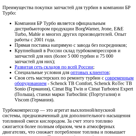
Преимущества покупки запчастей для турбин в компании БР
Турбо:
Компания БР Турбо является официальным
дистрибьютором продукции BorgWarner, Jrone, E&E
Turbo, Mahle и многих других производителей. Опыт
работы с 2001 года.
Прямая поставка напрямую с завода без посредников;
Крупнейший в России склад турбокомпрессоров и
запчастей для них (более 5 000 турбин и 75 000
запчастей для них);
Развитая сеть складов по всей России
;
Специальные условия для
оптовых клиентов
;
Своя сеть мастерских по ремонту турбин с
современным
оборудованием
- Schenck TB Comfort, Schenck RoTec TB
Sonio (Германия), Cimat Big Twin и Cimat Turbotest Expert
(Польша), станки марки Turboclinic (Португалия) и
Viscom (Германия).
Турбокомпрессор — это агрегат выхлопной/впускной
системы, предназначенный для дополнительного насыщения
топливной смеси кислородом. За счет этого топливо
сжигается более полным образом, чем в атмосферных
двигателях, что снижает потребление топлива и повышает