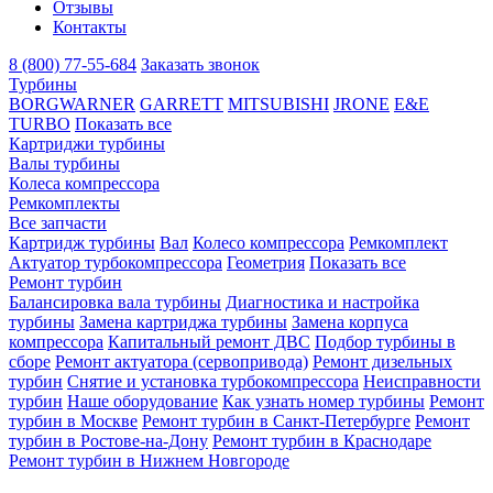
Отзывы
Контакты
8 (800) 77-55-684
Заказать звонок
Турбины
BORGWARNER
GARRETT
MITSUBISHI
JRONE
E&E
TURBO
Показать все
Картриджи турбины
Валы турбины
Колеса компрессора
Ремкомплекты
Все запчасти
Картридж турбины
Вал
Колесо компрессора
Ремкомплект
Актуатор турбокомпрессора
Геометрия
Показать все
Ремонт турбин
Балансировка вала турбины
Диагностика и настройка
турбины
Замена картриджа турбины
Замена корпуса
компрессора
Капитальный ремонт ДВС
Подбор турбины в
сборе
Ремонт актуатора (сервопривода)
Ремонт дизельных
турбин
Снятие и установка турбокомпрессора
Неисправности
турбин
Наше оборудование
Как узнать номер турбины
Ремонт
турбин в Москве
Ремонт турбин в Санкт-Петербурге
Ремонт
турбин в Ростове-на-Дону
Ремонт турбин в Краснодаре
Ремонт турбин в Нижнем Новгороде