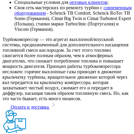
Специальные условия для
оптовых клиентов
;
Своя сеть мастерских по ремонту турбин с
современным
оборудованием
- Schenck TB Comfort, Schenck RoTec TB
Sonio (Германия), Cimat Big Twin и Cimat Turbotest Expert
(Польша), станки марки Turboclinic (Португалия) и
Viscom (Германия).
Турбокомпрессор — это агрегат выхлопной/впускной
системы, предназначенный для дополнительного насыщения
топливной смеси кислородом. За счет этого топливо
сжигается более полным образом, чем в атмосферных
двигателях, что снижает потребление топлива и повышает
мощность двигателя. Принцип работы турбокомпрессора
несложен: горячие выхлопные газы приводят в движение
крыльчатку турбины, вращательное движение которой через
вал передается на крыльчатку компрессора, которая
захватывает чистый воздух, сжимает его и передает в
диффузор, насыщая таким образом топливную смесь. Но, как
это часто бывает, есть много нюансов.
Оплата и доставка