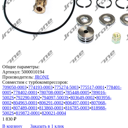
Общие параметры:
Артикул:
5000010194
Производитель:
JRONE
Совместим с турбокомпрессоров:
709050-0003
•
774193-0003
•
775274-5003
•
775517-0001
•
778401-
0005
•
778402-0001
•
780708-0005
•
785448-0005
•
789016-
5002S
•
792290-0002
•
794097-5003S
•
803649-0002
•
803956-
0002
•
804963-0001
•
806291-0002
•
806497-0001
•
807068-
0001
•
807489-0001
•
813860-0001
•
816785-0003
•
818988-
5002S
•
819872-0001
•
820021-0004
1 830
₽
В корзину
Заказать в 1 клик