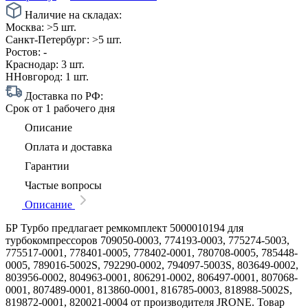
Наличие на складах:
Москва:
>5 шт.
Санкт-Петербург:
>5 шт.
Ростов:
-
Краснодар:
3 шт.
ННовгород:
1 шт.
Доставка по РФ:
Срок
от 1 рабочего дня
Описание
Оплата и доставка
Гарантии
Частые вопросы
Описание
БР Турбо предлагает ремкомплект 5000010194 для
турбокомпрессоров 709050-0003, 774193-0003, 775274-5003,
775517-0001, 778401-0005, 778402-0001, 780708-0005, 785448-
0005, 789016-5002S, 792290-0002, 794097-5003S, 803649-0002,
803956-0002, 804963-0001, 806291-0002, 806497-0001, 807068-
0001, 807489-0001, 813860-0001, 816785-0003, 818988-5002S,
819872-0001, 820021-0004 от производителя JRONE. Товар