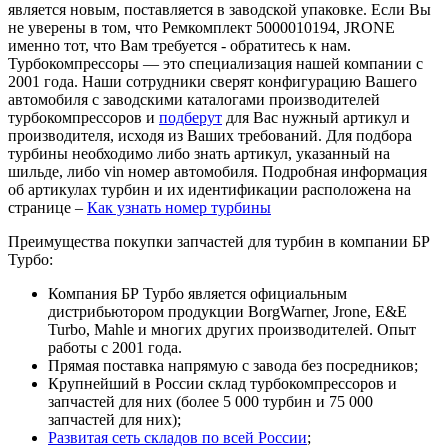
является новым, поставляется в заводской упаковке. Если Вы
не уверены в том, что Ремкомплект 5000010194, JRONE
именно тот, что Вам требуется - обратитесь к нам.
Турбокомпрессоры — это специализация нашей компании с
2001 года. Наши сотрудники сверят конфигурацию Вашего
автомобиля с заводскими каталогами производителей
турбокомпрессоров и
подберут
для Вас нужный артикул и
производителя, исходя из Ваших требований. Для подбора
турбины необходимо либо знать артикул, указанный на
шильде, либо vin номер автомобиля. Подробная информация
об артикулах турбин и их идентификации расположена на
странице –
Как узнать номер турбины
Преимущества покупки запчастей для турбин в компании БР
Турбо:
Компания БР Турбо является официальным
дистрибьютором продукции BorgWarner, Jrone, E&E
Turbo, Mahle и многих других производителей. Опыт
работы с 2001 года.
Прямая поставка напрямую с завода без посредников;
Крупнейший в России склад турбокомпрессоров и
запчастей для них (более 5 000 турбин и 75 000
запчастей для них);
Развитая сеть складов по всей России
;