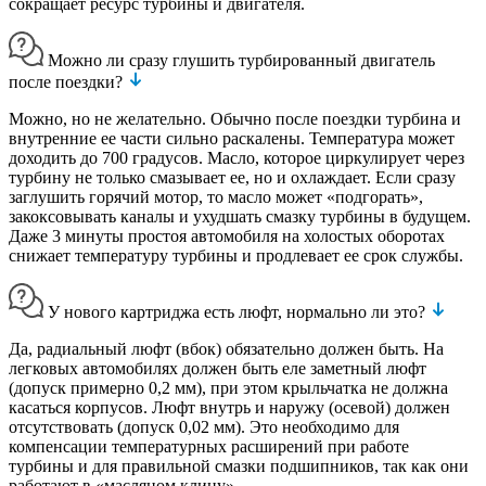
сокращает ресурс турбины и двигателя.
Можно ли сразу глушить турбированный двигатель
после поездки?
Можно, но не желательно. Обычно после поездки турбина и
внутренние ее части сильно раскалены. Температура может
доходить до 700 градусов. Масло, которое циркулирует через
турбину не только смазывает ее, но и охлаждает. Если сразу
заглушить горячий мотор, то масло может «подгорать»,
закоксовывать каналы и ухудшать смазку турбины в будущем.
Даже 3 минуты простоя автомобиля на холостых оборотах
снижает температуру турбины и продлевает ее срок службы.
У нового картриджа есть люфт, нормально ли это?
Да, радиальный люфт (вбок) обязательно должен быть. На
легковых автомобилях должен быть еле заметный люфт
(допуск примерно 0,2 мм), при этом крыльчатка не должна
касаться корпусов. Люфт внутрь и наружу (осевой) должен
отсутствовать (допуск 0,02 мм). Это необходимо для
компенсации температурных расширений при работе
турбины и для правильной смазки подшипников, так как они
работают в «масляном клину».