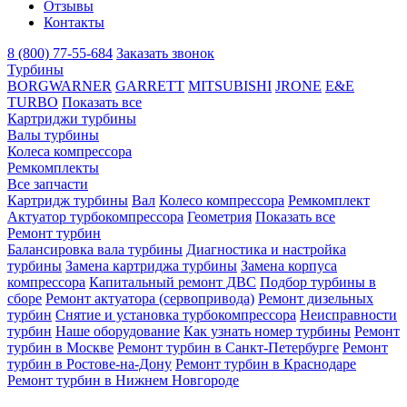
Отзывы
Контакты
8 (800) 77-55-684
Заказать звонок
Турбины
BORGWARNER
GARRETT
MITSUBISHI
JRONE
E&E
TURBO
Показать все
Картриджи турбины
Валы турбины
Колеса компрессора
Ремкомплекты
Все запчасти
Картридж турбины
Вал
Колесо компрессора
Ремкомплект
Актуатор турбокомпрессора
Геометрия
Показать все
Ремонт турбин
Балансировка вала турбины
Диагностика и настройка
турбины
Замена картриджа турбины
Замена корпуса
компрессора
Капитальный ремонт ДВС
Подбор турбины в
сборе
Ремонт актуатора (сервопривода)
Ремонт дизельных
турбин
Снятие и установка турбокомпрессора
Неисправности
турбин
Наше оборудование
Как узнать номер турбины
Ремонт
турбин в Москве
Ремонт турбин в Санкт-Петербурге
Ремонт
турбин в Ростове-на-Дону
Ремонт турбин в Краснодаре
Ремонт турбин в Нижнем Новгороде