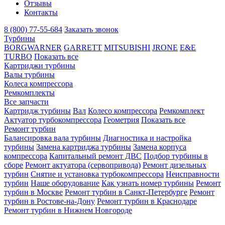
Отзывы
Контакты
8 (800) 77-55-684
Заказать звонок
Турбины
BORGWARNER
GARRETT
MITSUBISHI
JRONE
E&E
TURBO
Показать все
Картриджи турбины
Валы турбины
Колеса компрессора
Ремкомплекты
Все запчасти
Картридж турбины
Вал
Колесо компрессора
Ремкомплект
Актуатор турбокомпрессора
Геометрия
Показать все
Ремонт турбин
Балансировка вала турбины
Диагностика и настройка
турбины
Замена картриджа турбины
Замена корпуса
компрессора
Капитальный ремонт ДВС
Подбор турбины в
сборе
Ремонт актуатора (сервопривода)
Ремонт дизельных
турбин
Снятие и установка турбокомпрессора
Неисправности
турбин
Наше оборудование
Как узнать номер турбины
Ремонт
турбин в Москве
Ремонт турбин в Санкт-Петербурге
Ремонт
турбин в Ростове-на-Дону
Ремонт турбин в Краснодаре
Ремонт турбин в Нижнем Новгороде