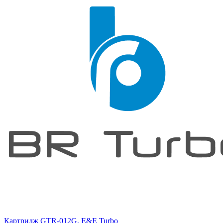
Картридж GTR-012G, E&E Turbo