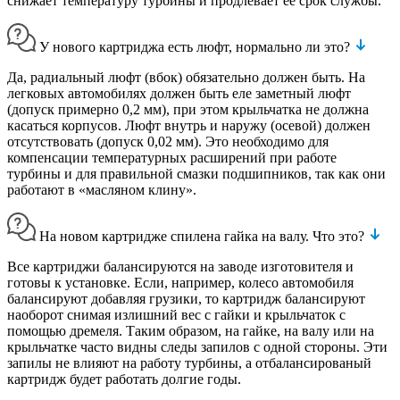
снижает температуру турбины и продлевает ее срок службы.
У нового картриджа есть люфт, нормально ли это?
Да, радиальный люфт (вбок) обязательно должен быть. На
легковых автомобилях должен быть еле заметный люфт
(допуск примерно 0,2 мм), при этом крыльчатка не должна
касаться корпусов. Люфт внутрь и наружу (осевой) должен
отсутствовать (допуск 0,02 мм). Это необходимо для
компенсации температурных расширений при работе
турбины и для правильной смазки подшипников, так как они
работают в «масляном клину».
На новом картридже спилена гайка на валу. Что это?
Все картриджи балансируются на заводе изготовителя и
готовы к установке. Если, например, колесо автомобиля
балансируют добавляя грузики, то картридж балансируют
наоборот снимая излишний вес с гайки и крыльчаток с
помощью дремеля. Таким образом, на гайке, на валу или на
крыльчатке часто видны следы запилов с одной стороны. Эти
запилы не влияют на работу турбины, а отбалансированый
картридж будет работать долгие годы.