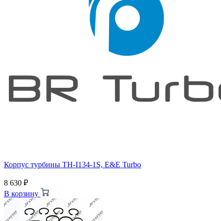
Корпус турбины TH-I134-1S, E&E Turbo
8 630
₽
В корзину