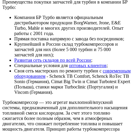
Преимущества покупки запчастей для турбин в компании БР
Турбо:
Компания БР Турбо является официальным
дистрибьютором продукции BorgWarner, Jrone, E&E
Turbo, Mahle и многих других производителей. Опыт
работы с 2001 года.
Прямая поставка напрямую с завода без посредников;
Крупнейший в России склад турбокомпрессоров и
запчастей для них (более 5 000 турбин и 75 000
запчастей для них);
Развитая сеть складов по всей России
;
Специальные условия для
оптовых клиентов
;
Своя сеть мастерских по ремонту турбин с
современным
оборудованием
- Schenck TB Comfort, Schenck RoTec TB
Sonio (Германия), Cimat Big Twin и Cimat Turbotest Expert
(Польша), станки марки Turboclinic (Португалия) и
Viscom (Германия).
Турбокомпрессор — это агрегат выхлопной/впускной
системы, предназначенный для дополнительного насыщения
топливной смеси кислородом. За счет этого топливо
сжигается более полным образом, чем в атмосферных
двигателях, что снижает потребление топлива и повышает
мощность двигателя. Принцип работы турбокомпрессора