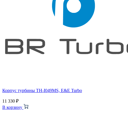
Корпус турбины TH-I049MS, E&E Turbo
11 330
₽
В корзину