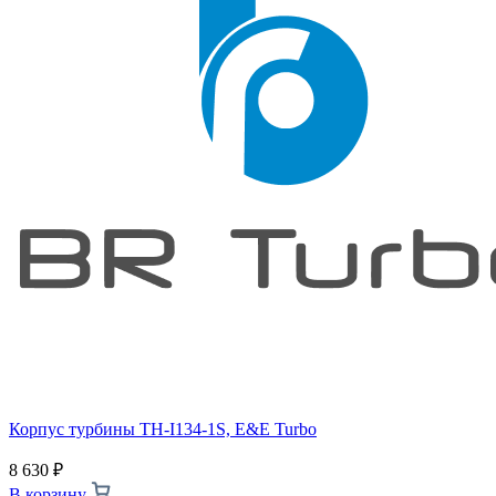
Корпус турбины TH-I134-1S, E&E Turbo
8 630
₽
В корзину