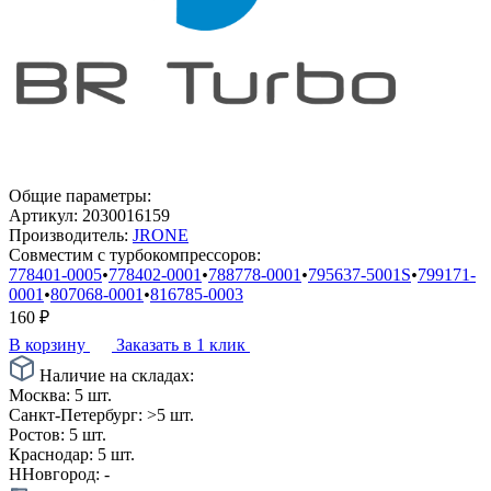
Общие параметры:
Артикул:
2030016159
Производитель:
JRONE
Совместим с турбокомпрессоров:
778401-0005
•
778402-0001
•
788778-0001
•
795637-5001S
•
799171-
0001
•
807068-0001
•
816785-0003
160
₽
В корзину
Заказать в 1 клик
Наличие на складах:
Москва:
5 шт.
Санкт-Петербург:
>5 шт.
Ростов:
5 шт.
Краснодар:
5 шт.
ННовгород:
-