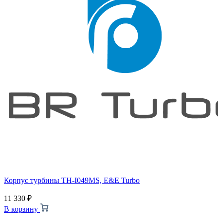
Корпус турбины TH-I049MS, E&E Turbo
11 330
₽
В корзину