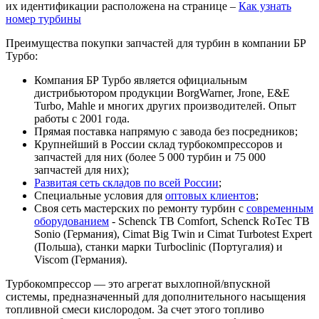
их идентификации расположена на странице –
Как узнать
номер турбины
Преимущества покупки запчастей для турбин в компании БР
Турбо:
Компания БР Турбо является официальным
дистрибьютором продукции BorgWarner, Jrone, E&E
Turbo, Mahle и многих других производителей. Опыт
работы с 2001 года.
Прямая поставка напрямую с завода без посредников;
Крупнейший в России склад турбокомпрессоров и
запчастей для них (более 5 000 турбин и 75 000
запчастей для них);
Развитая сеть складов по всей России
;
Специальные условия для
оптовых клиентов
;
Своя сеть мастерских по ремонту турбин с
современным
оборудованием
- Schenck TB Comfort, Schenck RoTec TB
Sonio (Германия), Cimat Big Twin и Cimat Turbotest Expert
(Польша), станки марки Turboclinic (Португалия) и
Viscom (Германия).
Турбокомпрессор — это агрегат выхлопной/впускной
системы, предназначенный для дополнительного насыщения
топливной смеси кислородом. За счет этого топливо