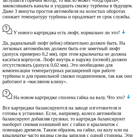
заглушить горячий мотор, то масло может «подгорать»,
закоксовывать каналы и ухудшать смазку турбины в будущем.
Даже 3 минуты простоя автомобиля на холостых оборотах
снижает температуру турбины и продлевает ее срок службы.
У нового картриджа есть люфт, нормально ли это?
Да, радиальный люфт (вбок) обязательно должен быть. На
легковых автомобилях должен быть еле заметный люфт
(допуск примерно 0,2 мм), при этом крыльчатка не должна
касаться корпусов. Люфт внутрь и наружу (осевой) должен
отсутствовать (допуск 0,02 мм). Это необходимо для
компенсации температурных расширений при работе
турбины и для правильной смазки подшипников, так как они
работают в «масляном клину».
На новом картридже спилена гайка на валу. Что это?
Все картриджи балансируются на заводе изготовителя и
готовы к установке. Если, например, колесо автомобиля
балансируют добавляя грузики, то картридж балансируют
наоборот снимая излишний вес с гайки и крыльчаток с
помощью дремеля. Таким образом, на гайке, на валу или на
крыльчатке часто видны следы запилов с одной стороны. Эти