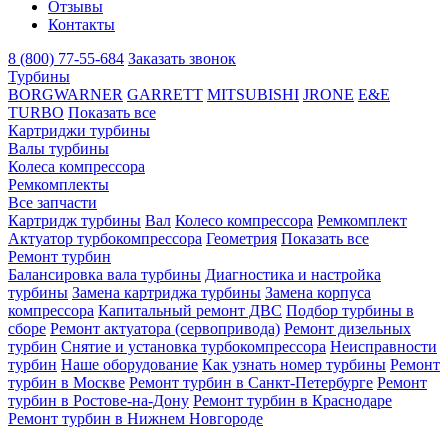
Отзывы
Контакты
8 (800) 77-55-684
Заказать звонок
Турбины
BORGWARNER
GARRETT
MITSUBISHI
JRONE
E&E
TURBO
Показать все
Картриджи турбины
Валы турбины
Колеса компрессора
Ремкомплекты
Все запчасти
Картридж турбины
Вал
Колесо компрессора
Ремкомплект
Актуатор турбокомпрессора
Геометрия
Показать все
Ремонт турбин
Балансировка вала турбины
Диагностика и настройка
турбины
Замена картриджа турбины
Замена корпуса
компрессора
Капитальный ремонт ДВС
Подбор турбины в
сборе
Ремонт актуатора (сервопривода)
Ремонт дизельных
турбин
Снятие и установка турбокомпрессора
Неисправности
турбин
Наше оборудование
Как узнать номер турбины
Ремонт
турбин в Москве
Ремонт турбин в Санкт-Петербурге
Ремонт
турбин в Ростове-на-Дону
Ремонт турбин в Краснодаре
Ремонт турбин в Нижнем Новгороде