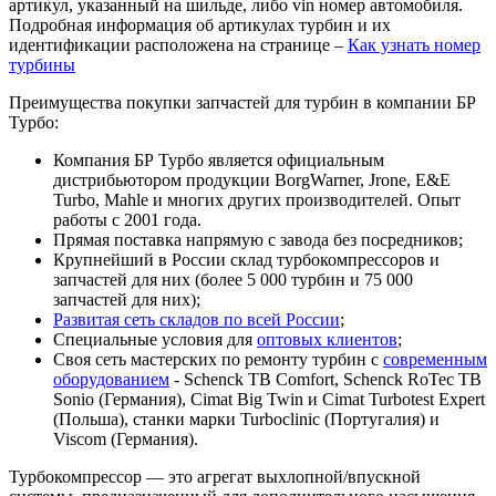
артикул, указанный на шильде, либо vin номер автомобиля.
Подробная информация об артикулах турбин и их
идентификации расположена на странице –
Как узнать номер
турбины
Преимущества покупки запчастей для турбин в компании БР
Турбо:
Компания БР Турбо является официальным
дистрибьютором продукции BorgWarner, Jrone, E&E
Turbo, Mahle и многих других производителей. Опыт
работы с 2001 года.
Прямая поставка напрямую с завода без посредников;
Крупнейший в России склад турбокомпрессоров и
запчастей для них (более 5 000 турбин и 75 000
запчастей для них);
Развитая сеть складов по всей России
;
Специальные условия для
оптовых клиентов
;
Своя сеть мастерских по ремонту турбин с
современным
оборудованием
- Schenck TB Comfort, Schenck RoTec TB
Sonio (Германия), Cimat Big Twin и Cimat Turbotest Expert
(Польша), станки марки Turboclinic (Португалия) и
Viscom (Германия).
Турбокомпрессор — это агрегат выхлопной/впускной