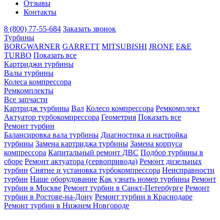
Отзывы
Контакты
8 (800) 77-55-684
Заказать звонок
Турбины
BORGWARNER
GARRETT
MITSUBISHI
JRONE
E&E
TURBO
Показать все
Картриджи турбины
Валы турбины
Колеса компрессора
Ремкомплекты
Все запчасти
Картридж турбины
Вал
Колесо компрессора
Ремкомплект
Актуатор турбокомпрессора
Геометрия
Показать все
Ремонт турбин
Балансировка вала турбины
Диагностика и настройка
турбины
Замена картриджа турбины
Замена корпуса
компрессора
Капитальный ремонт ДВС
Подбор турбины в
сборе
Ремонт актуатора (сервопривода)
Ремонт дизельных
турбин
Снятие и установка турбокомпрессора
Неисправности
турбин
Наше оборудование
Как узнать номер турбины
Ремонт
турбин в Москве
Ремонт турбин в Санкт-Петербурге
Ремонт
турбин в Ростове-на-Дону
Ремонт турбин в Краснодаре
Ремонт турбин в Нижнем Новгороде