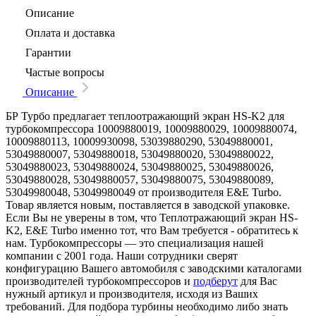
Описание
Оплата и доставка
Гарантии
Частые вопросы
Описание
БР Турбо предлагает теплоотражающий экран HS-K2 для
турбокомпрессора 10009880019, 10009880029, 10009880074,
10009880113, 10009930098, 53039880290, 53049880001,
53049880007, 53049880018, 53049880020, 53049880022,
53049880023, 53049880024, 53049880025, 53049880026,
53049880028, 53049880057, 53049880075, 53049880089,
53049980048, 53049980049 от производителя E&E Turbo.
Товар является новым, поставляется в заводской упаковке.
Если Вы не уверены в том, что Теплотражающий экран HS-
K2, E&E Turbo именно тот, что Вам требуется - обратитесь к
нам. Турбокомпрессоры — это специализация нашей
компании с 2001 года. Наши сотрудники сверят
конфигурацию Вашего автомобиля с заводскими каталогами
производителей турбокомпрессоров и
подберут
для Вас
нужный артикул и производителя, исходя из Ваших
требований. Для подбора турбины необходимо либо знать