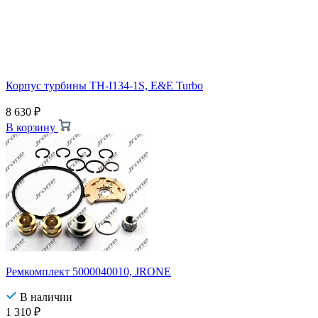
Корпус турбины TH-I134-1S, E&E Turbo
8 630
₽
В корзину
Ремкомплект 5000040010, JRONE
В наличии
1 310
₽