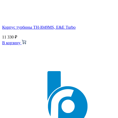
Корпус турбины TH-I049MS, E&E Turbo
11 330
₽
В корзину