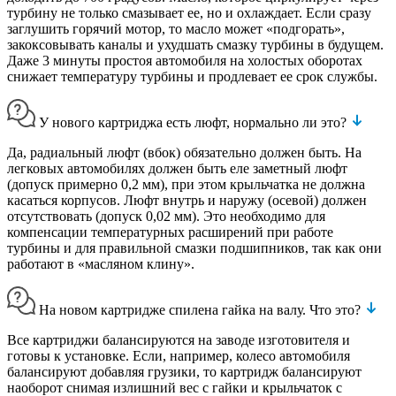
турбину не только смазывает ее, но и охлаждает. Если сразу
заглушить горячий мотор, то масло может «подгорать»,
закоксовывать каналы и ухудшать смазку турбины в будущем.
Даже 3 минуты простоя автомобиля на холостых оборотах
снижает температуру турбины и продлевает ее срок службы.
У нового картриджа есть люфт, нормально ли это?
Да, радиальный люфт (вбок) обязательно должен быть. На
легковых автомобилях должен быть еле заметный люфт
(допуск примерно 0,2 мм), при этом крыльчатка не должна
касаться корпусов. Люфт внутрь и наружу (осевой) должен
отсутствовать (допуск 0,02 мм). Это необходимо для
компенсации температурных расширений при работе
турбины и для правильной смазки подшипников, так как они
работают в «масляном клину».
На новом картридже спилена гайка на валу. Что это?
Все картриджи балансируются на заводе изготовителя и
готовы к установке. Если, например, колесо автомобиля
балансируют добавляя грузики, то картридж балансируют
наоборот снимая излишний вес с гайки и крыльчаток с