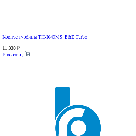
Корпус турбины TH-I049MS, E&E Turbo
11 330
₽
В корзину