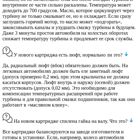
внутренние ее части сильно раскалены. Температура может
доходить до 700 градусов. Масло, которое циркулирует через
турбину не только смазывает ее, но и охлаждает. Если сразу
заглушить горячий мотор, то масло может «подгорать»,
закоксовывать каналы и ухудшать смазку турбины в будущем.
Даже 3 минуты простоя автомобиля на холостых оборотах
снижает температуру турбины и продлевает ее срок службы.
У нового картриджа есть люфт, нормально ли это?
Да, радиальный люфт (вбок) обязательно должен быть. На
легковых автомобилях должен быть еле заметный люфт
(допуск примерно 0,2 мм), при этом крыльчатка не должна
касаться корпусов. Люфт внутрь и наружу (осевой) должен
отсутствовать (допуск 0,02 мм). Это необходимо для
компенсации температурных расширений при работе
турбины и для правильной смазки подшипников, так как они
работают в «масляном клину».
На новом картридже спилена гайка на валу. Что это?
Все картриджи балансируются на заводе изготовителя и
готовы к установке. Если, например, колесо автомобиля