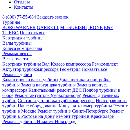
Отзывы
Контакты
8 (800) 77-55-684
Заказать звонок
Турбины
BORGWARNER
GARRETT
MITSUBISHI
JRONE
E&E
TURBO
Показать все
Картриджи турбины
Валы турбины
Колеса компрессора
Ремкомплекты
Все запчасти
Картридж турбины
Вал
Колесо компрессора
Ремкомплект
Актуатор турбокомпрессора
Геометрия
Показать все
Ремонт турбин
Балансировка вала турбины
Диагностика и настройка
турбины
Замена картриджа турбины
Замена корпуса
компрессора
Капитальный ремонт ДВС
Подбор турбины в
сборе
Ремонт актуатора (сервопривода)
Ремонт дизельных
турбин
Снятие и установка турбокомпрессора
Неисправности
турбин
Наше оборудование
Как узнать номер турбины
Ремонт
турбин в Москве
Ремонт турбин в Санкт-Петербурге
Ремонт
турбин в Ростове-на-Дону
Ремонт турбин в Краснодаре
Ремонт турбин в Нижнем Новгороде