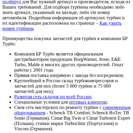
подберут
для Вас нужный артикул и производителя, исходя из
Ваших требований. Для подбора турбины необходимо либо
знать артикул, указанный на шильде, либо vin номер
автомобиля. Подробная информация об артикулах турбин и
их идентификации расположена на странице –
Как узнать
номер турбины
Преимущества покупки запчастей для турбин в компании БР
Турбо:
Компания БР Турбо является официальным
дистрибьютором продукции BorgWarner, Jrone, E&E
Turbo, Mahle и многих других производителей. Опыт
работы с 2001 года.
Прямая поставка напрямую с завода без посредников;
Крупнейший в России склад турбокомпрессоров и
запчастей для них (более 5 000 турбин и 75 000
запчастей для них);
Развитая сеть складов по всей России
;
Специальные условия для
оптовых клиентов
;
Своя сеть мастерских по ремонту турбин с
современным
оборудованием
- Schenck TB Comfort, Schenck RoTec TB
Sonio (Германия), Cimat Big Twin и Cimat Turbotest Expert
(Польша), станки марки Turboclinic (Португалия) и
Viscom (Германия).