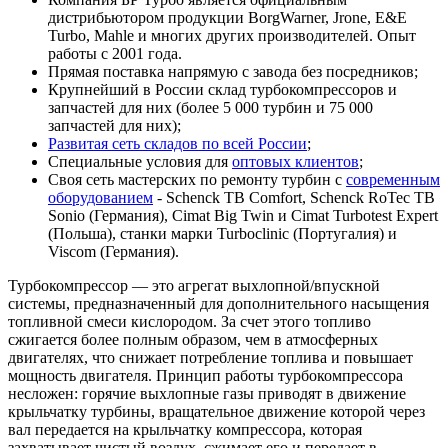
дистрибьютором продукции BorgWarner, Jrone, E&E
Turbo, Mahle и многих других производителей. Опыт
работы с 2001 года.
Прямая поставка напрямую с завода без посредников;
Крупнейший в России склад турбокомпрессоров и
запчастей для них (более 5 000 турбин и 75 000
запчастей для них);
Развитая сеть складов по всей России
;
Специальные условия для
оптовых клиентов
;
Своя сеть мастерских по ремонту турбин с
современным
оборудованием
- Schenck TB Comfort, Schenck RoTec TB
Sonio (Германия), Cimat Big Twin и Cimat Turbotest Expert
(Польша), станки марки Turboclinic (Португалия) и
Viscom (Германия).
Турбокомпрессор — это агрегат выхлопной/впускной
системы, предназначенный для дополнительного насыщения
топливной смеси кислородом. За счет этого топливо
сжигается более полным образом, чем в атмосферных
двигателях, что снижает потребление топлива и повышает
мощность двигателя. Принцип работы турбокомпрессора
несложен: горячие выхлопные газы приводят в движение
крыльчатку турбины, вращательное движение которой через
вал передается на крыльчатку компрессора, которая
захватывает чистый воздух, сжимает его и передает в