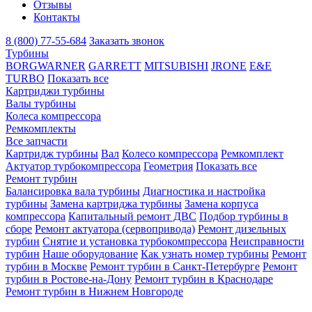
Отзывы
Контакты
8 (800) 77-55-684
Заказать звонок
Турбины
BORGWARNER
GARRETT
MITSUBISHI
JRONE
E&E
TURBO
Показать все
Картриджи турбины
Валы турбины
Колеса компрессора
Ремкомплекты
Все запчасти
Картридж турбины
Вал
Колесо компрессора
Ремкомплект
Актуатор турбокомпрессора
Геометрия
Показать все
Ремонт турбин
Балансировка вала турбины
Диагностика и настройка
турбины
Замена картриджа турбины
Замена корпуса
компрессора
Капитальный ремонт ДВС
Подбор турбины в
сборе
Ремонт актуатора (сервопривода)
Ремонт дизельных
турбин
Снятие и установка турбокомпрессора
Неисправности
турбин
Наше оборудование
Как узнать номер турбины
Ремонт
турбин в Москве
Ремонт турбин в Санкт-Петербурге
Ремонт
турбин в Ростове-на-Дону
Ремонт турбин в Краснодаре
Ремонт турбин в Нижнем Новгороде