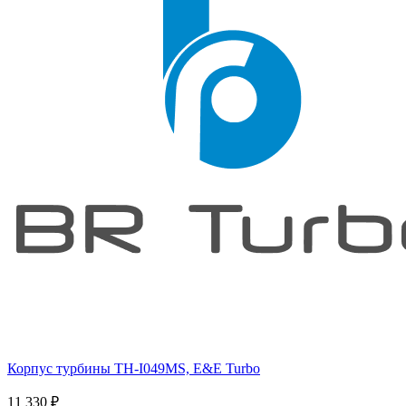
Корпус турбины TH-I049MS, E&E Turbo
11 330
₽