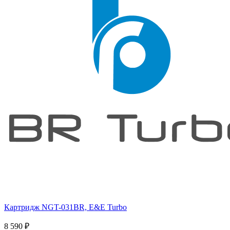
Картридж NGT-031BR, E&E Turbo
8 590
₽