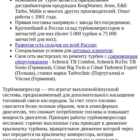
дистрибьютором продукции BorgWarner, Jrone, E&E
Turbo, Mahle и многих других производителей. Опыт
работы с 2001 года.
Прямая поставка напрямую с завода без посредников;
Крупнейший в России склад турбокомпрессоров и
запчастей для них (более 5 000 турбин и 75 000
запчастей для них);
Развитая сеть складов по всей России
;
Специальные условия для
оптовых клиентов
;
Своя сеть мастерских по ремонту турбин с
современным
оборудованием
- Schenck TB Comfort, Schenck RoTec TB
Sonio (Германия), Cimat Big Twin и Cimat Turbotest Expert
(Польша), станки марки Turboclinic (Португалия) и
Viscom (Германия).
Турбокомпрессор — это агрегат выхлопной/впускной
системы, предназначенный для дополнительного насыщения
топливной смеси кислородом. За счет этого топливо
сжигается более полным образом, чем в атмосферных
двигателях, что снижает потребление топлива и повышает
мощность двигателя. Принцип работы турбокомпрессора
несложен: горячие выхлопные газы приводят в движение
крыльчатку турбины, вращательное движение которой через
вал передается на крыльчатку компрессора, которая
захватывает чистый воздух, сжимает его и передает в