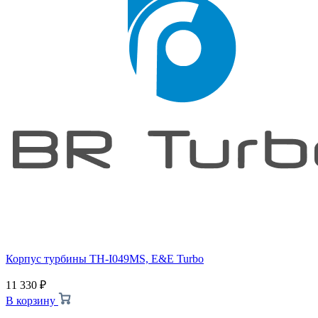
Корпус турбины TH-I049MS, E&E Turbo
11 330
₽
В корзину