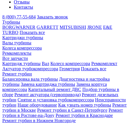
Отзывы
Контакты
8 (800) 77-55-684
Заказать звонок
Турбины
BORGWARNER
GARRETT
MITSUBISHI
JRONE
E&E
TURBO
Показать все
Картриджи турбины
Валы турбины
Колеса компрессора
Ремкомплекты
Все запчасти
Картридж турбины
Вал
Колесо компрессора
Ремкомплект
Актуатор турбокомпрессора
Геометрия
Показать все
Ремонт турбин
Балансировка вала турбины
Диагностика и настройка
турбины
Замена картриджа турбины
Замена корпуса
компрессора
Капитальный ремонт ДВС
Подбор турбины в
сборе
Ремонт актуатора (сервопривода)
Ремонт дизельных
турбин
Снятие и установка турбокомпрессора
Неисправности
турбин
Наше оборудование
Как узнать номер турбины
Ремонт
турбин в Москве
Ремонт турбин в Санкт-Петербурге
Ремонт
турбин в Ростове-на-Дону
Ремонт турбин в Краснодаре
Ремонт турбин в Нижнем Новгороде