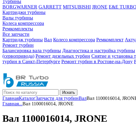
Турбины
BORGWARNER
GARRETT
MITSUBISHI
JRONE
E&E TURB
Картриджи турбины
Валы турбины
Колеса компрессора
Ремкомплекты
Все запчасти
Картридж турбины
Вал
Колесо компрессора
Ремкомплект
Акту
Ремонт турбин
Балансировка вала турбины
Диагностика и настройка турбины
(сервопривода)
Ремонт дизельных турбин
Снятие и установка 
турбин в Санкт-Петербурге
Ремонт турбин в Ростове-на-Дону
Искать
Главная
Каталог
Запчасти для турбин
Вал
Вал 1100016014, JRON
Главная
...
Вал 1100016014, JRONE
Вал 1100016014, JRONE