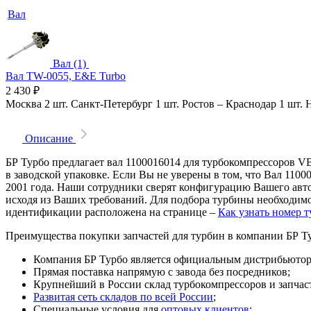
Вал
Вал (1)
Вал TW-0055, E&E Turbo
2 430
₽
Москва
2 шт.
Санкт-Петербург
1 шт.
Ростов
–
Краснодар
1 шт.
Описание
БР Турбо предлагает вал 1100016014 для турбокомпрессоров 
в заводской упаковке. Если Вы не уверены в том, что Вал 110
2001 года. Наши сотрудники сверят конфигурацию Вашего авт
исходя из Ваших требований. Для подбора турбины необходимо
идентификации расположена на странице –
Как узнать номер 
Преимущества покупки запчастей для турбин в компании БР Т
Компания БР Турбо является официальным дистрибьютором
Прямая поставка напрямую с завода без посредников;
Крупнейший в России склад турбокомпрессоров и запчасте
Развитая сеть складов по всей России
;
Специальные условия для
оптовых клиентов
;