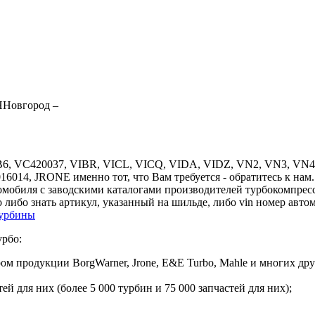
ННовгород
–
VB6, VC420037, VIBR, VICL, VICQ, VIDA, VIDZ, VN2, VN3, VN4 
0016014, JRONE именно тот, что Вам требуется - обратитесь к н
омобиля с заводскими каталогами производителей турбокомпрес
 либо знать артикул, указанный на шильде, либо vin номер авто
турбины
урбо:
 продукции BorgWarner, Jrone, E&E Turbo, Mahle и многих дру
й для них (более 5 000 турбин и 75 000 запчастей для них);