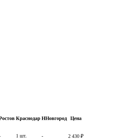
Ростов
Краснодар
ННовгород
Цена
-
1 шт.
-
2 430
₽