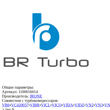
Общие параметры:
Артикул:
1100016014
Производитель:
JRONE
Совместим с турбокомпрессоров:
VB6
•
VC420037
•
VIBR
•
VICL
•
VICQ
•
VIDA
•
VIDZ
•
VN2
•
VN3
•
VN