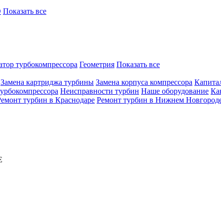
O
Показать все
атор турбокомпрессора
Геометрия
Показать все
Замена картриджа турбины
Замена корпуса компрессора
Капита
турбокомпрессора
Неисправности турбин
Наше оборудование
Ка
Ремонт турбин в Краснодаре
Ремонт турбин в Нижнем Новгород
E