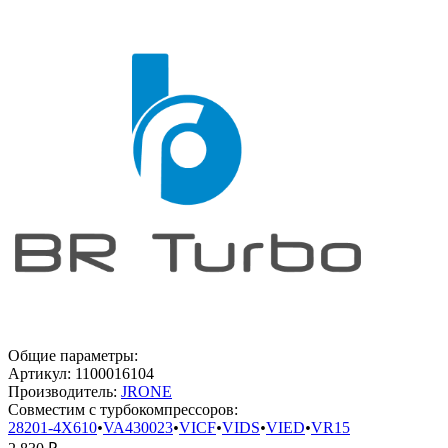
Общие параметры:
Артикул:
1100016104
Производитель:
JRONE
Совместим с турбокомпрессоров:
28201-4X610
•
VA430023
•
VICF
•
VIDS
•
VIED
•
VR15