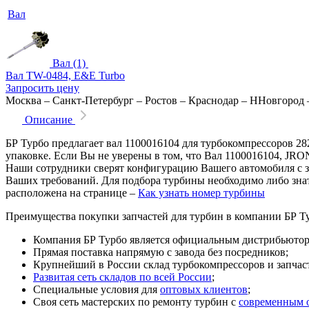
Вал
Вал (1)
Вал TW-0484, E&E Turbo
Запросить цену
Москва
–
Санкт-Петербург
–
Ростов
–
Краснодар
–
ННовгород
Описание
БР Турбо предлагает вал 1100016104 для турбокомпрессоров 2
упаковке. Если Вы не уверены в том, что Вал 1100016104, JRO
Наши сотрудники сверят конфигурацию Вашего автомобиля с 
Ваших требований. Для подбора турбины необходимо либо знат
расположена на странице –
Как узнать номер турбины
Преимущества покупки запчастей для турбин в компании БР Т
Компания БР Турбо является официальным дистрибьютором
Прямая поставка напрямую с завода без посредников;
Крупнейший в России склад турбокомпрессоров и запчасте
Развитая сеть складов по всей России
;
Специальные условия для
оптовых клиентов
;
Своя сеть мастерских по ремонту турбин с
современным 