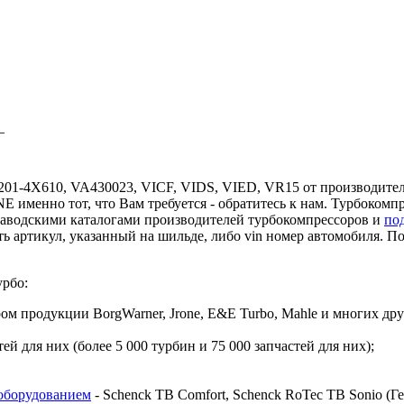
–
8201-4X610, VA430023, VICF, VIDS, VIED, VR15 от производител
NE именно тот, что Вам требуется - обратитесь к нам. Турбоком
заводскими каталогами производителей турбокомпрессоров и
по
ь артикул, указанный на шильде, либо vin номер автомобиля. 
урбо:
 продукции BorgWarner, Jrone, E&E Turbo, Mahle и многих дру
й для них (более 5 000 турбин и 75 000 запчастей для них);
оборудованием
- Schenck TB Comfort, Schenck RoTec TB Sonio (Гер