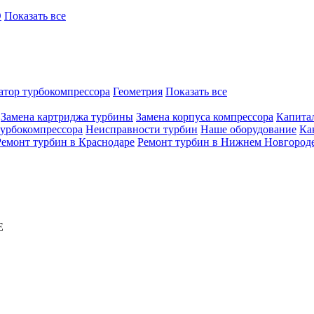
O
Показать все
атор турбокомпрессора
Геометрия
Показать все
Замена картриджа турбины
Замена корпуса компрессора
Капита
турбокомпрессора
Неисправности турбин
Наше оборудование
Ка
Ремонт турбин в Краснодаре
Ремонт турбин в Нижнем Новгород
E