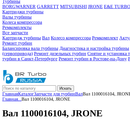
Турбины
BORGWARNER
GARRETT
MITSUBISHI
JRONE
E&E TURB
Картриджи турбины
Валы турбины
Колеса компрессора
Ремкомплекты
Все запчасти
Картридж турбины
Вал
Колесо компрессора
Ремкомплект
Акту
Ремонт турбин
Балансировка вала турбины
Диагностика и настройка турбины
(сервопривода)
Ремонт дизельных турбин
Снятие и установка 
турбин в Санкт-Петербурге
Ремонт турбин в Ростове-на-Дону
Искать
Главная
Каталог
Запчасти для турбин
Вал
Вал 1100016104, JRON
Главная
...
Вал 1100016104, JRONE
Вал 1100016104, JRONE