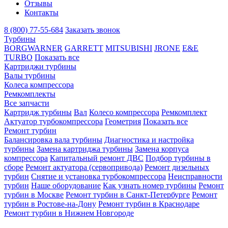
Отзывы
Контакты
8 (800) 77-55-684
Заказать звонок
Турбины
BORGWARNER
GARRETT
MITSUBISHI
JRONE
E&E
TURBO
Показать все
Картриджи турбины
Валы турбины
Колеса компрессора
Ремкомплекты
Все запчасти
Картридж турбины
Вал
Колесо компрессора
Ремкомплект
Актуатор турбокомпрессора
Геометрия
Показать все
Ремонт турбин
Балансировка вала турбины
Диагностика и настройка
турбины
Замена картриджа турбины
Замена корпуса
компрессора
Капитальный ремонт ДВС
Подбор турбины в
сборе
Ремонт актуатора (сервопривода)
Ремонт дизельных
турбин
Снятие и установка турбокомпрессора
Неисправности
турбин
Наше оборудование
Как узнать номер турбины
Ремонт
турбин в Москве
Ремонт турбин в Санкт-Петербурге
Ремонт
турбин в Ростове-на-Дону
Ремонт турбин в Краснодаре
Ремонт турбин в Нижнем Новгороде