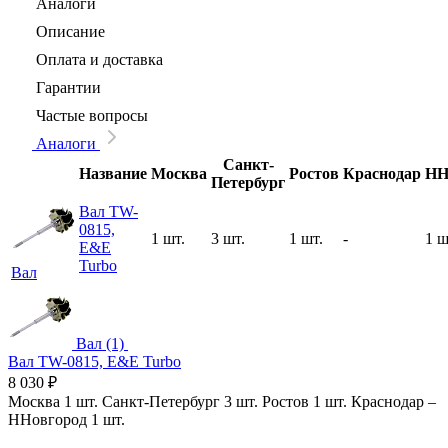
Аналоги
Описание
Оплата и доставка
Гарантии
Частые вопросы
Аналоги
Санкт-
Название
Москва
Ростов
Краснодар
НН
Петербург
Вал TW-
0815,
1 шт.
3 шт.
1 шт.
-
1 ш
E&E
Turbo
Вал
Вал (1)
Вал TW-0815, E&E Turbo
8 030
₽
Москва
1 шт.
Санкт-Петербург
3 шт.
Ростов
1 шт.
Краснодар
–
ННовгород
1 шт.