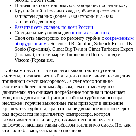
Прямая поставка напрямую с завода без посредников;
Крупнейший в России склад турбокомпрессоров и
запчастей для них (более 5 000 турбин и 75 000
запчастей для них);
Развитая сеть складов по всей России
;
Специальные условия для
оптовых клиентов
;
Своя сеть мастерских по ремонту турбин с
современным
оборудованием
- Schenck TB Comfort, Schenck RoTec TB
Sonio (Германия), Cimat Big Twin и Cimat Turbotest Expert
(Польша), станки марки Turboclinic (Португалия) и
Viscom (Германия).
Турбокомпрессор — это агрегат выхлопной/впускной
системы, предназначенный для дополнительного насыщения
топливной смеси кислородом. За счет этого топливо
сжигается более полным образом, чем в атмосферных
двигателях, что снижает потребление топлива и повышает
мощность двигателя. Принцип работы турбокомпрессора
несложен: горячие выхлопные газы приводят в движение
крыльчатку турбины, вращательное движение которой через
вал передается на крыльчатку компрессора, которая
захватывает чистый воздух, сжимает его и передает в
диффузор, насыщая таким образом топливную смесь. Но, как
это часто бывает, есть много нюансов.