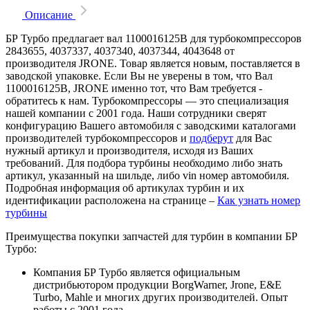
Описание
БР Турбо предлагает вал 1100016125B для турбокомпрессоров
2843655, 4037337, 4037340, 4037344, 4043648 от
производителя JRONE. Товар является новым, поставляется в
заводской упаковке. Если Вы не уверены в том, что Вал
1100016125B, JRONE именно тот, что Вам требуется -
обратитесь к нам. Турбокомпрессоры — это специализация
нашей компании с 2001 года. Наши сотрудники сверят
конфигурацию Вашего автомобиля с заводскими каталогами
производителей турбокомпрессоров и
подберут
для Вас
нужный артикул и производителя, исходя из Ваших
требований. Для подбора турбины необходимо либо знать
артикул, указанный на шильде, либо vin номер автомобиля.
Подробная информация об артикулах турбин и их
идентификации расположена на странице –
Как узнать номер
турбины
Преимущества покупки запчастей для турбин в компании БР
Турбо:
Компания БР Турбо является официальным
дистрибьютором продукции BorgWarner, Jrone, E&E
Turbo, Mahle и многих других производителей. Опыт
работы с 2001 года.