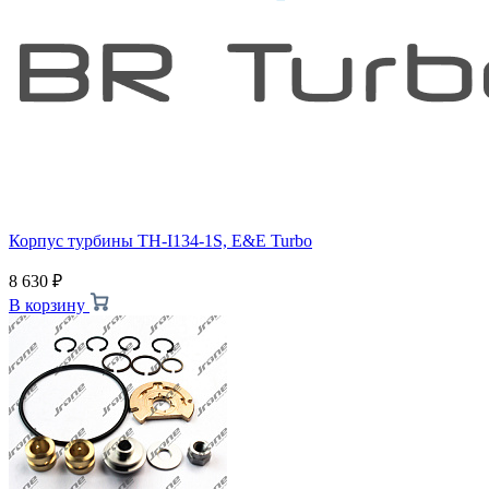
Корпус турбины TH-I134-1S, E&E Turbo
8 630
₽
В корзину