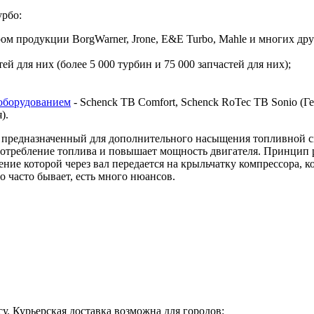
урбо:
 продукции BorgWarner, Jrone, E&E Turbo, Mahle и многих дру
й для них (более 5 000 турбин и 75 000 запчастей для них);
оборудованием
- Schenck TB Comfort, Schenck RoTec TB Sonio (Гер
я).
предназначенный для дополнительного насыщения топливной сме
 потребление топлива и повышает мощность двигателя. Принцип 
ие которой через вал передается на крыльчатку компрессора, ко
о часто бывает, есть много нюансов.
у. Курьерская доставка возможна для городов: