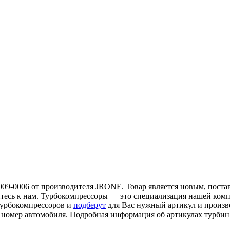
009-0006 от производителя JRONE. Товар является новым, поставл
титесь к нам. Турбокомпрессоры — это специализация нашей ком
турбокомпрессоров и
подберут
для Вас нужный артикул и произв
in номер автомобиля. Подробная информация об артикулах турби