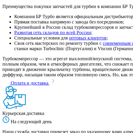
Преимущества покупки запчастей для турбин в компании БР Т
Компания БР Турбо является официальным дистрибьютором
Прямая поставка напрямую с завода без посредников;
Крупнейший в России склад турбокомпрессоров и запчасте
Развитая сеть складов по всей России
;
Специальные условия для
оптовых клиентов
;
Своя сеть мастерских по ремонту турбин с
современным 
станки марки Turboclinic (Португалия) и Viscom (Германи
Турбокомпрессор — это агрегат выхлопной/впускной системы, 
полным образом, чем в атмосферных двигателях, что снижает
приводят в движение крыльчатку турбины, вращательное движен
диффузор, насыщая таким образом топливную смесь. Но, как эт
Оплата и доставка
Курьерская доставка
На следующий день
Наша служба доставки привезет заказ по указанному вами адрес