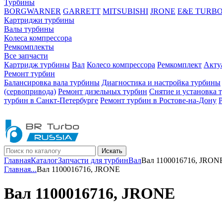
Турбины
BORGWARNER
GARRETT
MITSUBISHI
JRONE
E&E TURB
Картриджи турбины
Валы турбины
Колеса компрессора
Ремкомплекты
Все запчасти
Картридж турбины
Вал
Колесо компрессора
Ремкомплект
Акту
Ремонт турбин
Балансировка вала турбины
Диагностика и настройка турбины
(сервопривода)
Ремонт дизельных турбин
Снятие и установка 
турбин в Санкт-Петербурге
Ремонт турбин в Ростове-на-Дону
Искать
Главная
Каталог
Запчасти для турбин
Вал
Вал 1100016716, JRON
Главная
...
Вал 1100016716, JRONE
Вал 1100016716, JRONE