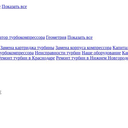
O
Показать все
атор турбокомпрессора
Геометрия
Показать все
Замена картриджа турбины
Замена корпуса компрессора
Капита
турбокомпрессора
Неисправности турбин
Наше оборудование
Ка
Ремонт турбин в Краснодаре
Ремонт турбин в Нижнем Новгород
E