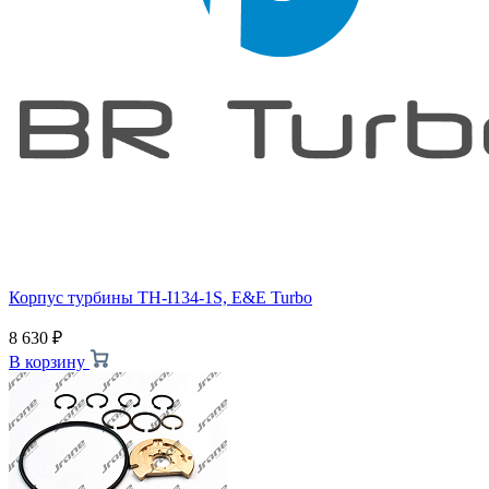
Корпус турбины TH-I134-1S, E&E Turbo
8 630
₽
В корзину