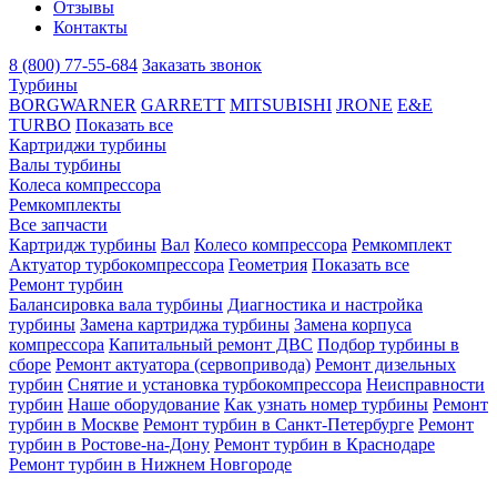
Отзывы
Контакты
8 (800) 77-55-684
Заказать звонок
Турбины
BORGWARNER
GARRETT
MITSUBISHI
JRONE
E&E
TURBO
Показать все
Картриджи турбины
Валы турбины
Колеса компрессора
Ремкомплекты
Все запчасти
Картридж турбины
Вал
Колесо компрессора
Ремкомплект
Актуатор турбокомпрессора
Геометрия
Показать все
Ремонт турбин
Балансировка вала турбины
Диагностика и настройка
турбины
Замена картриджа турбины
Замена корпуса
компрессора
Капитальный ремонт ДВС
Подбор турбины в
сборе
Ремонт актуатора (сервопривода)
Ремонт дизельных
турбин
Снятие и установка турбокомпрессора
Неисправности
турбин
Наше оборудование
Как узнать номер турбины
Ремонт
турбин в Москве
Ремонт турбин в Санкт-Петербурге
Ремонт
турбин в Ростове-на-Дону
Ремонт турбин в Краснодаре
Ремонт турбин в Нижнем Новгороде