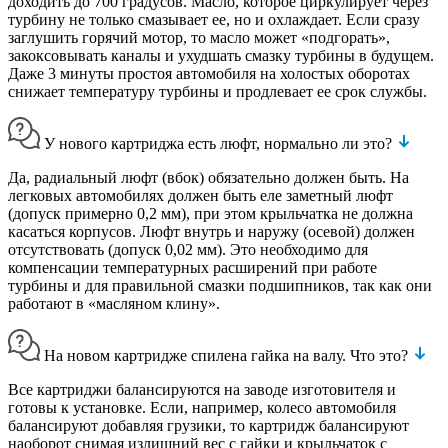
доходить до 700 градусов. Масло, которое циркулирует через
турбину не только смазывает ее, но и охлаждает. Если сразу
заглушить горячий мотор, то масло может «подгорать»,
закоксовывать каналы и ухудшать смазку турбины в будущем.
Даже 3 минуты простоя автомобиля на холостых оборотах
снижает температуру турбины и продлевает ее срок службы.
У нового картриджа есть люфт, нормально ли это?
Да, радиальный люфт (вбок) обязательно должен быть. На
легковых автомобилях должен быть еле заметный люфт
(допуск примерно 0,2 мм), при этом крыльчатка не должна
касаться корпусов. Люфт внутрь и наружу (осевой) должен
отсутствовать (допуск 0,02 мм). Это необходимо для
компенсации температурных расширений при работе
турбины и для правильной смазки подшипников, так как они
работают в «масляном клину».
На новом картридже спилена гайка на валу. Что это?
Все картриджи балансируются на заводе изготовителя и
готовы к установке. Если, например, колесо автомобиля
балансируют добавляя грузики, то картридж балансируют
наоборот снимая излишний вес с гайки и крыльчаток с