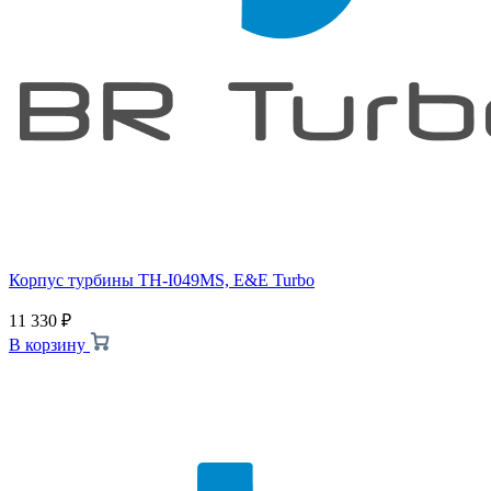
Корпус турбины TH-I049MS, E&E Turbo
11 330
₽
В корзину