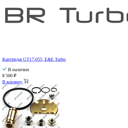
Картридж GT17-055, E&E Turbo
В наличии
8 500
₽
В корзину