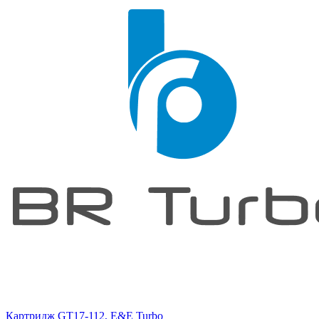
Картридж GT17-112, E&E Turbo