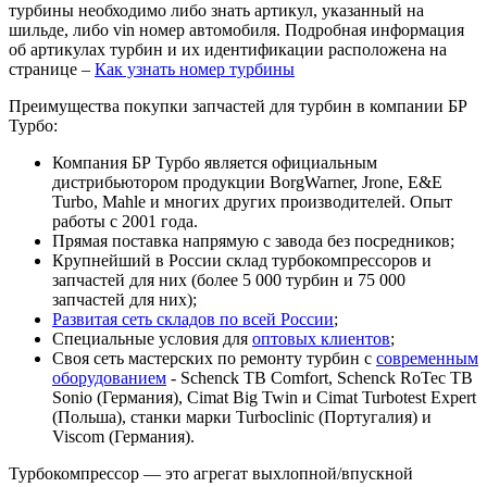
турбины необходимо либо знать артикул, указанный на
шильде, либо vin номер автомобиля. Подробная информация
об артикулах турбин и их идентификации расположена на
странице –
Как узнать номер турбины
Преимущества покупки запчастей для турбин в компании БР
Турбо:
Компания БР Турбо является официальным
дистрибьютором продукции BorgWarner, Jrone, E&E
Turbo, Mahle и многих других производителей. Опыт
работы с 2001 года.
Прямая поставка напрямую с завода без посредников;
Крупнейший в России склад турбокомпрессоров и
запчастей для них (более 5 000 турбин и 75 000
запчастей для них);
Развитая сеть складов по всей России
;
Специальные условия для
оптовых клиентов
;
Своя сеть мастерских по ремонту турбин с
современным
оборудованием
- Schenck TB Comfort, Schenck RoTec TB
Sonio (Германия), Cimat Big Twin и Cimat Turbotest Expert
(Польша), станки марки Turboclinic (Португалия) и
Viscom (Германия).
Турбокомпрессор — это агрегат выхлопной/впускной