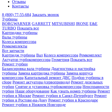
Отзывы
Контакты
8 (800) 77-55-684
Заказать звонок
Турбины
BORGWARNER
GARRETT
MITSUBISHI
JRONE
E&E
TURBO
Показать все
Картриджи турбины
Валы турбины
Колеса компрессора
Ремкомплекты
Все запчасти
Картридж турбины
Вал
Колесо компрессора
Ремкомплект
Актуатор турбокомпрессора
Геометрия
Показать все
Ремонт турбин
Балансировка вала турбины
Диагностика и настройка
турбины
Замена картриджа турбины
Замена корпуса
компрессора
Капитальный ремонт ДВС
Подбор турбины в
сборе
Ремонт актуатора (сервопривода)
Ремонт дизельных
турбин
Снятие и установка турбокомпрессора
Неисправности
турбин
Наше оборудование
Как узнать номер турбины
Ремонт
турбин в Москве
Ремонт турбин в Санкт-Петербурге
Ремонт
турбин в Ростове-на-Дону
Ремонт турбин в Краснодаре
Ремонт турбин в Нижнем Новгороде