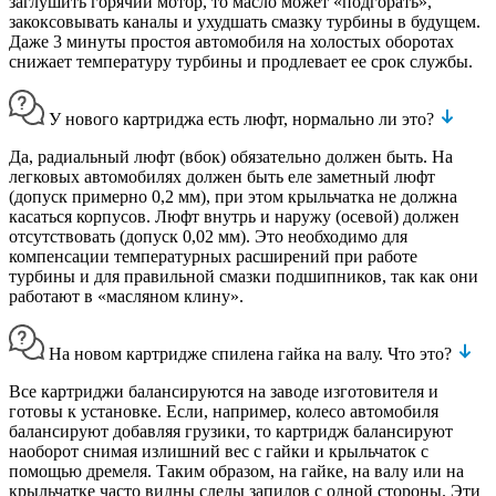
заглушить горячий мотор, то масло может «подгорать»,
закоксовывать каналы и ухудшать смазку турбины в будущем.
Даже 3 минуты простоя автомобиля на холостых оборотах
снижает температуру турбины и продлевает ее срок службы.
У нового картриджа есть люфт, нормально ли это?
Да, радиальный люфт (вбок) обязательно должен быть. На
легковых автомобилях должен быть еле заметный люфт
(допуск примерно 0,2 мм), при этом крыльчатка не должна
касаться корпусов. Люфт внутрь и наружу (осевой) должен
отсутствовать (допуск 0,02 мм). Это необходимо для
компенсации температурных расширений при работе
турбины и для правильной смазки подшипников, так как они
работают в «масляном клину».
На новом картридже спилена гайка на валу. Что это?
Все картриджи балансируются на заводе изготовителя и
готовы к установке. Если, например, колесо автомобиля
балансируют добавляя грузики, то картридж балансируют
наоборот снимая излишний вес с гайки и крыльчаток с
помощью дремеля. Таким образом, на гайке, на валу или на
крыльчатке часто видны следы запилов с одной стороны. Эти