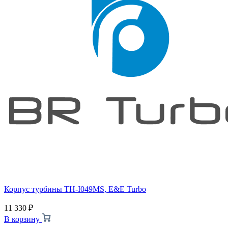
Корпус турбины TH-I049MS, E&E Turbo
11 330
₽
В корзину