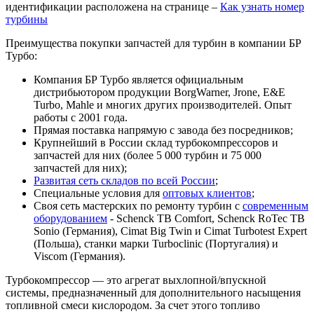
идентификации расположена на странице –
Как узнать номер
турбины
Преимущества покупки запчастей для турбин в компании БР
Турбо:
Компания БР Турбо является официальным
дистрибьютором продукции BorgWarner, Jrone, E&E
Turbo, Mahle и многих других производителей. Опыт
работы с 2001 года.
Прямая поставка напрямую с завода без посредников;
Крупнейший в России склад турбокомпрессоров и
запчастей для них (более 5 000 турбин и 75 000
запчастей для них);
Развитая сеть складов по всей России
;
Специальные условия для
оптовых клиентов
;
Своя сеть мастерских по ремонту турбин с
современным
оборудованием
- Schenck TB Comfort, Schenck RoTec TB
Sonio (Германия), Cimat Big Twin и Cimat Turbotest Expert
(Польша), станки марки Turboclinic (Португалия) и
Viscom (Германия).
Турбокомпрессор — это агрегат выхлопной/впускной
системы, предназначенный для дополнительного насыщения
топливной смеси кислородом. За счет этого топливо