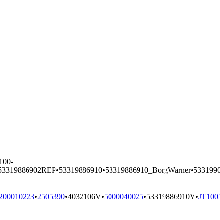
100-
53319886902REP
•
53319886910
•
53319886910_BorgWarner
•
533199
200010223
•
2505390
•
4032106V
•
5000040025
•
53319886910V
•
JT100