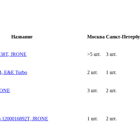
Название
Москва
Санкт-Петербу
338T, JRONE
>5 шт.
3 шт.
, E&E Turbo
2 шт.
1 шт.
RONE
3 шт.
2 шт.
а 1200016892T, JRONE
1 шт.
2 шт.