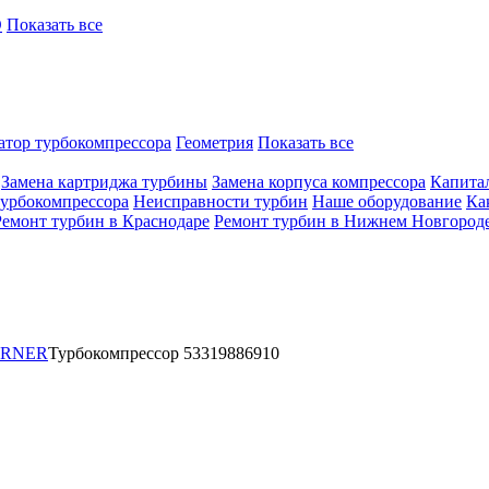
O
Показать все
атор турбокомпрессора
Геометрия
Показать все
Замена картриджа турбины
Замена корпуса компрессора
Капита
турбокомпрессора
Неисправности турбин
Наше оборудование
Ка
Ремонт турбин в Краснодаре
Ремонт турбин в Нижнем Новгород
ARNER
Турбокомпрессор 53319886910