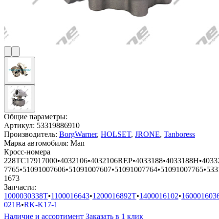
Общие параметры:
Артикул:
53319886910
Производитель:
BorgWarner
,
HOLSET
,
JRONE
,
Tanboress
Марка автомобиля:
Man
Кросс-номера
228TC17917000
•
4032106
•
4032106REP
•
4033188
•
4033188H
•
4033
7765
•
51091007606
•
51091007607
•
51091007764
•
51091007765
•
533
1673
Запчасти:
1000030338T
•
1100016643
•
1200016892T
•
1400016102
•
160001603
021B
•
RK-K17-1
Наличие и ассортимент
Заказать в 1 клик