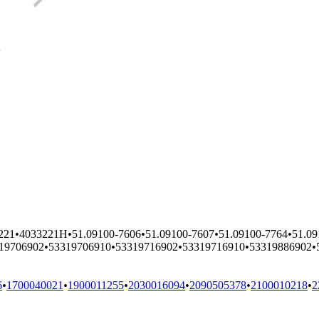
221
•
4033221H
•
51.09100-7606
•
51.09100-7607
•
51.09100-7764
•
51.09
19706902
•
53319706910
•
53319716902
•
53319716910
•
53319886902
•
6
•
1700040021
•
1900011255
•
2030016094
•
2090505378
•
2100010218
•
2