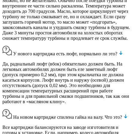
Можно, но не желательно. Обычно после поездки турбина и
внутренние ее части сильно раскалены. Температура может
доходить до 700 градусов. Масло, которое циркулирует через
турбину не только смазывает ее, но и охлаждает. Если сразу
заглушить горячий мотор, то масло может «подгорать»,
закоксовывать каналы и ухудшать смазку турбины в будущем.
Даже 3 минуты простоя автомобиля на холостых оборотах
снижает температуру турбины и продлевает ее срок службы.
У нового картриджа есть люфт, нормально ли это?
Да, радиальный люфт (вбок) обязательно должен быть. На
легковых автомобилях должен быть еле заметный люфт
(допуск примерно 0,2 мм), при этом крыльчатка не должна
касаться корпусов. Люфт внутрь и наружу (осевой) должен
отсутствовать (допуск 0,02 мм). Это необходимо для
компенсации температурных расширений при работе
турбины и для правильной смазки подшипников, так как они
работают в «масляном клину».
На новом картридже спилена гайка на валу. Что это?
Все картриджи балансируются на заводе изготовителя и
готовы к установке. Если, например, колесо автомобиля