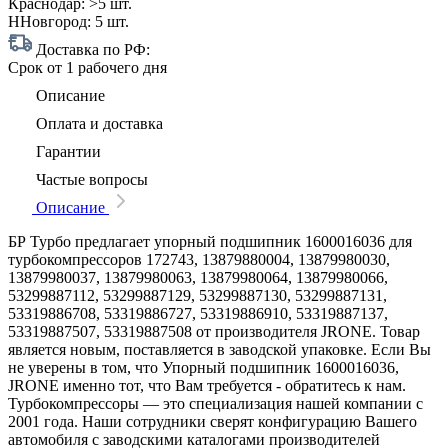
Краснодар:
>5 шт.
ННовгород:
5 шт.
Доставка по РФ:
Срок
от 1 рабочего дня
Описание
Оплата и доставка
Гарантии
Частые вопросы
Описание
БР Турбо предлагает упорный подшипник 1600016036 для
турбокомпрессоров 172743, 13879880004, 13879980030,
13879980037, 13879980063, 13879980064, 13879980066,
53299887112, 53299887129, 53299887130, 53299887131,
53319886708, 53319886727, 53319886910, 53319887137,
53319887507, 53319887508 от производителя JRONE. Товар
является новым, поставляется в заводской упаковке. Если Вы
не уверены в том, что Упорный подшипник 1600016036,
JRONE именно тот, что Вам требуется - обратитесь к нам.
Турбокомпрессоры — это специализация нашей компании с
2001 года. Наши сотрудники сверят конфигурацию Вашего
автомобиля с заводскими каталогами производителей