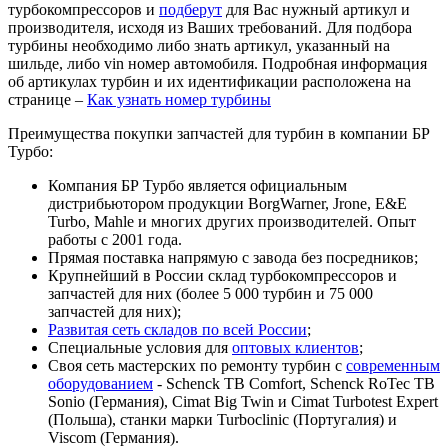
турбокомпрессоров и
подберут
для Вас нужный артикул и
производителя, исходя из Ваших требований. Для подбора
турбины необходимо либо знать артикул, указанный на
шильде, либо vin номер автомобиля. Подробная информация
об артикулах турбин и их идентификации расположена на
странице –
Как узнать номер турбины
Преимущества покупки запчастей для турбин в компании БР
Турбо:
Компания БР Турбо является официальным
дистрибьютором продукции BorgWarner, Jrone, E&E
Turbo, Mahle и многих других производителей. Опыт
работы с 2001 года.
Прямая поставка напрямую с завода без посредников;
Крупнейший в России склад турбокомпрессоров и
запчастей для них (более 5 000 турбин и 75 000
запчастей для них);
Развитая сеть складов по всей России
;
Специальные условия для
оптовых клиентов
;
Своя сеть мастерских по ремонту турбин с
современным
оборудованием
- Schenck TB Comfort, Schenck RoTec TB
Sonio (Германия), Cimat Big Twin и Cimat Turbotest Expert
(Польша), станки марки Turboclinic (Португалия) и
Viscom (Германия).