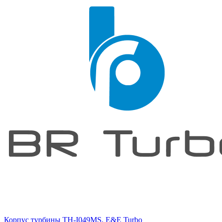
Корпус турбины TH-I049MS, E&E Turbo