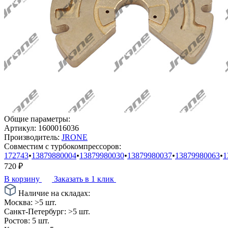
Общие параметры:
Артикул:
1600016036
Производитель:
JRONE
Совместим с турбокомпрессоров:
172743
•
13879880004
•
13879980030
•
13879980037
•
13879980063
•
1
720
₽
В корзину
Заказать в 1 клик
Наличие на складах:
Москва:
>5 шт.
Санкт-Петербург:
>5 шт.
Ростов:
5 шт.