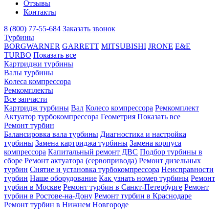
Отзывы
Контакты
8 (800) 77-55-684
Заказать звонок
Турбины
BORGWARNER
GARRETT
MITSUBISHI
JRONE
E&E
TURBO
Показать все
Картриджи турбины
Валы турбины
Колеса компрессора
Ремкомплекты
Все запчасти
Картридж турбины
Вал
Колесо компрессора
Ремкомплект
Актуатор турбокомпрессора
Геометрия
Показать все
Ремонт турбин
Балансировка вала турбины
Диагностика и настройка
турбины
Замена картриджа турбины
Замена корпуса
компрессора
Капитальный ремонт ДВС
Подбор турбины в
сборе
Ремонт актуатора (сервопривода)
Ремонт дизельных
турбин
Снятие и установка турбокомпрессора
Неисправности
турбин
Наше оборудование
Как узнать номер турбины
Ремонт
турбин в Москве
Ремонт турбин в Санкт-Петербурге
Ремонт
турбин в Ростове-на-Дону
Ремонт турбин в Краснодаре
Ремонт турбин в Нижнем Новгороде