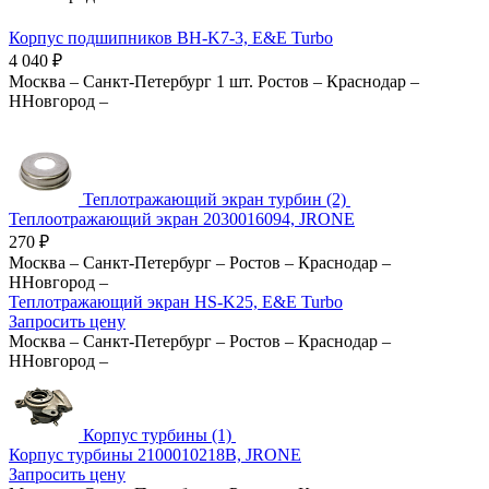
Корпус подшипников BH-K7-3, E&E Turbo
4 040
₽
Москва
–
Санкт-Петербург
1 шт.
Ростов
–
Краснодар
–
ННовгород
–
Теплотражающий экран турбин (2)
Теплоотражающий экран 2030016094, JRONE
270
₽
Москва
–
Санкт-Петербург
–
Ростов
–
Краснодар
–
ННовгород
–
Теплотражающий экран HS-K25, E&E Turbo
Запросить цену
Москва
–
Санкт-Петербург
–
Ростов
–
Краснодар
–
ННовгород
–
Корпус турбины (1)
Корпус турбины 2100010218B, JRONE
Запросить цену