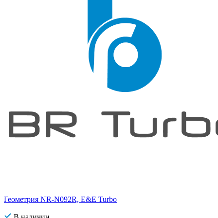
Геометрия NR-N092R, E&E Turbo
В наличии