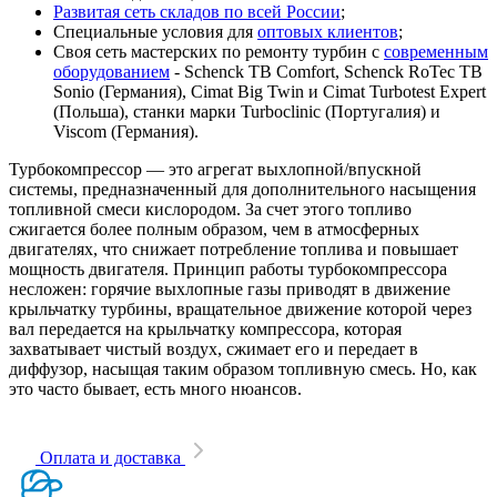
Развитая сеть складов по всей России
;
Специальные условия для
оптовых клиентов
;
Своя сеть мастерских по ремонту турбин с
современным
оборудованием
- Schenck TB Comfort, Schenck RoTec TB
Sonio (Германия), Cimat Big Twin и Cimat Turbotest Expert
(Польша), станки марки Turboclinic (Португалия) и
Viscom (Германия).
Турбокомпрессор — это агрегат выхлопной/впускной
системы, предназначенный для дополнительного насыщения
топливной смеси кислородом. За счет этого топливо
сжигается более полным образом, чем в атмосферных
двигателях, что снижает потребление топлива и повышает
мощность двигателя. Принцип работы турбокомпрессора
несложен: горячие выхлопные газы приводят в движение
крыльчатку турбины, вращательное движение которой через
вал передается на крыльчатку компрессора, которая
захватывает чистый воздух, сжимает его и передает в
диффузор, насыщая таким образом топливную смесь. Но, как
это часто бывает, есть много нюансов.
Оплата и доставка