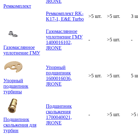
JRONE
Ремкомплект
Ремкомплект RK-
>5 шт.
>5 шт.
3 ш
K17-1, E&E Turbo
Газомаслянное
уплотнение ГМУ
-
>5 шт.
-
1400016102,
Газомаслянное
JRONE
уплотнение ГМУ
Упорный
подшипник
>5 шт.
>5 шт.
5 ш
1600016036,
Упорный
JRONE
подшипник
турбины
Подшипник
скольжения
-
>5 шт.
>5 
1700040021,
Подшипник
JRONE
скольжения для
турбин