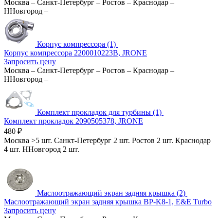
Москва
–
Санкт-Петербург
–
Ростов
–
Краснодар
–
ННовгород
–
Корпус компрессора (1)
Корпус компрессора 2200010223B, JRONE
Запросить цену
Москва
–
Санкт-Петербург
–
Ростов
–
Краснодар
–
ННовгород
–
Комплект прокладок для турбины (1)
Комплект прокладок 2090505378, JRONE
480
₽
Москва
>5 шт.
Санкт-Петербург
2 шт.
Ростов
2 шт.
Краснодар
4 шт.
ННовгород
2 шт.
Маслоотражающий экран задняя крышка (2)
Маслоотражающий экран задняя крышка BP-K8-1, E&E Turbo
Запросить цену