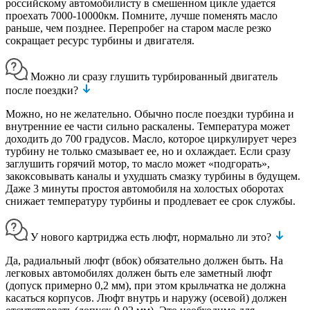
российскому автомобилисту в смешенном цикле удается
проехать 7000-10000км. Помните, лучше поменять масло
раньше, чем позднее. Перепробег на старом масле резко
сокращает ресурс турбины и двигателя.
Можно ли сразу глушить турбированный двигатель
после поездки?
Можно, но не желательно. Обычно после поездки турбина и
внутренние ее части сильно раскалены. Температура может
доходить до 700 градусов. Масло, которое циркулирует через
турбину не только смазывает ее, но и охлаждает. Если сразу
заглушить горячий мотор, то масло может «подгорать»,
закоксовывать каналы и ухудшать смазку турбины в будущем.
Даже 3 минуты простоя автомобиля на холостых оборотах
снижает температуру турбины и продлевает ее срок службы.
У нового картриджа есть люфт, нормально ли это?
Да, радиальный люфт (вбок) обязательно должен быть. На
легковых автомобилях должен быть еле заметный люфт
(допуск примерно 0,2 мм), при этом крыльчатка не должна
касаться корпусов. Люфт внутрь и наружу (осевой) должен