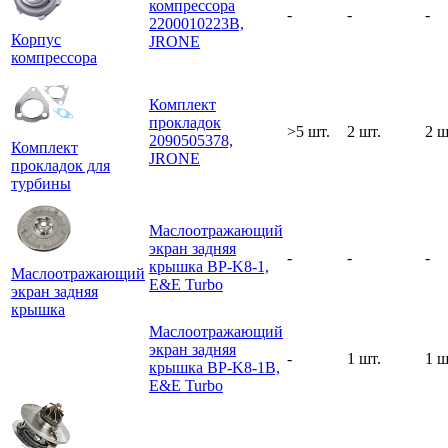
компрессора
-
-
-
2200010223B,
Корпус
JRONE
компрессора
Комплект
прокладок
>5 шт.
2 шт.
2 ш
2090505378,
Комплект
JRONE
прокладок для
турбины
Маслоотражающий
экран задняя
-
-
-
крышка BP-K8-1,
Маслоотражающий
E&E Turbo
экран задняя
крышка
Маслоотражающий
экран задняя
-
1 шт.
1 ш
крышка BP-K8-1B,
E&E Turbo