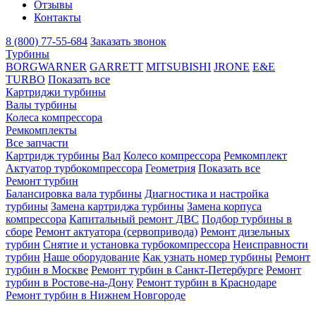
Отзывы
Контакты
8 (800) 77-55-684
Заказать звонок
Турбины
BORGWARNER
GARRETT
MITSUBISHI
JRONE
E&E
TURBO
Показать все
Картриджи турбины
Валы турбины
Колеса компрессора
Ремкомплекты
Все запчасти
Картридж турбины
Вал
Колесо компрессора
Ремкомплект
Актуатор турбокомпрессора
Геометрия
Показать все
Ремонт турбин
Балансировка вала турбины
Диагностика и настройка
турбины
Замена картриджа турбины
Замена корпуса
компрессора
Капитальный ремонт ДВС
Подбор турбины в
сборе
Ремонт актуатора (сервопривода)
Ремонт дизельных
турбин
Снятие и установка турбокомпрессора
Неисправности
турбин
Наше оборудование
Как узнать номер турбины
Ремонт
турбин в Москве
Ремонт турбин в Санкт-Петербурге
Ремонт
турбин в Ростове-на-Дону
Ремонт турбин в Краснодаре
Ремонт турбин в Нижнем Новгороде