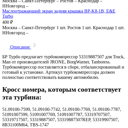
Москва
–
Санкт-Петербург
–
Ростов
–
Краснодар
–
ННовгород
–
Маслоотражающий экран задняя крышка BP-K8-1B, E&E
Turbo
400
₽
Москва
–
Санкт-Петербург
1 шт.
Ростов
1 шт.
Краснодар
1 шт.
ННовгород
–
Описание
БР Турбо предлагает турбокомпрессор 53319887507 для Truck,
Man от производителей JRONE, BorgWarner, Tanboress.
Турбокомпрессор поставляется в сборе, отбалансированный и
готовый к установке. Артикул турбокомпрессора должен
полностью соответствовать вашему автомобилю.
Кросс номера, которым соответствует
эта турбина:
51.09100-7599, 51.09100-7742, 51.09100-7769, 51.09100-7787,
51091007599, 51091007769, 51091007787, 53319707507,
53319717507, 53319887507, 53319887507REP, 53319907507,
8B31100M64, TBS-1747