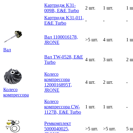
Картридж K31-
2 шт.
1 шт.
1 ш
009B, E&E Turbo
Картридж K31-011,
-
-
-
E&E Turbo
Вал 1100016178,
>5 шт.
4 шт.
1 ш
JRONE
Вал
Вал TW-0528, E&E
4 шт.
3 шт.
2 ш
Turbo
Колесо
компрессора
4 шт.
2 шт.
-
1200016895T,
Колесо
JRONE
компрессора
Колесо
компрессора CW-
1 шт.
1 шт.
-
1127B, E&E Turbo
Ремкомплект
5000040025,
>5 шт.
>5 шт.
5 ш