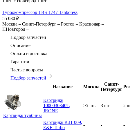
1 шт.
ННовгород
1 шт.
Турбокомпрессор TBS-1747 Tanboress
55 030
₽
Москва
–
Санкт-Петербург
–
Ростов
–
Краснодар
–
ННовгород
–
Подбор запчастей
Описание
Оплата и доставка
Гарантии
Частые вопросы
Подбор запчастей
Санкт-
Название
Москва
Ро
Петербург
Картридж
1000030340T,
>5 шт.
3 шт.
2 ш
JRONE
Картридж турбины
Картридж K31-009,
-
-
-
E&E Turbo