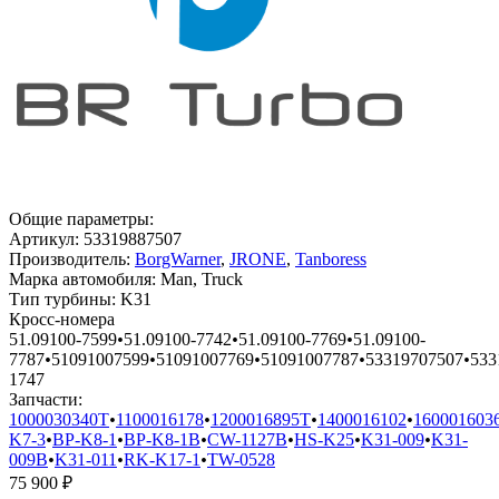
Общие параметры:
Артикул:
53319887507
Производитель:
BorgWarner
,
JRONE
,
Tanboress
Марка автомобиля:
Man, Truck
Тип турбины:
K31
Кросс-номера
51.09100-7599
•
51.09100-7742
•
51.09100-7769
•
51.09100-
7787
•
51091007599
•
51091007769
•
51091007787
•
53319707507
•
533
1747
Запчасти:
1000030340T
•
1100016178
•
1200016895T
•
1400016102
•
160001603
K7-3
•
BP-K8-1
•
BP-K8-1B
•
CW-1127B
•
HS-K25
•
K31-009
•
K31-
009B
•
K31-011
•
RK-K17-1
•
TW-0528
75 900
₽