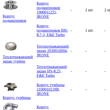
Корпус
подшипников
-
2 шт.
2 ш
1900011255,
Корпус
JRONE
подшипников
Корпус
подшипников BH-
-
1 шт.
-
K7-3, E&E Turbo
Теплоотражающий
экран 2030016094,
-
-
-
JRONE
Теплотражающий
экран турбин
Теплотражающий
экран HS-K25,
-
-
-
E&E Turbo
Корпус турбины
2100010218B,
-
-
-
JRONE
Корпус турбины
Корпус