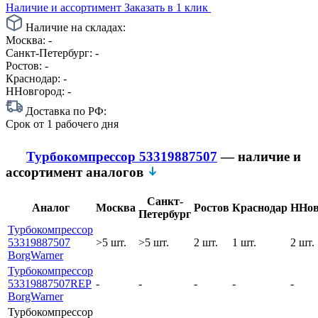
Наличие и ассортимент
Заказать в 1 клик
Наличие на складах:
Москва:
-
Санкт-Петербург:
-
Ростов:
-
Краснодар:
-
ННовгород:
-
Доставка по РФ:
Срок
от 1 рабочего дня
Турбокомпрессор 53319887507
— наличие и
ассортимент аналогов
Санкт-
Аналог
Москва
Ростов
Краснодар
ННов
Петербург
Турбокомпрессор
53319887507
>5 шт.
>5 шт.
2 шт.
1 шт.
2 шт.
BorgWarner
Турбокомпрессор
53319887507REP
-
-
-
-
-
BorgWarner
Турбокомпрессор