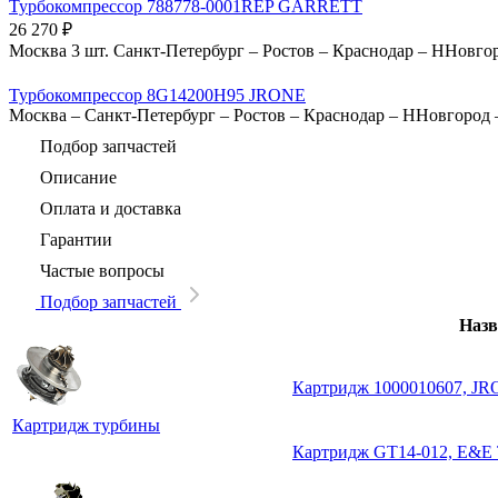
Турбокомпрессор 788778-0001REP GARRETT
26 270
₽
Москва
3 шт.
Санкт-Петербург
–
Ростов
–
Краснодар
–
ННовго
Турбокомпрессор 8G14200H95 JRONE
Москва
–
Санкт-Петербург
–
Ростов
–
Краснодар
–
ННовгород
Подбор запчастей
Описание
Оплата и доставка
Гарантии
Частые вопросы
Подбор запчастей
Назв
Картридж 1000010607, J
Картридж турбины
Картридж GT14-012, E&E 