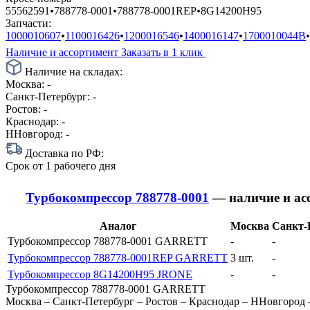
55562591
•
788778-0001
•
788778-0001REP
•
8G14200H95
Запчасти:
1000010607
•
1100016426
•
1200016546
•
1400016147
•
1700010044B
•
Наличие и ассортимент
Заказать в 1 клик
Наличие на складах:
Москва:
-
Санкт-Петербург:
-
Ростов:
-
Краснодар:
-
ННовгород:
-
Доставка по РФ:
Срок
от 1 рабочего дня
Турбокомпрессор 788778-0001
— наличие и ас
Аналог
Москва
Санкт-
Турбокомпрессор 788778-0001 GARRETT
-
-
Турбокомпрессор 788778-0001REP GARRETT
3 шт.
-
Турбокомпрессор 8G14200H95 JRONE
-
-
Турбокомпрессор 788778-0001 GARRETT
Москва
–
Санкт-Петербург
–
Ростов
–
Краснодар
–
ННовгород