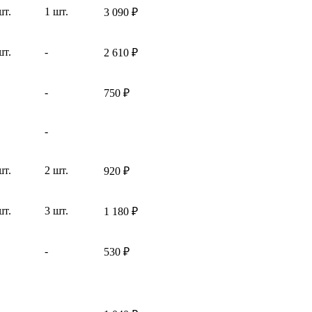
шт.
1 шт.
3 090
₽
шт.
-
2 610
₽
-
750
₽
-
шт.
2 шт.
920
₽
шт.
3 шт.
1 180
₽
-
530
₽