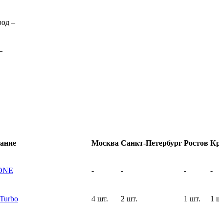
род
–
–
ание
Москва
Санкт-Петербург
Ростов
Кр
RONE
-
-
-
-
Turbo
4 шт.
2 шт.
1 шт.
1 