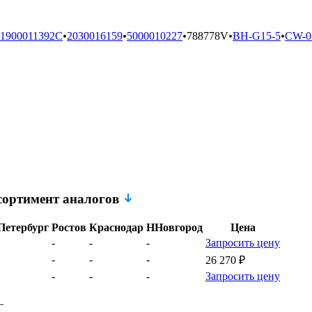
1900011392C
•
2030016159
•
5000010227
•
788778V
•
BH-G15-5
•
CW-0
сортимент аналогов
Петербург
Ростов
Краснодар
ННовгород
Цена
-
-
-
Запросить цену
-
-
-
26 270
₽
-
-
-
Запросить цену
–