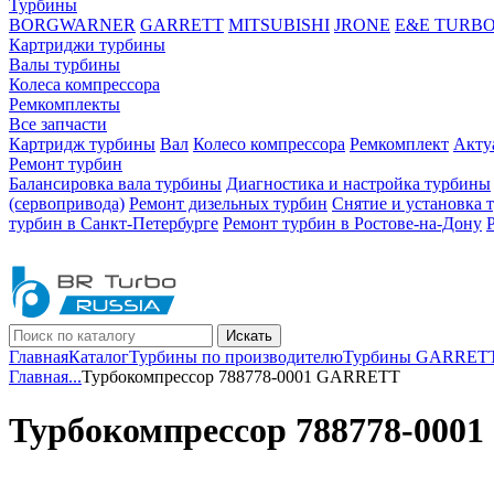
Турбины
BORGWARNER
GARRETT
MITSUBISHI
JRONE
E&E TURB
Картриджи турбины
Валы турбины
Колеса компрессора
Ремкомплекты
Все запчасти
Картридж турбины
Вал
Колесо компрессора
Ремкомплект
Акту
Ремонт турбин
Балансировка вала турбины
Диагностика и настройка турбины
(сервопривода)
Ремонт дизельных турбин
Снятие и установка 
турбин в Санкт-Петербурге
Ремонт турбин в Ростове-на-Дону
Искать
Главная
Каталог
Турбины по производителю
Турбины GARRET
Главная
...
Турбокомпрессор 788778-0001 GARRETT
Турбокомпрессор 788778-00