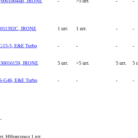
700010044B, JRONE
-
>5 шт.
-
-
0011392C, JRONE
1 шт.
1 шт.
-
-
15-5, E&E Turbo
-
-
-
-
030016159, JRONE
5 шт.
>5 шт.
5 шт.
5 
S-G46, E&E Turbo
-
-
-
-
–
шт.
ННовгород
1 шт.