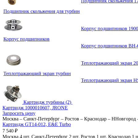
Подшипник скольжения 1
Подшипник скольжения для турбин
Корпус подшипников 190
Корпус подшипников
Корпус подшипников BH-G
Теплотражающий экран 2
Теплотражающий экран турбин
Теплотражающий экран H
Картридж турбины (2)
Картридж 1000010607, JRONE
Запросить цену
Москва
–
Санкт-Петербург
–
Ростов
–
Краснодар
–
ННовгород
Картридж GT14-012, E&E Turbo
7 540
₽
Москва
4 шт.
Санкт-Петербург
2 шт.
Ростов
1 шт.
Краснодар
1 