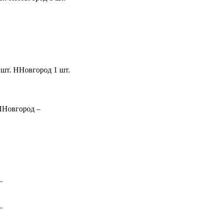
 шт.
ННовгород
1 шт.
ННовгород
–
–
–