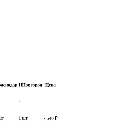
аснодар
ННовгород
Цена
-
шт.
1 шт.
7 540
₽