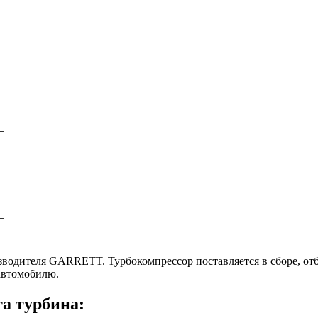
–
–
–
изводителя GARRETT. Турбокомпрессор поставляется в сборе, от
автомобилю.
та турбина: