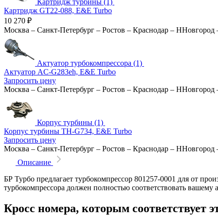
Картридж турбины (1)
Картридж GT22-088, E&E Turbo
10 270
₽
Москва
–
Санкт-Петербург
–
Ростов
–
Краснодар
–
ННовгород
Актуатор турбокомпрессора (1)
Актуатор AC-G283eh, E&E Turbo
Запросить цену
Москва
–
Санкт-Петербург
–
Ростов
–
Краснодар
–
ННовгород
Корпус турбины (1)
Корпус турбины TH-G734, E&E Turbo
Запросить цену
Москва
–
Санкт-Петербург
–
Ростов
–
Краснодар
–
ННовгород
Описание
БР Турбо предлагает турбокомпрессор 801257-0001 для от про
турбокомпрессора должен полностью соответствовать вашему 
Кросс номера, которым соответствует э