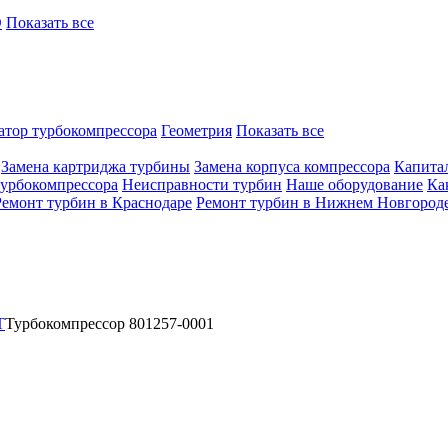
O
Показать все
атор турбокомпрессора
Геометрия
Показать все
Замена картриджа турбины
Замена корпуса компрессора
Капита
турбокомпрессора
Неисправности турбин
Наше оборудование
Ка
Ремонт турбин в Краснодаре
Ремонт турбин в Нижнем Новгород
T
Турбокомпрессор 801257-0001