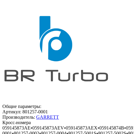
Общие параметры:
Артикул:
801257-0001
Производитель:
GARRETT
Кросс-номера
059145873AE
•
059145873AEV
•
059145873AEX
•
059145874B
•
059
0001
•
801257-0002
•
801257-0004
•
801257-5001S
•
801257-5002S
•
80