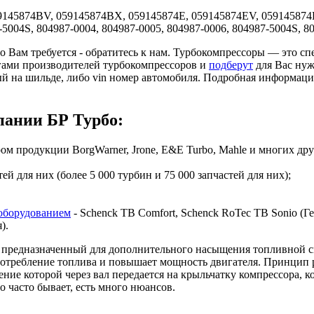
145874BV, 059145874BX, 059145874E, 059145874EV, 059145874
-5004S, 804987-0004, 804987-0005, 804987-0006, 804987-5004S, 8
то Вам требуется - обратитесь к нам. Турбокомпрессоры — это 
гами производителей турбокомпрессоров и
подберут
для Вас нуж
ый на шильде, либо vin номер автомобиля. Подробная информац
ании БР Турбо:
 продукции BorgWarner, Jrone, E&E Turbo, Mahle и многих дру
й для них (более 5 000 турбин и 75 000 запчастей для них);
оборудованием
- Schenck TB Comfort, Schenck RoTec TB Sonio (Гер
я).
предназначенный для дополнительного насыщения топливной сме
 потребление топлива и повышает мощность двигателя. Принцип 
ие которой через вал передается на крыльчатку компрессора, ко
о часто бывает, есть много нюансов.