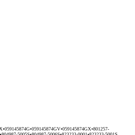
EX
•
059145874G
•
059145874GV
•
059145874GX
•
801257-
•
804987-5005S
•
804987-5006S
•
823233-0001
•
823233-5001S