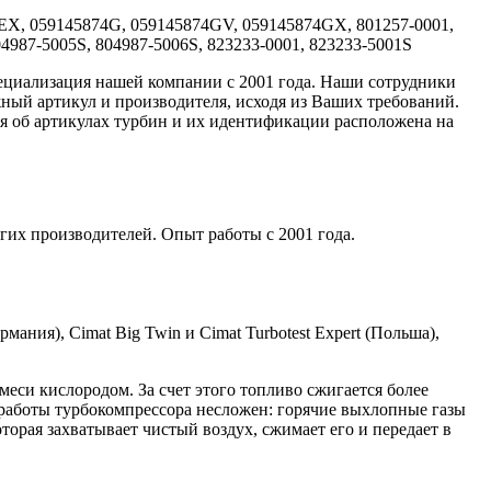
EX, 059145874G, 059145874GV, 059145874GX, 801257-0001,
04987-5005S, 804987-5006S, 823233-0001, 823233-5001S
специализация нашей компании с 2001 года. Наши сотрудники
ный артикул и производителя, исходя из Ваших требований.
ия об артикулах турбин и их идентификации расположена на
гих производителей. Опыт работы с 2001 года.
мания), Cimat Big Twin и Cimat Turbotest Expert (Польша),
си кислородом. За счет этого топливо сжигается более
работы турбокомпрессора несложен: горячие выхлопные газы
торая захватывает чистый воздух, сжимает его и передает в