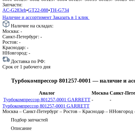
Запчасти:
AC-G283eh
•
GT22-088
•
TH-G734
Наличие и ассортимент
Заказать в 1 клик
Наличие на складах:
Москва:
-
Санкт-Петербург:
-
Ростов:
-
Краснодар:
-
ННовгород:
-
Доставка по РФ:
Срок
от 1 рабочего дня
Турбокомпрессор 801257-0001 — наличие и а
Аналог
Москва
Санкт-Пете
Турбокомпрессор 801257-0001 GARRETT
-
-
Турбокомпрессор 801257-0001 GARRETT
Москва
–
Санкт-Петербург
–
Ростов
–
Краснодар
–
ННовгород
Подбор запчастей
Описание