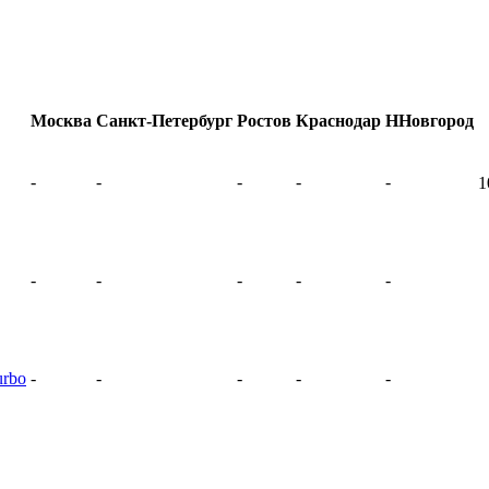
Москва
Санкт-Петербург
Ростов
Краснодар
ННовгород
-
-
-
-
-
1
-
-
-
-
-
urbo
-
-
-
-
-