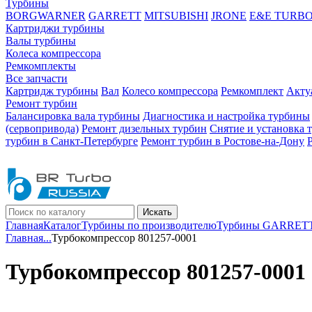
Турбины
BORGWARNER
GARRETT
MITSUBISHI
JRONE
E&E TURB
Картриджи турбины
Валы турбины
Колеса компрессора
Ремкомплекты
Все запчасти
Картридж турбины
Вал
Колесо компрессора
Ремкомплект
Акту
Ремонт турбин
Балансировка вала турбины
Диагностика и настройка турбины
(сервопривода)
Ремонт дизельных турбин
Снятие и установка 
турбин в Санкт-Петербурге
Ремонт турбин в Ростове-на-Дону
Искать
Главная
Каталог
Турбины по производителю
Турбины GARRET
Главная
...
Турбокомпрессор 801257-0001
Турбокомпрессор 801257-0001