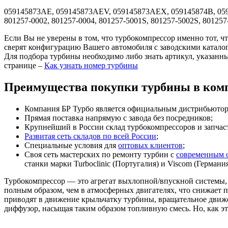
059145873AE, 059145873AEV, 059145873AEX, 059145874B, 059
801257-0002, 801257-0004, 801257-5001S, 801257-5002S, 801257
Если Вы не уверены в том, что турбокомпрессор именно тот, ч
сверят конфигурацию Вашего автомобиля с заводскими катало
Для подбора турбины необходимо либо знать артикул, указанн
странице –
Как узнать номер турбины
Преимущества покупки турбины в комп
Компания БР Турбо является официальным дистрибьютором
Прямая поставка напрямую с завода без посредников;
Крупнейший в России склад турбокомпрессоров и запчасте
Развитая сеть складов по всей России
;
Специальные условия для
оптовых клиентов
;
Своя сеть мастерских по ремонту турбин с
современным 
станки марки Turboclinic (Португалия) и Viscom (Германи
Турбокомпрессор — это агрегат выхлопной/впускной системы, 
полным образом, чем в атмосферных двигателях, что снижает
приводят в движение крыльчатку турбины, вращательное движен
диффузор, насыщая таким образом топливную смесь. Но, как эт