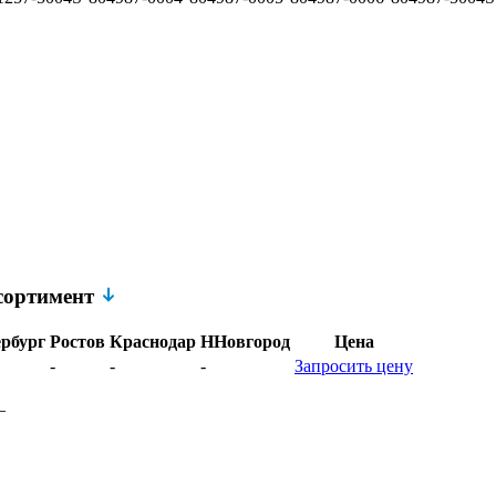
ссортимент
рбург
Ростов
Краснодар
ННовгород
Цена
-
-
-
Запросить цену
–