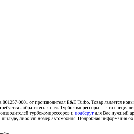
 801257-0001 от производителя E&E Turbo. Товар является новым
требуется - обратитесь к нам. Турбокомпрессоры — это специал
роизводителей турбокомпрессоров и
подберут
для Вас нужный ар
а шильде, либо vin номер автомобиля. Подробная информация о
урбо: