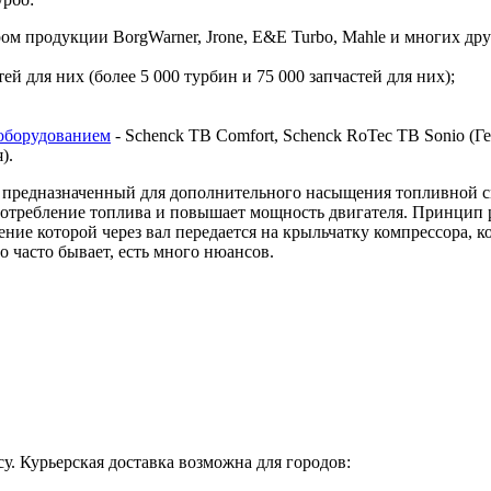
 продукции BorgWarner, Jrone, E&E Turbo, Mahle и многих дру
й для них (более 5 000 турбин и 75 000 запчастей для них);
оборудованием
- Schenck TB Comfort, Schenck RoTec TB Sonio (Гер
я).
предназначенный для дополнительного насыщения топливной сме
 потребление топлива и повышает мощность двигателя. Принцип 
ие которой через вал передается на крыльчатку компрессора, ко
о часто бывает, есть много нюансов.
у. Курьерская доставка возможна для городов: