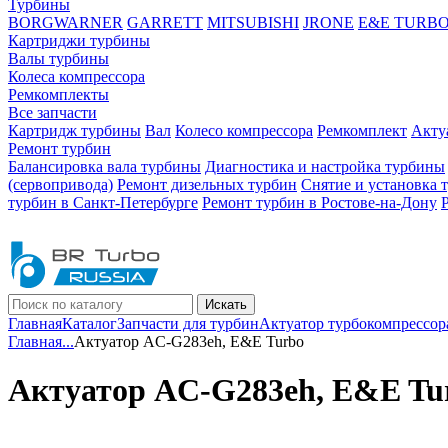
Турбины
BORGWARNER
GARRETT
MITSUBISHI
JRONE
E&E TURB
Картриджи турбины
Валы турбины
Колеса компрессора
Ремкомплекты
Все запчасти
Картридж турбины
Вал
Колесо компрессора
Ремкомплект
Акту
Ремонт турбин
Балансировка вала турбины
Диагностика и настройка турбины
(сервопривода)
Ремонт дизельных турбин
Снятие и установка 
турбин в Санкт-Петербурге
Ремонт турбин в Ростове-на-Дону
Искать
Главная
Каталог
Запчасти для турбин
Актуатор турбокомпрессор
Главная
...
Актуатор AC-G283eh, E&E Turbo
Актуатор AC-G283eh, E&E Tu