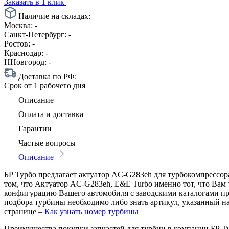
Заказать в 1 клик
Наличие на складах:
Москва:
-
Санкт-Петербург:
-
Ростов:
-
Краснодар:
-
ННовгород:
-
Доставка по РФ:
Срок
от 1 рабочего дня
Описание
Оплата и доставка
Гарантии
Частые вопросы
Описание
БР Турбо предлагает актуатор AC-G283eh для турбокомпрессора
том, что Актуатор AC-G283eh, E&E Turbo именно тот, что Вам 
конфигурацию Вашего автомобиля с заводскими каталогами п
подбора турбины необходимо либо знать артикул, указанный н
странице –
Как узнать номер турбины
Преимущества покупки запчастей для турбин в компании БР Т