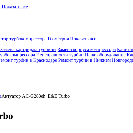
O
Показать все
атор турбокомпрессора
Геометрия
Показать все
Замена картриджа турбины
Замена корпуса компрессора
Капита
турбокомпрессора
Неисправности турбин
Наше оборудование
Ка
Ремонт турбин в Краснодаре
Ремонт турбин в Нижнем Новгород
а
Актуатор AC-G283eh, E&E Turbo
rbo