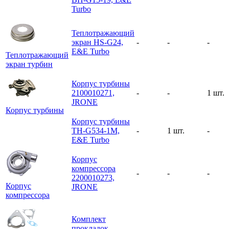
Turbo
Теплотражающий
экран HS-G24,
-
-
-
E&E Turbo
Теплотражающий
экран турбин
Корпус турбины
2100010271,
-
-
1 шт.
JRONE
Корпус турбины
Корпус турбины
TH-G534-1M,
-
1 шт.
-
E&E Turbo
Корпус
компрессора
-
-
-
2200010273,
Корпус
JRONE
компрессора
Комплект
прокладок