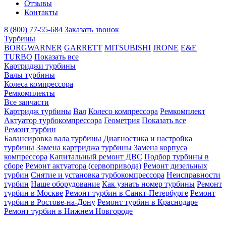
Отзывы
Контакты
8 (800) 77-55-684
Заказать звонок
Турбины
BORGWARNER
GARRETT
MITSUBISHI
JRONE
E&E
TURBO
Показать все
Картриджи турбины
Валы турбины
Колеса компрессора
Ремкомплекты
Все запчасти
Картридж турбины
Вал
Колесо компрессора
Ремкомплект
Актуатор турбокомпрессора
Геометрия
Показать все
Ремонт турбин
Балансировка вала турбины
Диагностика и настройка
турбины
Замена картриджа турбины
Замена корпуса
компрессора
Капитальный ремонт ДВС
Подбор турбины в
сборе
Ремонт актуатора (сервопривода)
Ремонт дизельных
турбин
Снятие и установка турбокомпрессора
Неисправности
турбин
Наше оборудование
Как узнать номер турбины
Ремонт
турбин в Москве
Ремонт турбин в Санкт-Петербурге
Ремонт
турбин в Ростове-на-Дону
Ремонт турбин в Краснодаре
Ремонт турбин в Нижнем Новгороде