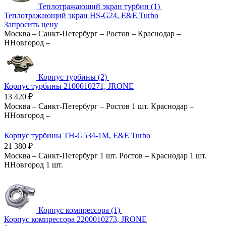
Теплотражающий экран турбин (1)
Теплотражающий экран HS-G24, E&E Turbo
Запросить цену
Москва
–
Санкт-Петербург
–
Ростов
–
Краснодар
–
ННовгород
–
Корпус турбины (2)
Корпус турбины 2100010271, JRONE
13 420
₽
Москва
–
Санкт-Петербург
–
Ростов
1 шт.
Краснодар
–
ННовгород
–
Корпус турбины TH-G534-1M, E&E Turbo
21 380
₽
Москва
–
Санкт-Петербург
1 шт.
Ростов
–
Краснодар
1 шт.
ННовгород
1 шт.
Корпус компрессора (1)
Корпус компрессора 2200010273, JRONE