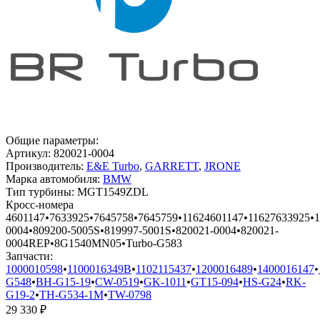
Общие параметры:
Артикул:
820021-0004
Производитель:
E&E Turbo
,
GARRETT
,
JRONE
Марка автомобиля:
BMW
Тип турбины:
MGT1549ZDL
Кросс-номера
4601147
•
7633925
•
7645758
•
7645759
•
11624601147
•
11627633925
•
1
0004
•
809200-5005S
•
819997-5001S
•
820021-0004
•
820021-
0004REP
•
8G1540MN05
•
Turbo-G583
Запчасти:
1000010598
•
1100016349B
•
1102115437
•
1200016489
•
1400016147
•
G548
•
BH-G15-19
•
CW-0519
•
GK-1011
•
GT15-094
•
HS-G24
•
RK-
G19-2
•
TH-G534-1M
•
TW-0798
29 330
₽