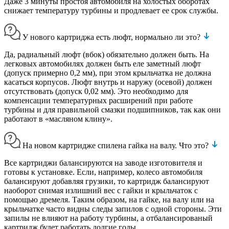
Даже 3 минуты простоя автомобиля на холостых оборотах
снижает температуру турбины и продлевает ее срок службы.
У нового картриджа есть люфт, нормально ли это?
Да, радиальный люфт (вбок) обязательно должен быть. На
легковых автомобилях должен быть еле заметный люфт
(допуск примерно 0,2 мм), при этом крыльчатка не должна
касаться корпусов. Люфт внутрь и наружу (осевой) должен
отсутствовать (допуск 0,02 мм). Это необходимо для
компенсации температурных расширений при работе
турбины и для правильной смазки подшипников, так как они
работают в «масляном клину».
На новом картридже спилена гайка на валу. Что это?
Все картриджи балансируются на заводе изготовителя и
готовы к установке. Если, например, колесо автомобиля
балансируют добавляя грузики, то картридж балансируют
наоборот снимая излишний вес с гайки и крыльчаток с
помощью дремеля. Таким образом, на гайке, на валу или на
крыльчатке часто видны следы запилов с одной стороны. Эти
запилы не влияют на работу турбины, а отбалансированый
картридж будет работать долгие годы.