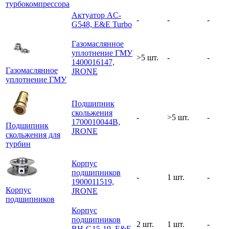
турбокомпрессора
Актуатор AC-
-
-
-
G548, E&E Turbo
Газомаслянное
уплотнение ГМУ
>5 шт.
-
-
1400016147,
Газомаслянное
JRONE
уплотнение ГМУ
Подшипник
скольжения
-
>5 шт.
-
1700010044B,
Подшипник
JRONE
скольжения для
турбин
Корпус
подшипников
-
1 шт.
-
1900011519,
Корпус
JRONE
подшипников
Корпус
подшипников
2 шт.
1 шт.
-
BH-G15-19, E&E