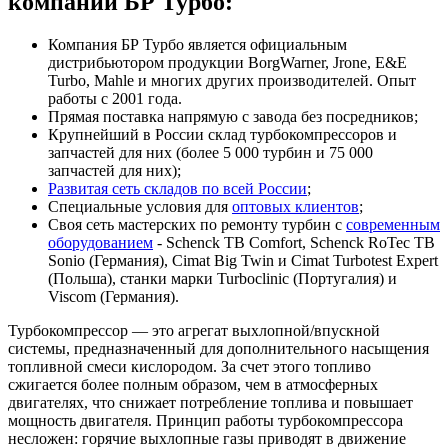
компании БР Турбо:
Компания БР Турбо является официальным
дистрибьютором продукции BorgWarner, Jrone, E&E
Turbo, Mahle и многих других производителей. Опыт
работы с 2001 года.
Прямая поставка напрямую с завода без посредников;
Крупнейший в России склад турбокомпрессоров и
запчастей для них (более 5 000 турбин и 75 000
запчастей для них);
Развитая сеть складов по всей России
;
Специальные условия для
оптовых клиентов
;
Своя сеть мастерских по ремонту турбин с
современным
оборудованием
- Schenck TB Comfort, Schenck RoTec TB
Sonio (Германия), Cimat Big Twin и Cimat Turbotest Expert
(Польша), станки марки Turboclinic (Португалия) и
Viscom (Германия).
Турбокомпрессор — это агрегат выхлопной/впускной
системы, предназначенный для дополнительного насыщения
топливной смеси кислородом. За счет этого топливо
сжигается более полным образом, чем в атмосферных
двигателях, что снижает потребление топлива и повышает
мощность двигателя. Принцип работы турбокомпрессора
несложен: горячие выхлопные газы приводят в движение