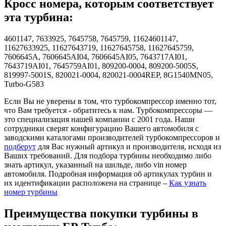
Кросс номера, которым соответствует
эта турбина:
4601147, 7633925, 7645758, 7645759, 11624601147,
11627633925, 11627643719, 11627645758, 11627645759,
7606645A, 7606645AI04, 7606645AI05, 7643717AI01,
7643719AI01, 7645759AI01, 809200-0004, 809200-5005S,
819997-5001S, 820021-0004, 820021-0004REP, 8G1540MN05,
Turbo-G583
Если Вы не уверены в том, что турбокомпрессор именно тот,
что Вам требуется - обратитесь к нам. Турбокомпрессоры —
это специализация нашей компании с 2001 года. Наши
сотрудники сверят конфигурацию Вашего автомобиля с
заводскими каталогами производителей турбокомпрессоров и
подберут
для Вас нужный артикул и производителя, исходя из
Ваших требований. Для подбора турбины необходимо либо
знать артикул, указанный на шильде, либо vin номер
автомобиля. Подробная информация об артикулах турбин и
их идентификации расположена на странице –
Как узнать
номер турбины
Преимущества покупки турбины в