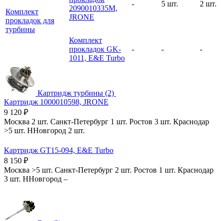
-
5 шт.
2 шт.
2090010335M,
Комплект
JRONE
прокладок для
турбины
Комплект
прокладок GK-
-
-
-
1011, E&E Turbo
Картридж турбины (2)
Картридж 1000010598, JRONE
9 120
₽
Москва
2 шт.
Санкт-Петербург
1 шт.
Ростов
3 шт.
Краснодар
>5 шт.
ННовгород
2 шт.
Картридж GT15-094, E&E Turbo
8 150
₽
Москва
>5 шт.
Санкт-Петербург
2 шт.
Ростов
1 шт.
Краснодар
3 шт.
ННовгород
–