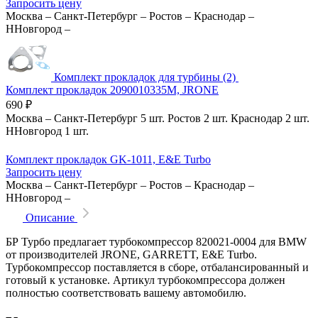
Запросить цену
Москва
–
Санкт-Петербург
–
Ростов
–
Краснодар
–
ННовгород
–
Комплект прокладок для турбины (2)
Комплект прокладок 2090010335M, JRONE
690
₽
Москва
–
Санкт-Петербург
5 шт.
Ростов
2 шт.
Краснодар
2 шт.
ННовгород
1 шт.
Комплект прокладок GK-1011, E&E Turbo
Запросить цену
Москва
–
Санкт-Петербург
–
Ростов
–
Краснодар
–
ННовгород
–
Описание
БР Турбо предлагает турбокомпрессор 820021-0004 для BMW
от производителей JRONE, GARRETT, E&E Turbo.
Турбокомпрессор поставляется в сборе, отбалансированный и
готовый к установке. Артикул турбокомпрессора должен
полностью соответствовать вашему автомобилю.