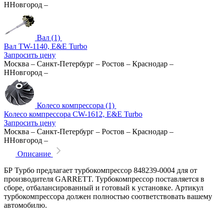
ННовгород
–
Вал (1)
Вал TW-1140, E&E Turbo
Запросить цену
Москва
–
Санкт-Петербург
–
Ростов
–
Краснодар
–
ННовгород
–
Колесо компрессора (1)
Колесо компрессора CW-1612, E&E Turbo
Запросить цену
Москва
–
Санкт-Петербург
–
Ростов
–
Краснодар
–
ННовгород
–
Описание
БР Турбо предлагает турбокомпрессор 848239-0004 для от
производителя GARRETT. Турбокомпрессор поставляется в
сборе, отбалансированный и готовый к установке. Артикул
турбокомпрессора должен полностью соответствовать вашему
автомобилю.