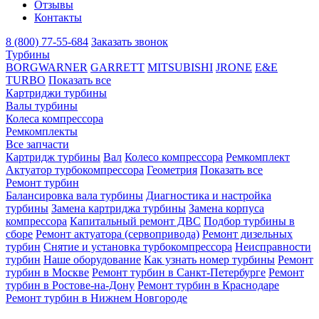
Отзывы
Контакты
8 (800) 77-55-684
Заказать звонок
Турбины
BORGWARNER
GARRETT
MITSUBISHI
JRONE
E&E
TURBO
Показать все
Картриджи турбины
Валы турбины
Колеса компрессора
Ремкомплекты
Все запчасти
Картридж турбины
Вал
Колесо компрессора
Ремкомплект
Актуатор турбокомпрессора
Геометрия
Показать все
Ремонт турбин
Балансировка вала турбины
Диагностика и настройка
турбины
Замена картриджа турбины
Замена корпуса
компрессора
Капитальный ремонт ДВС
Подбор турбины в
сборе
Ремонт актуатора (сервопривода)
Ремонт дизельных
турбин
Снятие и установка турбокомпрессора
Неисправности
турбин
Наше оборудование
Как узнать номер турбины
Ремонт
турбин в Москве
Ремонт турбин в Санкт-Петербурге
Ремонт
турбин в Ростове-на-Дону
Ремонт турбин в Краснодаре
Ремонт турбин в Нижнем Новгороде