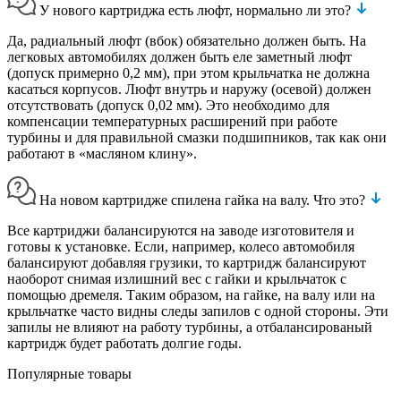
У нового картриджа есть люфт, нормально ли это?
Да, радиальный люфт (вбок) обязательно должен быть. На
легковых автомобилях должен быть еле заметный люфт
(допуск примерно 0,2 мм), при этом крыльчатка не должна
касаться корпусов. Люфт внутрь и наружу (осевой) должен
отсутствовать (допуск 0,02 мм). Это необходимо для
компенсации температурных расширений при работе
турбины и для правильной смазки подшипников, так как они
работают в «масляном клину».
На новом картридже спилена гайка на валу. Что это?
Все картриджи балансируются на заводе изготовителя и
готовы к установке. Если, например, колесо автомобиля
балансируют добавляя грузики, то картридж балансируют
наоборот снимая излишний вес с гайки и крыльчаток с
помощью дремеля. Таким образом, на гайке, на валу или на
крыльчатке часто видны следы запилов с одной стороны. Эти
запилы не влияют на работу турбины, а отбалансированый
картридж будет работать долгие годы.
Популярные товары