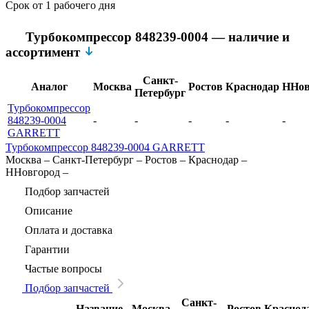
Срок
от 1 рабочего дня
Турбокомпрессор 848239-0004 — наличие и
ассортимент
Санкт-
Аналог
Москва
Ростов
Краснодар
ННов
Петербург
Турбокомпрессор
848239-0004
-
-
-
-
-
GARRETT
Турбокомпрессор 848239-0004 GARRETT
Москва
–
Санкт-Петербург
–
Ростов
–
Краснодар
–
ННовгород
–
Подбор запчастей
Описание
Оплата и доставка
Гарантии
Частые вопросы
Подбор запчастей
Санкт-
Название
Москва
Ростов
Краснод