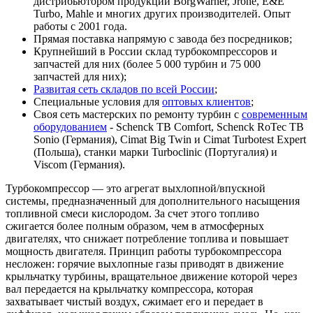
дистрибьютором продукции BorgWarner, Jrone, E&E
Turbo, Mahle и многих других производителей. Опыт
работы с 2001 года.
Прямая поставка напрямую с завода без посредников;
Крупнейший в России склад турбокомпрессоров и
запчастей для них (более 5 000 турбин и 75 000
запчастей для них);
Развитая сеть складов по всей России
;
Специальные условия для
оптовых клиентов
;
Своя сеть мастерских по ремонту турбин с
современным
оборудованием
- Schenck TB Comfort, Schenck RoTec TB
Sonio (Германия), Cimat Big Twin и Cimat Turbotest Expert
(Польша), станки марки Turboclinic (Португалия) и
Viscom (Германия).
Турбокомпрессор — это агрегат выхлопной/впускной
системы, предназначенный для дополнительного насыщения
топливной смеси кислородом. За счет этого топливо
сжигается более полным образом, чем в атмосферных
двигателях, что снижает потребление топлива и повышает
мощность двигателя. Принцип работы турбокомпрессора
несложен: горячие выхлопные газы приводят в движение
крыльчатку турбины, вращательное движение которой через
вал передается на крыльчатку компрессора, которая
захватывает чистый воздух, сжимает его и передает в