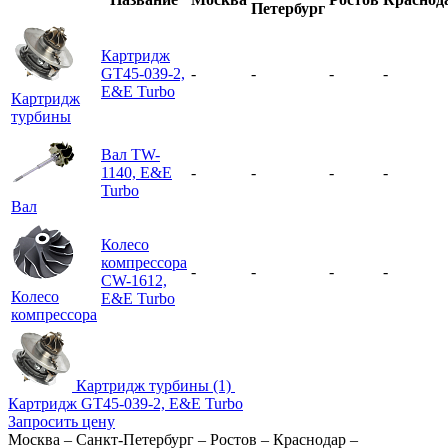
Петербург
Картридж
GT45-039-2,
-
-
-
-
E&E Turbo
Картридж
турбины
Вал TW-
1140, E&E
-
-
-
-
Turbo
Вал
Колесо
компрессора
-
-
-
-
CW-1612,
Колесо
E&E Turbo
компрессора
Картридж турбины (1)
Картридж GT45-039-2, E&E Turbo
Запросить цену
Москва
–
Санкт-Петербург
–
Ростов
–
Краснодар
–