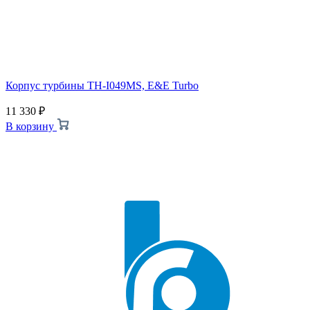
Корпус турбины TH-I049MS, E&E Turbo
11 330
₽
В корзину